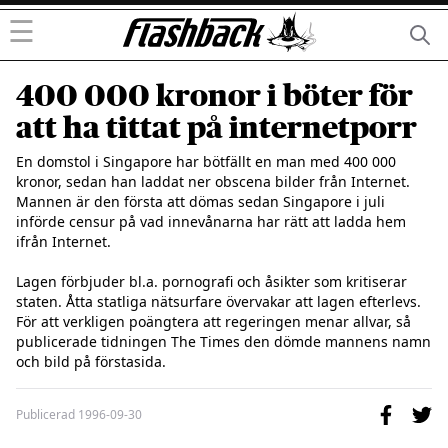
☰
400 000 kronor i böter för
att ha tittat på internetporr
En domstol i Singapore har bötfällt en man med 400 000 
kronor, sedan han laddat ner obscena bilder från Internet. 
Mannen är den första att dömas sedan Singapore i juli 
införde censur på vad innevånarna har rätt att ladda hem 
ifrån Internet.

Lagen förbjuder bl.a. pornografi och åsikter som kritiserar 
staten. Åtta statliga nätsurfare övervakar att lagen efterlevs. 
För att verkligen poängtera att regeringen menar allvar, så 
publicerade tidningen The Times den dömde mannens namn 
och bild på förstasida.
Publicerad
1996-09-30