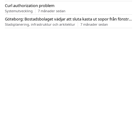
Curl authorization problem
Systemutveckling
7 månader sedan
Göteborg: Bostadsbolaget vädjar att sluta kasta ut sopor från fönstren
Stadsplanering, infrastruktur och arkitektur
7 månader sedan
OM FLASHBACK
KONTAKT
FLASHBACK FORUM