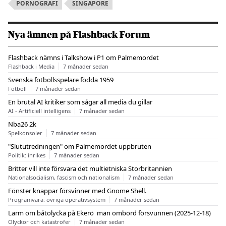
PORNOGRAFI
SINGAPORE
Nya ämnen på Flashback Forum
Flashback nämns i Talkshow i P1 om Palmemordet
Flashback i Media
7 månader sedan
Svenska fotbollsspelare födda 1959
Fotboll
7 månader sedan
En brutal AI kritiker som sågar all media du gillar
AI - Artificiell intelligens
7 månader sedan
Nba26 2k
Spelkonsoler
7 månader sedan
"Slututredningen" om Palmemordet uppbruten
Politik: inrikes
7 månader sedan
Britter vill inte försvara det multietniska Storbritannien
Nationalsocialism, fascism och nationalism
7 månader sedan
Fönster knappar försvinner med Gnome Shell.
Programvara: övriga operativsystem
7 månader sedan
Larm om båtolycka på Ekerö  man ombord försvunnen (2025-12-18)
Olyckor och katastrofer
7 månader sedan