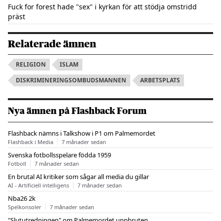
Fuck for forest hade "sex" i kyrkan för att stödja omstridd
präst
Relaterade ämnen
RELIGION
ISLAM
DISKRIMINERINGSOMBUDSMANNEN
ARBETSPLATS
Nya ämnen på Flashback Forum
Flashback nämns i Talkshow i P1 om Palmemordet
Flashback i Media
7 månader sedan
Svenska fotbollsspelare födda 1959
Fotboll
7 månader sedan
En brutal AI kritiker som sågar all media du gillar
AI - Artificiell intelligens
7 månader sedan
Nba26 2k
Spelkonsoler
7 månader sedan
"Slututredningen" om Palmemordet uppbruten