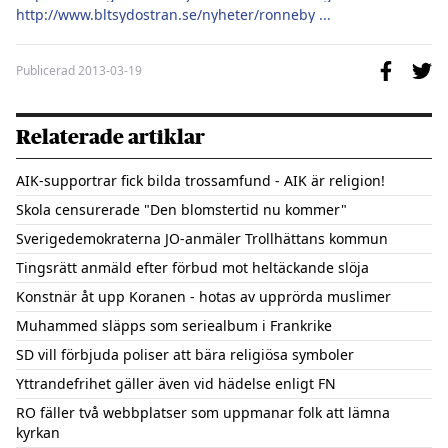
http://www.bltsydostran.se/nyheter/ronneby ...
Publicerad
2013-03-19
Relaterade artiklar
AIK-supportrar fick bilda trossamfund - AIK är religion!
Skola censurerade "Den blomstertid nu kommer"
Sverigedemokraterna JO-anmäler Trollhättans kommun
Tingsrätt anmäld efter förbud mot heltäckande slöja
Konstnär åt upp Koranen - hotas av upprörda muslimer
Muhammed släpps som seriealbum i Frankrike
SD vill förbjuda poliser att bära religiösa symboler
Yttrandefrihet gäller även vid hädelse enligt FN
RO fäller två webbplatser som uppmanar folk att lämna
kyrkan