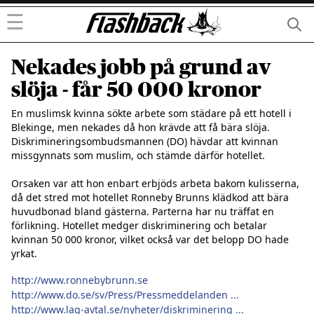
☰
Nekades jobb på grund av
slöja - får 50 000 kronor
En muslimsk kvinna sökte arbete som städare på ett hotell i 
Blekinge, men nekades då hon krävde att få bära slöja. 
Diskrimineringsombudsmannen (DO) hävdar att kvinnan 
missgynnats som muslim, och stämde därför hotellet.

Orsaken var att hon enbart erbjöds arbeta bakom kulisserna, 
då det stred mot hotellet Ronneby Brunns klädkod att bära 
huvudbonad bland gästerna. Parterna har nu träffat en 
förlikning. Hotellet medger diskriminering och betalar 
kvinnan 50 000 kronor, vilket också var det belopp DO hade 
yrkat.

http://www.ronnebybrunn.se
http://www.do.se/sv/Press/Pressmeddelanden ...
http://www.lag-avtal.se/nyheter/diskriminering ...