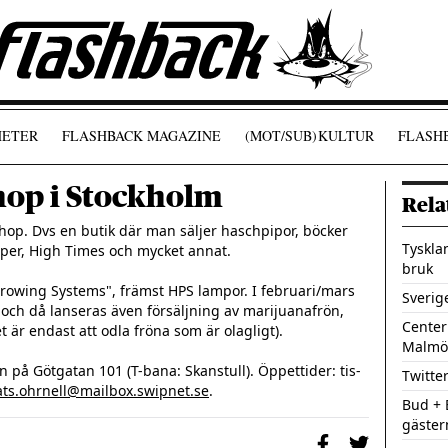
ETER
FLASHBACK MAGAZINE
(MOT/SUB)
KULTUR
FLASHB
hop i Stockholm
Rela
hop. Dvs en butik där man säljer haschpipor, böcker 
Tyskla
er, High Times och mycket annat.

bruk
Growing Systems", främst HPS lampor. I februari/mars 
Sverig
ch då lanseras även försäljning av marijuanafrön, 
Centerp
et är endast att odla fröna som är olagligt).

Malmö
n på Götgatan 101 (T-bana: Skanstull). Öppettider: tis-
Twitter
ts.ohrnell@mailbox.swipnet.se
.
Bud + 
gäster