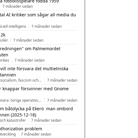
a fotbollsspelare födda 1959
7 månader sedan
tal AI kritiker som sågar all media du
ficiell intelligens
7 månader sedan
 2k
soler
7 månader sedan
tredningen" om Palmemordet
uten
inrikes
7 månader sedan
 vill inte försvara det multietniska
itannien
Nationalsocialism, fascism och nationalism
7 månader sedan
r knappar försvinner med Gnome
Programvara: övriga operativsystem
7 månader sedan
m båtolycka på Ekerö  man ombord
nnen (2025-12-18)
och katastrofer
7 månader sedan
uthorization problem
tveckling
7 månader sedan