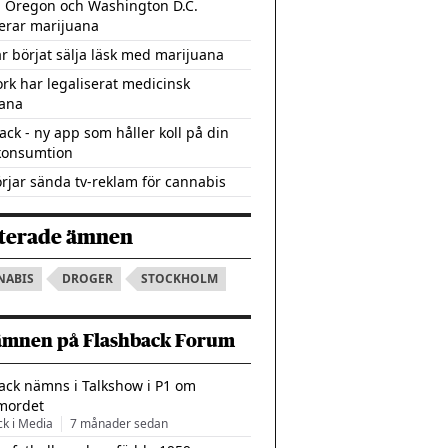
, Oregon och Washington D.C.
serar marijuana
r börjat sälja läsk med marijuana
rk har legaliserat medicinsk
ana
ack - ny app som håller koll på din
konsumtion
rjar sända tv-reklam för cannabis
terade ämnen
NABIS
DROGER
STOCKHOLM
ämnen på Flashback Forum
ack nämns i Talkshow i P1 om
mordet
ck i Media
7 månader sedan