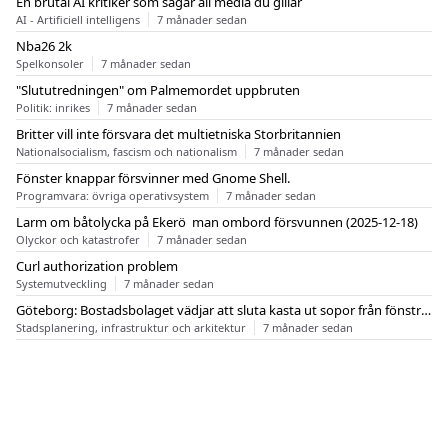
En brutal AI kritiker som sågar all media du gillar
AI - Artificiell intelligens
7 månader sedan
Nba26 2k
Spelkonsoler
7 månader sedan
"Slututredningen" om Palmemordet uppbruten
Politik: inrikes
7 månader sedan
Britter vill inte försvara det multietniska Storbritannien
Nationalsocialism, fascism och nationalism
7 månader sedan
Fönster knappar försvinner med Gnome Shell.
Programvara: övriga operativsystem
7 månader sedan
Larm om båtolycka på Ekerö  man ombord försvunnen (2025-12-18)
Olyckor och katastrofer
7 månader sedan
Curl authorization problem
Systemutveckling
7 månader sedan
Göteborg: Bostadsbolaget vädjar att sluta kasta ut sopor från fönstren
Stadsplanering, infrastruktur och arkitektur
7 månader sedan