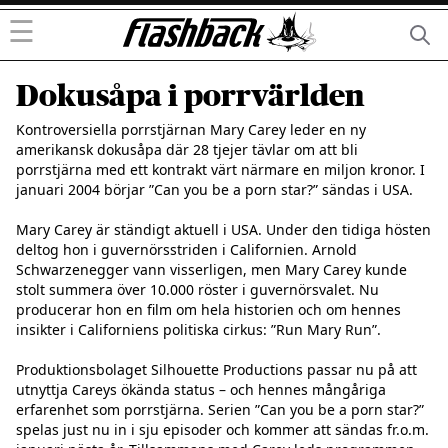
☰
Dokusåpa i porrvärlden
Kontroversiella porrstjärnan Mary Carey leder en ny 
amerikansk dokusåpa där 28 tjejer tävlar om att bli 
porrstjärna med ett kontrakt värt närmare en miljon kronor. I 
januari 2004 börjar ”Can you be a porn star?” sändas i USA.

Mary Carey är ständigt aktuell i USA. Under den tidiga hösten 
deltog hon i guvernörsstriden i Californien. Arnold 
Schwarzenegger vann visserligen, men Mary Carey kunde 
stolt summera över 10.000 röster i guvernörsvalet. Nu 
producerar hon en film om hela historien och om hennes 
insikter i Californiens politiska cirkus: ”Run Mary Run”.

Produktionsbolaget Silhouette Productions passar nu på att 
utnyttja Careys ökända status – och hennes mångåriga 
erfarenhet som porrstjärna. Serien ”Can you be a porn star?” 
spelas just nu in i sju episoder och kommer att sändas fr.o.m. 