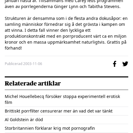
januari nästa år. Tillsammans med Carey leds programmen 
även av porrlegenderna Ginger Lynn och Tabitha Stevens. 

Strukturen är densamma som i de flesta andra dokusåpor: en 
samling människor förnedrar sig å det grövsta i kampen om 
att vinna. I detta fall vinner den lyckliga ett 
produktionskontrakt med en porrproducent värt ca en miljon 
kronor och en massa uppmärksamhet naturligtvis. Grattis på 
förhand!
Publicerad
2003-11-06
Relaterade artiklar
Michel Houellebecq försöker stoppa experimentell erotisk
film
Brittiskt porrfilter censurerar mer än vad det var tänkt
Al Goldstein är död
Storbritannien förklarar krig mot pornografin