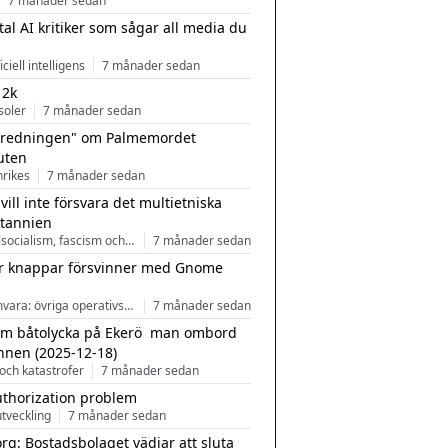
7 månader sedan
tal AI kritiker som sågar all media du
ficiell intelligens
7 månader sedan
 2k
soler
7 månader sedan
tredningen" om Palmemordet
uten
inrikes
7 månader sedan
 vill inte försvara det multietniska
itannien
Nationalsocialism, fascism och nationalism
7 månader sedan
r knappar försvinner med Gnome
Programvara: övriga operativsystem
7 månader sedan
m båtolycka på Ekerö  man ombord
nnen (2025-12-18)
och katastrofer
7 månader sedan
uthorization problem
tveckling
7 månader sedan
rg: Bostadsbolaget vädjar att sluta