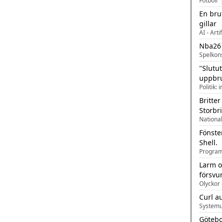
Fotboll
En bru
gillar
AI - Arti
Nba26
Spelkon
"Slutu
uppbr
Politik: 
Britter
Storbr
Fönste
Shell.
Larm o
försvu
Olyckor 
Curl a
Systemu
Götebo