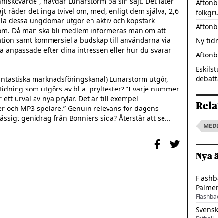
iskovärde”, hävdar Lunarstorm på sin sajt. Det låter 
Aftonb
jt råder det inga tvivel om, med, enligt dem själva, 2,6 
folkgr
lla dessa ungdomar utgör en aktiv och köpstark 
Aftonb
 om. Då man ska bli medlem informeras man om att 
ation samt kommersiella budskap till användarna via 
Ny tid
 anpassade efter dina intressen eller hur du svarar 
Aftonb
Eskils
debatt
antastiska marknadsföringskanal) Lunarstorm utgör, 
tidning som utgörs av bl.a. pryltester? ”I varje nummer 
tt urval av nya prylar. Det är till exempel 
Rela
r och MP3-spelare.” Genuin relevans för dagens 
sigt genidrag från Bonniers sida? Återstår att se...
MED
Nya 
Flashb
Palme
Flashba
Svensk