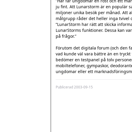
”Här får ungdomar en röst och ett männ
ju fint. Att Lunarstorm är en populär sa
miljoner unika besök per månad. Att a
målgrupp råder det heller inga tvivel
”LunarStorm har rätt att skicka inform
LunarStorms funktioner. Dessa kan vara
på frågor.”

Förutom det digitala forum (och den f
vad kunde väl vara bättre än en tryckt 
bedömer en testpanel på tolv personer e
mobiltelefoner, gympaskor, deodorante
ungdomar eller ett marknadsföringsmäs
Publicerad
2003-09-15