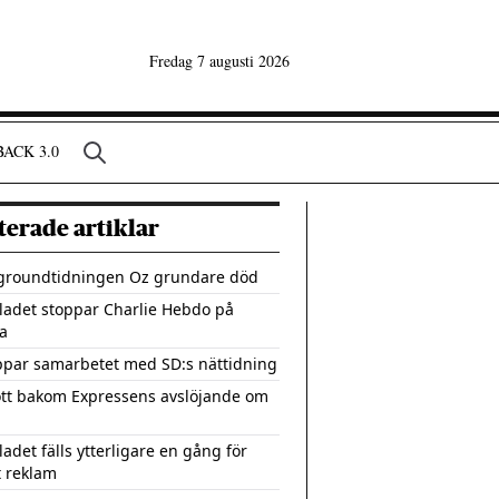
Fredag 7 augusti 2026
ACK 3.0
terade artiklar
groundtidningen Oz grundare död
ladet stoppar Charlie Hebdo på
a
ppar samarbetet med SD:s nättidning
tt bakom Expressens avslöjande om
adet fälls ytterligare en gång för
 reklam