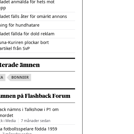
ladet anmälda för hets mot
upp
ladet fälls åter för omärkt annons
ning för hundhatare
ladet fällda för dold reklam
tuna-Kuriren plockar bort
artikel från SvP
terade ämnen
IA
BONNIER
ämnen på Flashback Forum
ack nämns i Talkshow i P1 om
mordet
ck i Media
7 månader sedan
a fotbollsspelare födda 1959