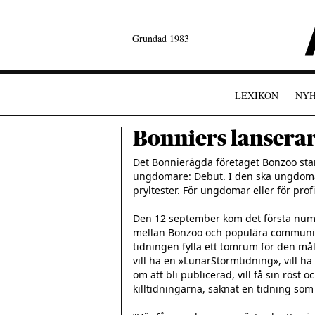
Grundad 1983
LEXIKON
NYH
Bonniers lansera
Det Bonnierägda företaget Bonzoo star
ungdomare: Debut. I den ska ungdomar
pryltester. För ungdomar eller för prof
Den 12 september kom det första num
mellan Bonzoo och populära community
tidningen fylla ett tomrum för den m
vill ha en »LunarStormtidning», vill h
om att bli publicerad, vill få sin röst oc
killtidningarna, saknat en tidning som 