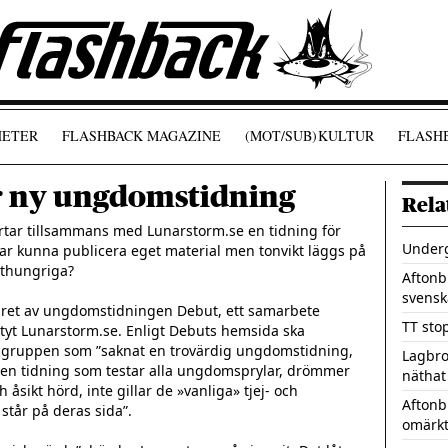
ETER
FLASHBACK MAGAZINE
(MOT/SUB)
KULTUR
FLASHB
r ny ungdomstidning
Rela
tar tillsammans med Lunarstorm.se en tidning för 
Under
 kunna publicera eget material men tonvikt läggs på 
ithungriga?

Aftonb
svensk
ret av ungdomstidningen Debut, ett samarbete 
TT sto
t Lunarstorm.se. Enligt Debuts hemsida ska 
ålgruppen som ”saknat en trovärdig ungdomstidning, 
Lagbro
a en tidning som testar alla ungdomsprylar, drömmer 
näthat
h åsikt hörd, inte gillar de »vanliga» tjej- och 
Aftonbl
står på deras sida”.

omärkt