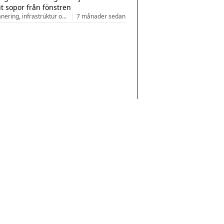
ut sopor från fönstren
Stadsplanering, infrastruktur och arkitektur
7 månader sedan