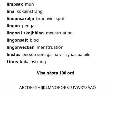
limpsax
mun
lina
kokainsträng
lindansarolja
brännvin, sprit
lingon
pengar
lingon i skojhålan
menstruation
lingonsaft
blod
lingonveckan
menstruation
linslus
person som gärna vill synas på bild
Linus
kokainsträng
Visa nästa
100
ord
A
B
C
D
E
F
G
H
I
J
K
L
M
N
O
P
Q
R
S
T
U
V
W
X
Y
Z
Å
Ä
Ö