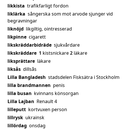
likkista
trafikfarligt fordon
liklärka
sångerska som mot arvode sjunger vid
begravningar
liknöjd
likgiltig, ointresserad
likpinne
cigarett
likskräddarbidräde
sjukvårdare
likskräddare
1
kistsnickare
2
läkare
liksprättare
läkare
liksås
dillsås
Lilla Bangladesh
stadsdelen Fisksätra i Stockholm
lilla brandmannen
penis
lilla busan
kvinnans könsorgan
Lilla Lajban
Renault 4
lilleputt
kortvuxen person
lillrysk
ukrainsk
lillördag
onsdag