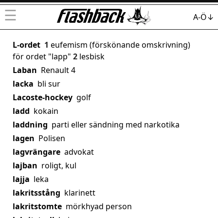
☰
A-Ö↓
L-ordet
1
eufemism (förskönande omskrivning)
för ordet "lapp"
2
lesbisk
Laban
Renault 4
lacka
bli sur
Lacoste-hockey
golf
ladd
kokain
laddning
parti eller sändning med narkotika
lagen
Polisen
lagvrängare
advokat
lajban
roligt, kul
lajja
leka
lakritsstång
klarinett
lakritstomte
mörkhyad person