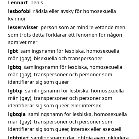
Lennart
penis
lesbofobi
rädsla eller avsky för homosexuella
kvinnor
lesserwisser
person som är mindre vetande men
som trots detta förklarar ett fenomen för någon
som vet mer
lgbt
samlingsnamn för lesbiska, homosexuella
män (gay), bisexuella och transpersoner
lgbtq
samlingsnamn för lesbiska, homosexuella
män (gay), transpersoner och personer som
identifierar sig som queer
lgbtqi
samlingsnamn för lesbiska, homosexuella
män (gay), transpersoner och personer som
identifierar sig som queer eller intersex
lgbtqia
samlingsnamn för lesbiska, homosexuella
män (gay), transpersoner och personer som
identifierar sig som queer, intersex eller asexuell
lgbtqia+
samlingsnamn där lgbtqia även inkludera