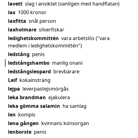
lavett
slag i ansiktet (vanligen med handflatan)
lax
1000 kronor
laxfitta
snål person
laxholmare
silverfiskar
ledighetskommittén
vara arbetslös ("vara
medlem i ledighetskommittén")
ledstång
penis
ledstångshambo
manlig onani
ledstångsleopard
brevbärare
Leif
kokainsträng
lejpa
leverpastejsmörgås
leka brandman
ejakulera
leka gömma salamin
ha samlag
len
kompis
lena gången
kvinnans könsorgan
lenborste
penis