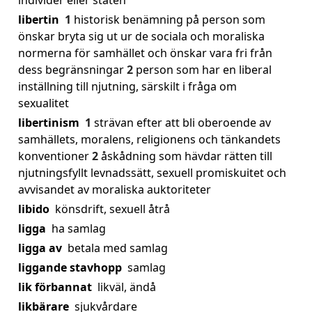
individer eller staten
libertin
1
historisk benämning på person som
önskar bryta sig ut ur de sociala och moraliska
normerna för samhället och önskar vara fri från
dess begränsningar
2
person som har en liberal
inställning till njutning, särskilt i fråga om
sexualitet
libertinism
1
strävan efter att bli oberoende av
samhällets, moralens, religionens och tänkandets
konventioner
2
åskådning som hävdar rätten till
njutningsfyllt levnadssätt, sexuell promiskuitet och
avvisandet av moraliska auktoriteter
libido
könsdrift, sexuell åtrå
ligga
ha samlag
ligga av
betala med samlag
liggande stavhopp
samlag
lik förbannat
likväl, ändå
likbärare
sjukvårdare