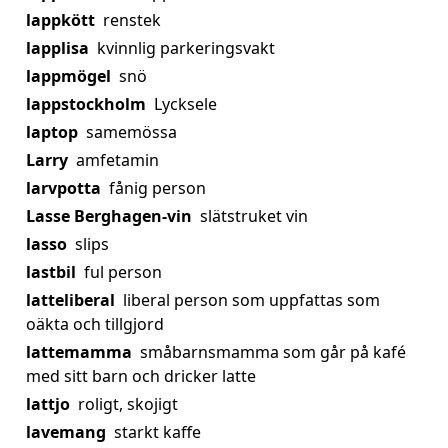
lappkött
renstek
lapplisa
kvinnlig parkeringsvakt
lappmögel
snö
lappstockholm
Lycksele
laptop
samemössa
Larry
amfetamin
larvpotta
fånig person
Lasse Berghagen-vin
slätstruket vin
lasso
slips
lastbil
ful person
latteliberal
liberal person som uppfattas som
oäkta och tillgjord
lattemamma
småbarnsmamma som går på kafé
med sitt barn och dricker latte
lattjo
roligt, skojigt
lavemang
starkt kaffe