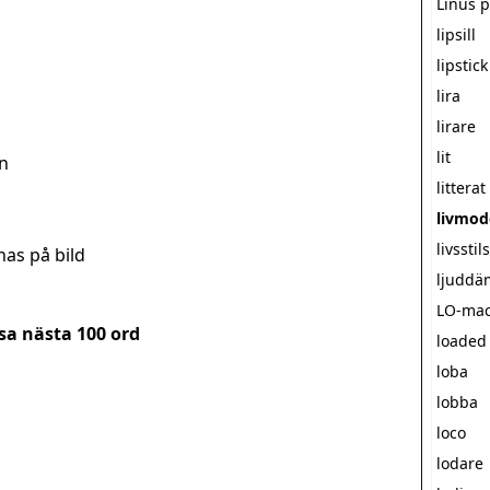
Linus p
lipsill
lipstic
lira
lirare
lit
n
litterat
livmod
livsstil
nas på bild
ljuddä
LO-ma
sa nästa
100
ord
loaded
loba
lobba
loco
lodare