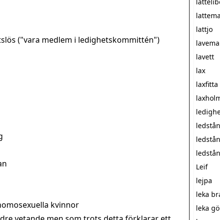
lattelib
latte
lattjo
tslös ("vara medlem i ledighetskommittén")
lavem
lavett
lax
laxfitta
laxhol
ledigh
ledstå
g
ledstå
ledstå
an
Leif
lejpa
leka b
r homosexuella kvinnor
leka g
dre vetande men som trots detta förklarar ett