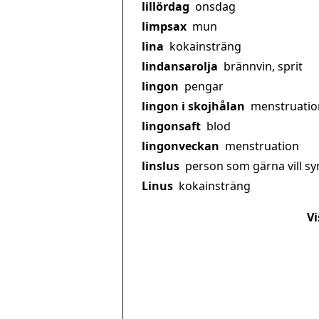
lillördag
onsdag
limpsax
mun
lina
kokainsträng
lindansarolja
brännvin, sprit
lingon
pengar
lingon i skojhålan
menstruatio
lingonsaft
blod
lingonveckan
menstruation
linslus
person som gärna vill sy
Linus
kokainsträng
Vi