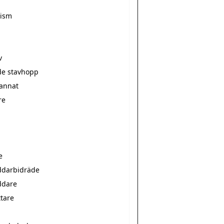
n
nism
v
de stavhopp
bannat
re
e
äddarbidräde
ddare
ttare