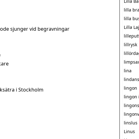
Lilla B
lilla 
lilla b
Lilla L
ode sjunger vid begravningar
lilleput
lillrysk
lillörd
e
limpsa
kare
lina
lindans
lingon
sksätra i Stockholm
lingon 
lingons
lingon
linslus
Linus