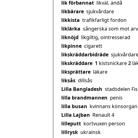
lik förbannat
likväl, ändå
likbärare
sjukvårdare
likkista
trafikfarligt fordon
liklärka
sångerska som mot arv
liknöjd
likgiltig, ointresserad
likpinne
cigarett
likskräddarbidräde
sjukvårdar
likskräddare
1
kistsnickare
2
lä
liksprättare
läkare
liksås
dillsås
Lilla Bangladesh
stadsdelen Fi
lilla brandmannen
penis
lilla busan
kvinnans könsorgan
Lilla Lajban
Renault 4
lilleputt
kortvuxen person
lillrysk
ukrainsk