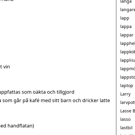
langa
langar
lapp
lappa
lappar
lapphe
lappköt
lapplis
t vin
lappmö
lappst
laptop
uppfattas som oäkta och tillgjord
Larry
m går på kafé med sitt barn och dricker latte
larvpot
Lasse 
lasso
 med handflatan)
lastbil