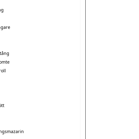
ng
ngare
stång
tomte
roll
tt
ingsmazarin