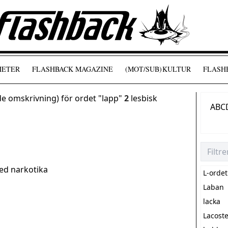
HETER
FLASHBACK MAGAZINE
(MOT/SUB)
KULTUR
FLASHB
 omskrivning) för ordet "lapp"
2
lesbisk
A
B
C
med narkotika
L-ordet
Laban
lacka
Lacost