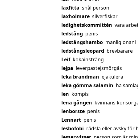
laxfitta
snål person
laxholmare
silverfiskar
ledighetskommittén
vara arbe
ledstång
penis
ledstångshambo
manlig onani
ledstångsleopard
brevbärare
Leif
kokainsträng
lejpa
leverpastejsmörgås
leka brandman
ejakulera
leka gömma salamin
ha samla
len
kompis
lena gången
kvinnans könsorg
lenborste
penis
Lennart
penis
lesbofobi
rädsla eller avsky fö
lesserwisser
person som är min