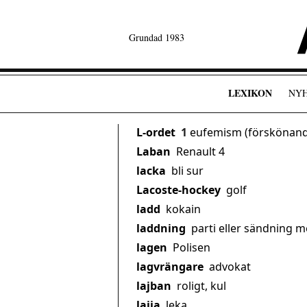
Grundad 1983
LEXIKON
NY
L-ordet
1
eufemism (förskönande
Laban
Renault 4
lacka
bli sur
Lacoste-hockey
golf
ladd
kokain
laddning
parti eller sändning 
lagen
Polisen
lagvrängare
advokat
lajban
roligt, kul
lajja
leka