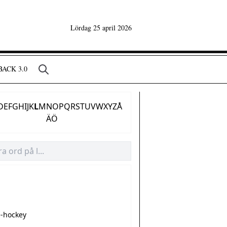
Lördag 25 april 2026
ACK 3.0
D
E
F
G
H
I
J
K
L
M
N
O
P
Q
R
S
T
U
V
W
X
Y
Z
Å
Ä
Ö
e-hockey