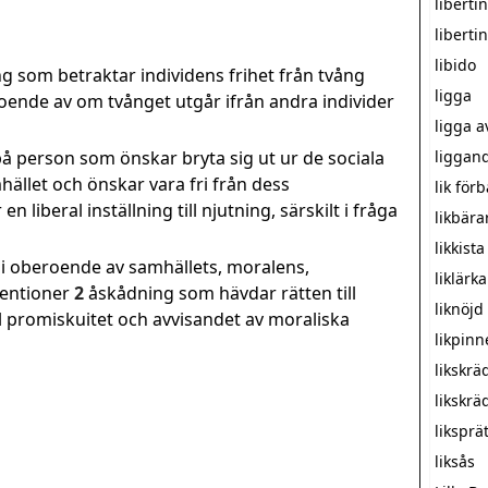
liberti
liberti
libido
ng som betraktar individens frihet från tvång
ligga
ende av om tvånget utgår ifrån andra individer
ligga a
å person som önskar bryta sig ut ur de sociala
liggan
ället och önskar vara fri från dess
lik för
n liberal inställning till njutning, särskilt i fråga
likbära
likkista
bli oberoende av samhällets, moralens,
liklärka
entioner
2
åskådning som hävdar rätten till
liknöjd
ll promiskuitet och avvisandet av moraliska
likpinn
likskr
likskrä
liksprä
liksås