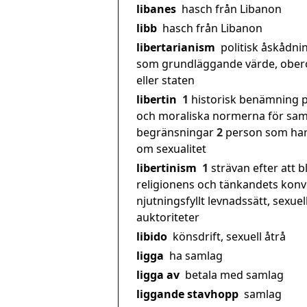
libanes
hasch från Libanon
libb
hasch från Libanon
libertarianism
politisk åskådni
som grundläggande värde, obero
eller staten
libertin
1
historisk benämning p
och moraliska normerna för samh
begränsningar
2
person som har e
om sexualitet
libertinism
1
strävan efter att 
religionens och tänkandets konv
njutningsfyllt levnadssätt, sexue
auktoriteter
libido
könsdrift, sexuell åtrå
ligga
ha samlag
ligga av
betala med samlag
liggande stavhopp
samlag