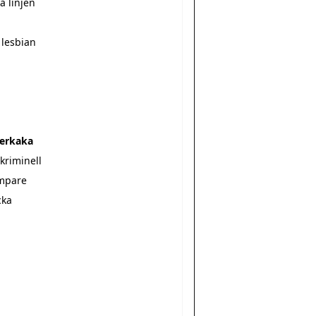
å linjen
k lesbian
erkaka
skriminell
mpare
cka