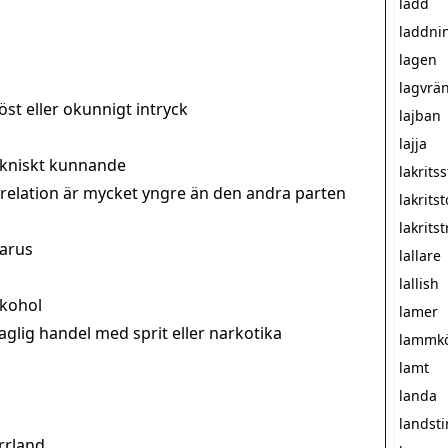
ladd
laddni
lagen
lagvrä
st eller okunnigt intryck
lajban
lajja
tekniskt kunnande
lakrits
relation är mycket yngre än den andra parten
lakrits
lakritst
karus
lallare
lallish
lkohol
lamer
glig handel med sprit eller narkotika
lammkö
lamt
landa
landst
rrland