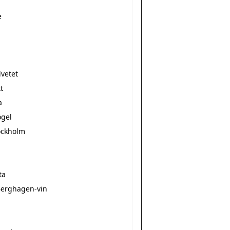
e
lvetet
t
a
gel
ockholm
ta
Berghagen-vin