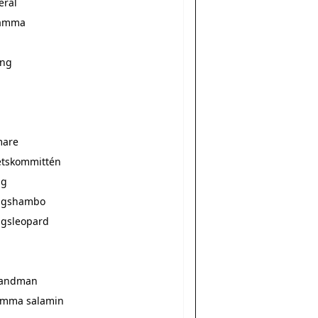
eral
mamma
ang
mare
etskommittén
ng
ngshambo
ngsleopard
randman
ömma salamin