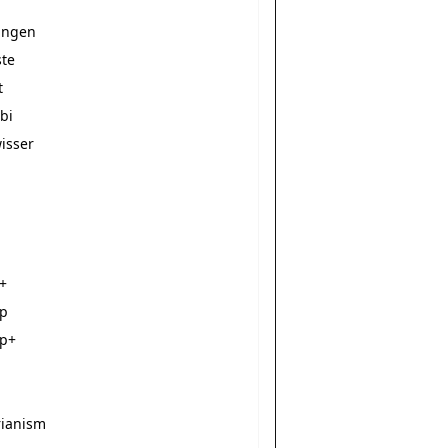
ången
ste
t
bi
isser
a+
ap
ap+
s
rianism