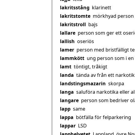
lakritsstång
klarinett
lakritstomte
mörkhyad person
lakritstroll
bajs
lallare
person som ger ett oseriö
lallish
oseriös
lamer
person med bristfälligt 
lammkött
ung person som i en 
lamt
töntigt, tråkigt
landa
tända av från ett narkoti
landstingsmazarin
skorpa
langa
saluföra narkotika eller a
langare
person som bedriver ola
lapp
same
lappa
bötfälla för felparkering
lappar
LSD
lapphelvetet
Lappland, övre No