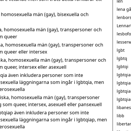
len
lena g
 homosexuella män (gay), bisexuella och
lenbor
Lennar
a, homosexuella män (gay), transpersoner och
lesbofo
om queer
lesserw
a, homosexuella män (gay), transpersoner och
lgbt
m queer eller intersex
lgbtq
ska, homosexuella män (gay), transpersoner och
 queer, intersex eller asexuell
lgbtqi
qia även inkludera personer som inte
lgbtqia
 sexuella läggningarna som ingår i lgbtqia, men
lgbtqi
terosexuella
lgbtqi
iska, homosexuella män (gay), transpersoner
lgbtqi
 som queer, intersex, asexuell eller pansexuell
libane
tqiap även inkludera personer som inte
libb
 sexuella läggningarna som ingår i lgbtqiap, men
liberta
terosexuella