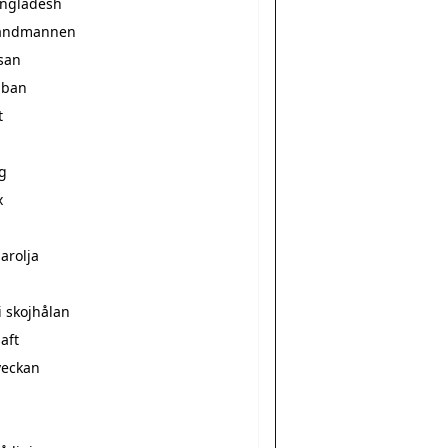
angladesh
brandmannen
usan
ajban
t
ag
x
arolja
i skojhålan
aft
veckan