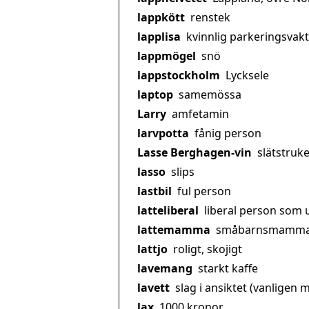
lappkött
renstek
lapplisa
kvinnlig parkeringsvakt
lappmögel
snö
lappstockholm
Lycksele
laptop
samemössa
Larry
amfetamin
larvpotta
fånig person
Lasse Berghagen-vin
slätstruke
lasso
slips
lastbil
ful person
latteliberal
liberal person som 
lattemamma
småbarnsmamma so
lattjo
roligt, skojigt
lavemang
starkt kaffe
lavett
slag i ansiktet (vanligen
lax
1000 kronor