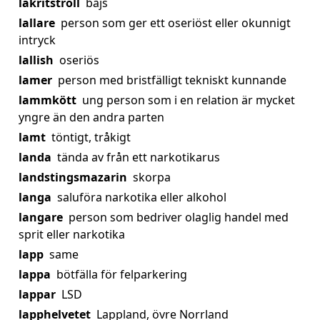
lakritstroll
bajs
lallare
person som ger ett oseriöst eller okunnigt
intryck
lallish
oseriös
lamer
person med bristfälligt tekniskt kunnande
lammkött
ung person som i en relation är mycket
yngre än den andra parten
lamt
töntigt, tråkigt
landa
tända av från ett narkotikarus
landstingsmazarin
skorpa
langa
saluföra narkotika eller alkohol
langare
person som bedriver olaglig handel med
sprit eller narkotika
lapp
same
lappa
bötfälla för felparkering
lappar
LSD
lapphelvetet
Lappland, övre Norrland