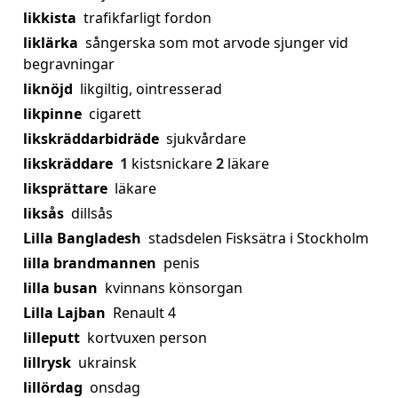
likkista
trafikfarligt fordon
liklärka
sångerska som mot arvode sjunger vid
begravningar
liknöjd
likgiltig, ointresserad
likpinne
cigarett
likskräddarbidräde
sjukvårdare
likskräddare
1
kistsnickare
2
läkare
liksprättare
läkare
liksås
dillsås
Lilla Bangladesh
stadsdelen Fisksätra i Stockholm
lilla brandmannen
penis
lilla busan
kvinnans könsorgan
Lilla Lajban
Renault 4
lilleputt
kortvuxen person
lillrysk
ukrainsk
lillördag
onsdag