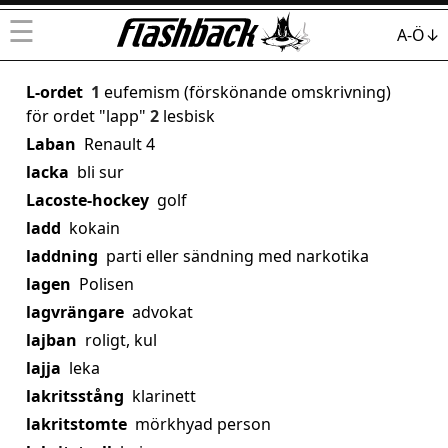
☰
A-Ö↓
L-ordet
1
eufemism (förskönande omskrivning)
för ordet "lapp"
2
lesbisk
Laban
Renault 4
lacka
bli sur
Lacoste-hockey
golf
ladd
kokain
laddning
parti eller sändning med narkotika
lagen
Polisen
lagvrängare
advokat
lajban
roligt, kul
lajja
leka
lakritsstång
klarinett
lakritstomte
mörkhyad person