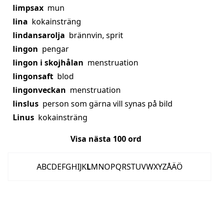
limpsax
mun
lina
kokainsträng
lindansarolja
brännvin, sprit
lingon
pengar
lingon i skojhålan
menstruation
lingonsaft
blod
lingonveckan
menstruation
linslus
person som gärna vill synas på bild
Linus
kokainsträng
Visa nästa
100
ord
A
B
C
D
E
F
G
H
I
J
K
L
M
N
O
P
Q
R
S
T
U
V
W
X
Y
Z
Å
Ä
Ö