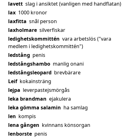
lavett
slag i ansiktet (vanligen med handflatan)
lax
1000 kronor
laxfitta
snål person
laxholmare
silverfiskar
ledighetskommittén
vara arbetslös ("vara
medlem i ledighetskommittén")
ledstång
penis
ledstångshambo
manlig onani
ledstångsleopard
brevbärare
Leif
kokainsträng
lejpa
leverpastejsmörgås
leka brandman
ejakulera
leka gömma salamin
ha samlag
len
kompis
lena gången
kvinnans könsorgan
lenborste
penis