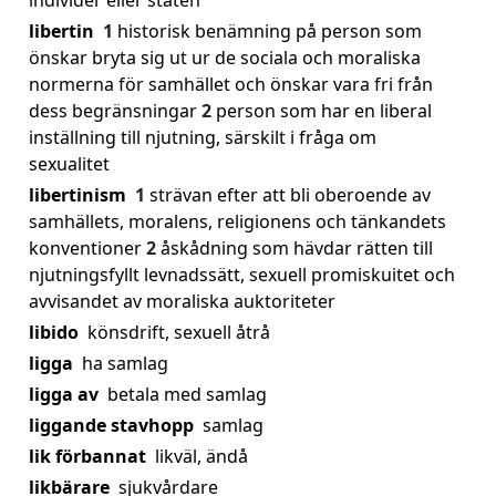
individer eller staten
libertin
1
historisk benämning på person som
önskar bryta sig ut ur de sociala och moraliska
normerna för samhället och önskar vara fri från
dess begränsningar
2
person som har en liberal
inställning till njutning, särskilt i fråga om
sexualitet
libertinism
1
strävan efter att bli oberoende av
samhällets, moralens, religionens och tänkandets
konventioner
2
åskådning som hävdar rätten till
njutningsfyllt levnadssätt, sexuell promiskuitet och
avvisandet av moraliska auktoriteter
libido
könsdrift, sexuell åtrå
ligga
ha samlag
ligga av
betala med samlag
liggande stavhopp
samlag
lik förbannat
likväl, ändå
likbärare
sjukvårdare