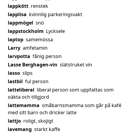
lappkött
renstek
lapplisa
kvinnlig parkeringsvakt
lappmögel
snö
lappstockholm
Lycksele
laptop
samemössa
Larry
amfetamin
larvpotta
fånig person
Lasse Berghagen-vin
slätstruket vin
lasso
slips
lastbil
ful person
latteliberal
liberal person som uppfattas som
oäkta och tillgjord
lattemamma
småbarnsmamma som går på kafé
med sitt barn och dricker latte
lattjo
roligt, skojigt
lavemang
starkt kaffe