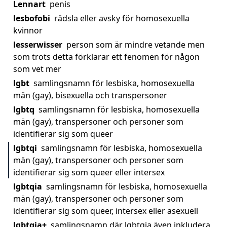
Lennart
penis
lesbofobi
rädsla eller avsky för homosexuella
kvinnor
lesserwisser
person som är mindre vetande men
som trots detta förklarar ett fenomen för någon
som vet mer
lgbt
samlingsnamn för lesbiska, homosexuella
män (gay), bisexuella och transpersoner
lgbtq
samlingsnamn för lesbiska, homosexuella
män (gay), transpersoner och personer som
identifierar sig som queer
lgbtqi
samlingsnamn för lesbiska, homosexuella
män (gay), transpersoner och personer som
identifierar sig som queer eller intersex
lgbtqia
samlingsnamn för lesbiska, homosexuella
män (gay), transpersoner och personer som
identifierar sig som queer, intersex eller asexuell
lgbtqia+
samlingsnamn där lgbtqia även inkludera