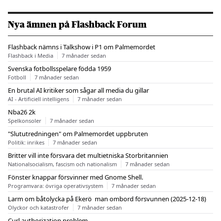
Nya ämnen på Flashback Forum
Flashback nämns i Talkshow i P1 om Palmemordet
Flashback i Media
7 månader sedan
Svenska fotbollsspelare födda 1959
Fotboll
7 månader sedan
En brutal AI kritiker som sågar all media du gillar
AI - Artificiell intelligens
7 månader sedan
Nba26 2k
Spelkonsoler
7 månader sedan
"Slututredningen" om Palmemordet uppbruten
Politik: inrikes
7 månader sedan
Britter vill inte försvara det multietniska Storbritannien
Nationalsocialism, fascism och nationalism
7 månader sedan
Fönster knappar försvinner med Gnome Shell.
Programvara: övriga operativsystem
7 månader sedan
Larm om båtolycka på Ekerö  man ombord försvunnen (2025-12-18)
Olyckor och katastrofer
7 månader sedan
Curl authorization problem