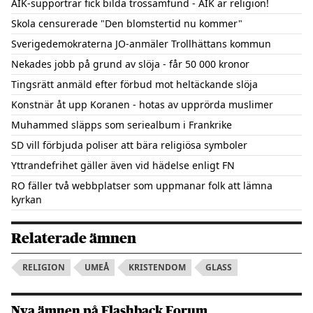
AIK-supportrar fick bilda trossamfund - AIK är religion!
Skola censurerade "Den blomstertid nu kommer"
Sverigedemokraterna JO-anmäler Trollhättans kommun
Nekades jobb på grund av slöja - får 50 000 kronor
Tingsrätt anmäld efter förbud mot heltäckande slöja
Konstnär åt upp Koranen - hotas av upprörda muslimer
Muhammed släpps som seriealbum i Frankrike
SD vill förbjuda poliser att bära religiösa symboler
Yttrandefrihet gäller även vid hädelse enligt FN
RO fäller två webbplatser som uppmanar folk att lämna
kyrkan
Relaterade ämnen
RELIGION
UMEÅ
KRISTENDOM
GLASS
Nya ämnen på Flashback Forum