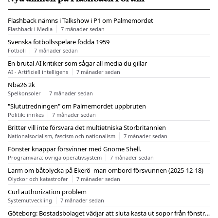
Flashback nämns i Talkshow i P1 om Palmemordet
Flashback i Media
7 månader sedan
Svenska fotbollsspelare födda 1959
Fotboll
7 månader sedan
En brutal AI kritiker som sågar all media du gillar
AI - Artificiell intelligens
7 månader sedan
Nba26 2k
Spelkonsoler
7 månader sedan
"Slututredningen" om Palmemordet uppbruten
Politik: inrikes
7 månader sedan
Britter vill inte försvara det multietniska Storbritannien
Nationalsocialism, fascism och nationalism
7 månader sedan
Fönster knappar försvinner med Gnome Shell.
Programvara: övriga operativsystem
7 månader sedan
Larm om båtolycka på Ekerö  man ombord försvunnen (2025-12-18)
Olyckor och katastrofer
7 månader sedan
Curl authorization problem
Systemutveckling
7 månader sedan
Göteborg: Bostadsbolaget vädjar att sluta kasta ut sopor från fönstren