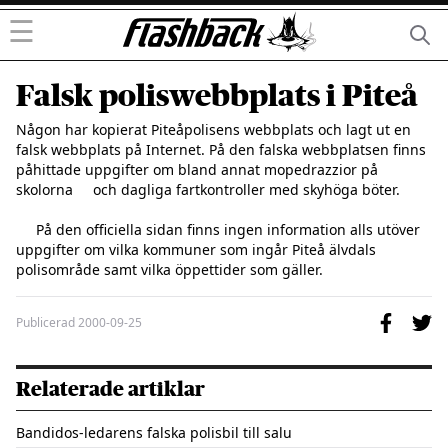
☰
Falsk poliswebbplats i Piteå
Någon har kopierat Piteåpolisens webbplats och lagt ut en     
falsk webbplats på Internet. På den falska webbplatsen finns     
påhittade uppgifter om bland annat mopedrazzior på 
skolorna     och dagliga fartkontroller med skyhöga böter.

     På den officiella sidan finns ingen information alls utöver     
uppgifter om vilka kommuner som ingår Piteå älvdals 
Publicerad
2000-09-25
Relaterade artiklar
Bandidos-ledarens falska polisbil till salu