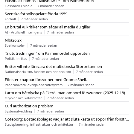
Flashback nämns i Talkshow i P1 om Palmemordet
Flashback i Media
7 månader sedan
Svenska fotbollsspelare födda 1959
Fotboll
7 månader sedan
En brutal AI kritiker som sågar all media du gillar
AI - Artificiell intelligens
7 månader sedan
Nba26 2k
Spelkonsoler
7 månader sedan
"Slututredningen" om Palmemordet uppbruten
Politik: inrikes
7 månader sedan
Britter vill inte försvara det multietniska Storbritannien
Nationalsocialism, fascism och nationalism
7 månader sedan
Fönster knappar försvinner med Gnome Shell.
Programvara: övriga operativsystem
7 månader sedan
Larm om båtolycka på Ekerö  man ombord försvunnen (2025-12-18)
Olyckor och katastrofer
7 månader sedan
Curl authorization problem
Systemutveckling
7 månader sedan
Göteborg: Bostadsbolaget vädjar att sluta kasta ut sopor från fönstren
Stadsplanering, infrastruktur och arkitektur
7 månader sedan