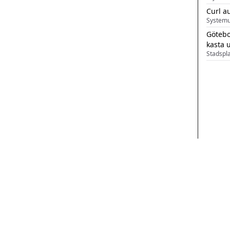
Curl a
Systemu
Götebo
kasta 