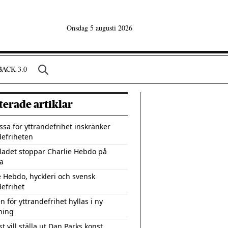
Onsdag 5 augusti 2026
ACK 3.0
terade artiklar
sa för yttrandefrihet inskränker
defriheten
ladet stoppar Charlie Hebdo på
a
e Hebdo, hyckleri och svensk
defrihet
 för yttrandefrihet hyllas i ny
lning
st vill ställa ut Dan Parks konst