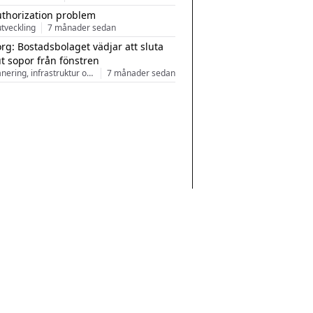
uthorization problem
tveckling
7 månader sedan
rg: Bostadsbolaget vädjar att sluta
ut sopor från fönstren
Stadsplanering, infrastruktur och arkitektur
7 månader sedan