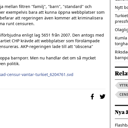
 mellan filtren "familj", "barn", "standard" och 
Nytt b
mmer exempelvis bara att kunna öppna webbplatser som 
Turkie
a befarar att regeringen även kommer att kriminalisera 
pressf
ma runt censuren.

Olagli
förbjudna enligt lag 5651 från 2007. Den antogs med 
Kumla 
spartiet CHP krävde att webbplatser som förolämpade 
torgha
nsureras. AKP-regeringen lade till att "obscena" 
Riksda
barnpo
toppa barnporr. Men nu handlar det om så mycket 
n politik.

Rela
kad-censur-vantar-turkiet_6204761.svd
YTT
CEN
Nya 
Flashb