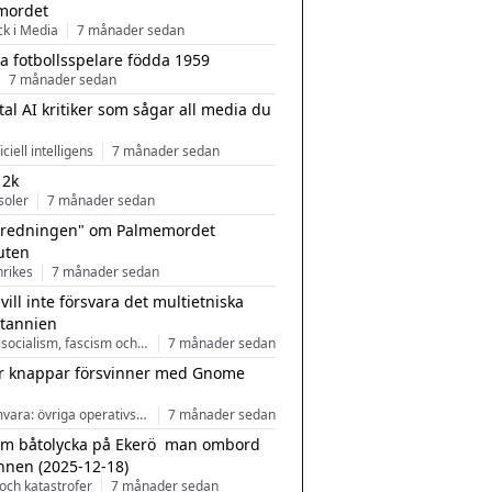
mordet
ck i Media
7 månader sedan
a fotbollsspelare födda 1959
7 månader sedan
tal AI kritiker som sågar all media du
ficiell intelligens
7 månader sedan
 2k
soler
7 månader sedan
tredningen" om Palmemordet
uten
inrikes
7 månader sedan
 vill inte försvara det multietniska
itannien
Nationalsocialism, fascism och nationalism
7 månader sedan
r knappar försvinner med Gnome
Programvara: övriga operativsystem
7 månader sedan
m båtolycka på Ekerö  man ombord
nnen (2025-12-18)
och katastrofer
7 månader sedan