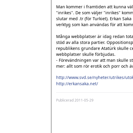
Man kommer i framtiden att kunna välja
"inrikes". De som väljer "inrikes" ko
slutar med .tr (för Turkiet). Erkan Sak
verktyg som kan användas för att kom
Många webbplatser är idag redan total
stöd av alla stora partier. Opposition
republikens grundare Atatürk skulle ce
webbplatser skulle förbjudas.

- Förevändningen var att man skulle s
mer: allt som rör erotik och porr och äve
http://www.svd.se/nyheter/utrikes/uto
http://erkansaka.net/
Publicerad
2011-05-29