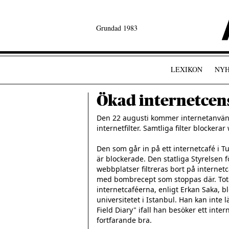
Grundad 1983
LEXIKON
NYH
Ökad internetcens
Den 22 augusti kommer internetanvändar
internetfilter. Samtliga filter blockera
Den som går in på ett internetcafé i 
är blockerade. Den statliga Styrelsen fö
webbplatser filtreras bort på internet
med bombrecept som stoppas där. Tota
internetcaféerna, enligt Erkan Saka, 
universitetet i Istanbul. Han kan inte
Field Diary" ifall han besöker ett inter
fortfarande bra.
