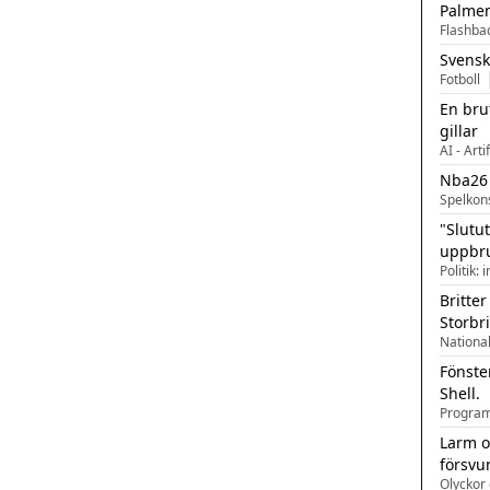
Palme
Flashba
Svensk
Fotboll
En bru
gillar
AI - Arti
Nba26
Spelkon
"Slutu
uppbr
Politik: 
Britter
Storbr
Fönste
Shell.
Larm o
försvu
Olyckor 