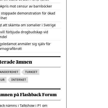
okpris mot censur av barnböcker
t stoppade demonstration för ökad
rihet
gt att skämta om somalier i Sverige
vill förbjuda drogbudskap vid
ndel
gsledamot anmäler sig själv för
rnografibrott
terade ämnen
RANDEFRIHET
TURKIET
SUR
INTERNET
ämnen på Flashback Forum
ack nämns i Talkshow i P1 om