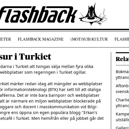
ETER
FLASHBACK MAGAZINE
(MOT/SUB)
KULTUR
FLASHB
ur i Turkiet
Rela
na i Turkiet att tvingas välja mellan fyra olika 
Bokmäs
r webbplatser som regeringen i Turkiet ogillar.

yttran
Turkiet märker redan idag att mängder av webbplatser 
Aftonb
r informationsteknologi (BTK) har sett till att otaliga 
svensk
caféerna. Det är inte bara barnporr och webbplatser 
Charli
lt är närmare en miljon webbplatser blockerade på 
yttran
bloggare och docent i masskommunikation vid Bilgi-
 längre ens öppna sin egen populära blogg "Erkan's 
Kampen
netcafé i Turkiet. Men hemifrån eller på jobbet går det 
utstäl
Galleri