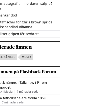
s autograf till mördaren säljs på
n
hankar död
taffischer för Chris Brown sprids
isshandlad Rihanna
itter gripen för sexbrott
terade ämnen
EL KÅNKEL
MUSIK
ämnen på Flashback Forum
ack nämns i Talkshow i P1 om
mordet
ck i Media
7 månader sedan
a fotbollsspelare födda 1959
7 månader sedan