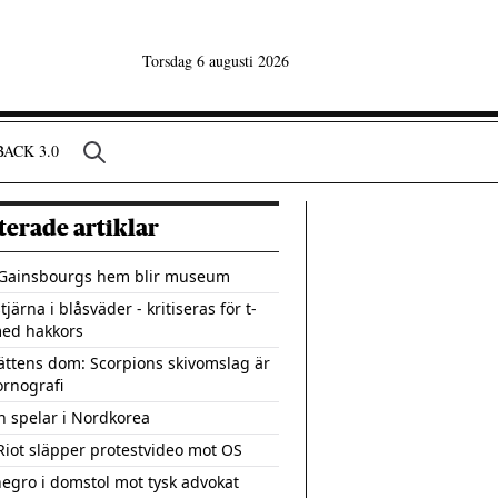
Torsdag 6 augusti 2026
ACK 3.0
terade artiklar
Gainsbourgs hem blir museum
järna i blåsväder - kritiseras för t-
med hakkors
ättens dom: Scorpions skivomslag är
rnografi
h spelar i Nordkorea
Riot släpper protestvideo mot OS
egro i domstol mot tysk advokat