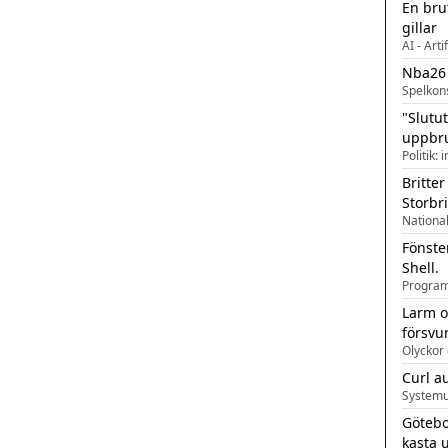
En bru
gillar
AI - Arti
Nba26
Spelkon
"Slutu
uppbr
Politik: 
Britter
Storbr
Fönste
Shell.
Larm o
försvu
Olyckor 
Curl a
Systemu
Götebo
kasta 