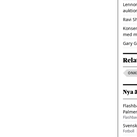
Lennon
auktio
Ravi S
Konser
med m
Gary Gl
Rela
ONK
Nya 
Flashb
Palme
Flashba
Svensk
Fotboll