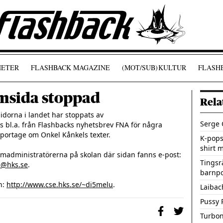
ETER
FLASHBACK MAGAZINE
(MOT/SUB)
KULTUR
FLASHB
msida stoppad
Rela
idorna i landet har stoppats av 
Serge 
 bl.a. från Flashbacks nyhetsbrev FNA för några 
ortage om Onkel Kånkels texter.

K-popst
shirt 
För de som vill protestera, så har systemadministratörerna på skolan där sidan fanns e-post: 
Tingsr
n@hks.se
. 

barnpo
: 
http://www.cse.hks.se/~di5melu
Laibac
Pussy 
Turbon