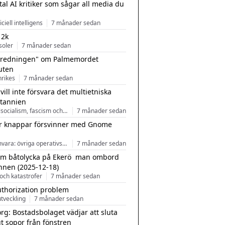
tal AI kritiker som sågar all media du
ficiell intelligens
7 månader sedan
 2k
soler
7 månader sedan
tredningen" om Palmemordet
uten
inrikes
7 månader sedan
 vill inte försvara det multietniska
itannien
Nationalsocialism, fascism och nationalism
7 månader sedan
r knappar försvinner med Gnome
Programvara: övriga operativsystem
7 månader sedan
m båtolycka på Ekerö  man ombord
nnen (2025-12-18)
och katastrofer
7 månader sedan
uthorization problem
tveckling
7 månader sedan
rg: Bostadsbolaget vädjar att sluta
ut sopor från fönstren