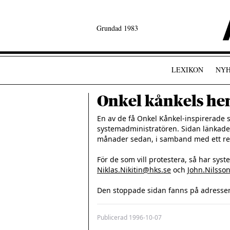
Grundad 1983
LEXIKON
NYH
Onkel kånkels he
En av de få Onkel Kånkel-inspirerade s
systemadministratören. Sidan länkades
månader sedan, i samband med ett rep
Niklas.Nikitin@hks.se
 och 
John.Nilsso
Den stoppade sidan fanns på adressen
Publicerad
1996-10-07