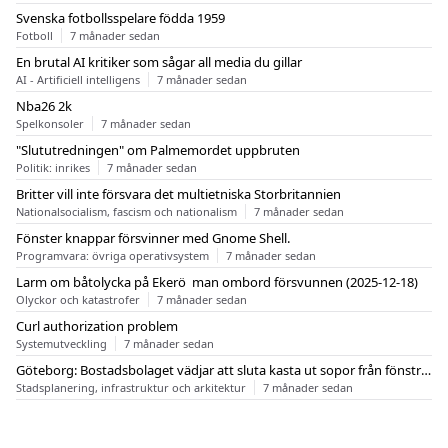
Svenska fotbollsspelare födda 1959
Fotboll
7 månader sedan
En brutal AI kritiker som sågar all media du gillar
AI - Artificiell intelligens
7 månader sedan
Nba26 2k
Spelkonsoler
7 månader sedan
"Slututredningen" om Palmemordet uppbruten
Politik: inrikes
7 månader sedan
Britter vill inte försvara det multietniska Storbritannien
Nationalsocialism, fascism och nationalism
7 månader sedan
Fönster knappar försvinner med Gnome Shell.
Programvara: övriga operativsystem
7 månader sedan
Larm om båtolycka på Ekerö  man ombord försvunnen (2025-12-18)
Olyckor och katastrofer
7 månader sedan
Curl authorization problem
Systemutveckling
7 månader sedan
Göteborg: Bostadsbolaget vädjar att sluta kasta ut sopor från fönstren
Stadsplanering, infrastruktur och arkitektur
7 månader sedan