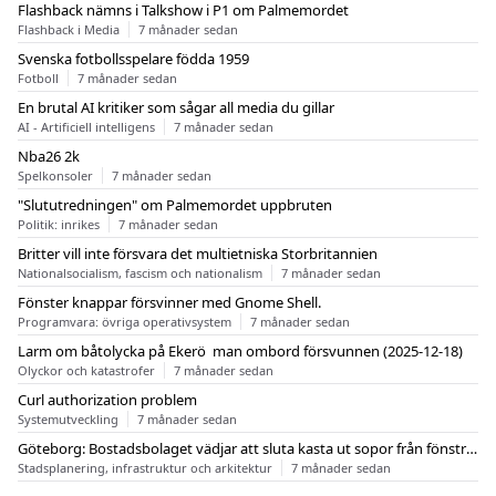
Flashback nämns i Talkshow i P1 om Palmemordet
Flashback i Media
7 månader sedan
Svenska fotbollsspelare födda 1959
Fotboll
7 månader sedan
En brutal AI kritiker som sågar all media du gillar
AI - Artificiell intelligens
7 månader sedan
Nba26 2k
Spelkonsoler
7 månader sedan
"Slututredningen" om Palmemordet uppbruten
Politik: inrikes
7 månader sedan
Britter vill inte försvara det multietniska Storbritannien
Nationalsocialism, fascism och nationalism
7 månader sedan
Fönster knappar försvinner med Gnome Shell.
Programvara: övriga operativsystem
7 månader sedan
Larm om båtolycka på Ekerö  man ombord försvunnen (2025-12-18)
Olyckor och katastrofer
7 månader sedan
Curl authorization problem
Systemutveckling
7 månader sedan
Göteborg: Bostadsbolaget vädjar att sluta kasta ut sopor från fönstren
Stadsplanering, infrastruktur och arkitektur
7 månader sedan