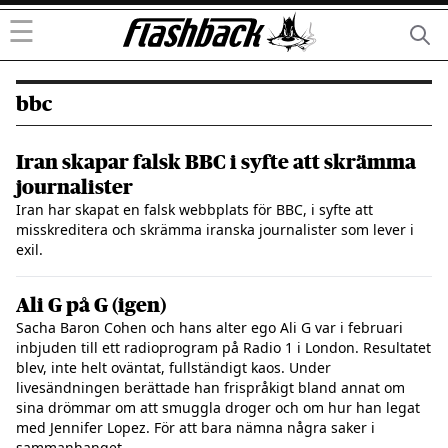
☰
bbc
Iran skapar falsk BBC i syfte att skrämma
journalister
Iran har skapat en falsk webbplats för BBC, i syfte att
misskreditera och skrämma iranska journalister som lever i
exil.
Ali G på G (igen)
Sacha Baron Cohen och hans alter ego Ali G var i februari
inbjuden till ett radioprogram på Radio 1 i London. Resultatet
blev, inte helt oväntat, fullständigt kaos. Under
livesändningen berättade han frispråkigt bland annat om
sina drömmar om att smuggla droger och om hur han legat
med Jennifer Lopez. För att bara nämna några saker i
sammanhanget ...