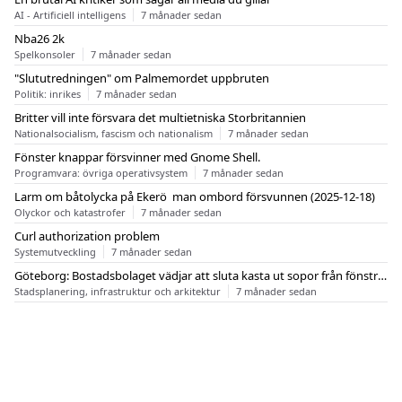
AI - Artificiell intelligens
7 månader sedan
Nba26 2k
Spelkonsoler
7 månader sedan
"Slututredningen" om Palmemordet uppbruten
Politik: inrikes
7 månader sedan
Britter vill inte försvara det multietniska Storbritannien
Nationalsocialism, fascism och nationalism
7 månader sedan
Fönster knappar försvinner med Gnome Shell.
Programvara: övriga operativsystem
7 månader sedan
Larm om båtolycka på Ekerö  man ombord försvunnen (2025-12-18)
Olyckor och katastrofer
7 månader sedan
Curl authorization problem
Systemutveckling
7 månader sedan
Göteborg: Bostadsbolaget vädjar att sluta kasta ut sopor från fönstren
Stadsplanering, infrastruktur och arkitektur
7 månader sedan