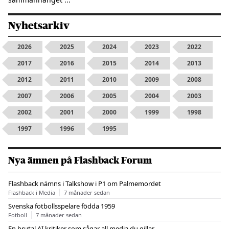
Nyhetsarkiv
2026
2025
2024
2023
2022
2017
2016
2015
2014
2013
2012
2011
2010
2009
2008
2007
2006
2005
2004
2003
2002
2001
2000
1999
1998
1997
1996
1995
Nya ämnen på Flashback Forum
Flashback nämns i Talkshow i P1 om Palmemordet
Flashback i Media
7 månader sedan
Svenska fotbollsspelare födda 1959
Fotboll
7 månader sedan
En brutal AI kritiker som sågar all media du gillar