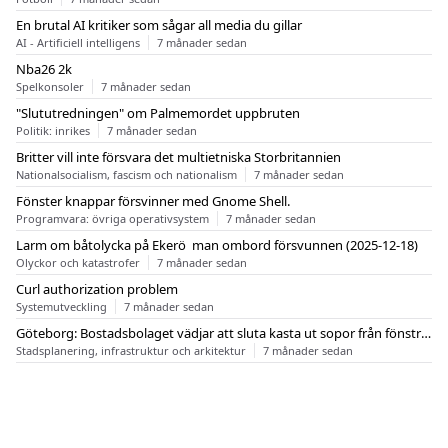
En brutal AI kritiker som sågar all media du gillar
AI - Artificiell intelligens
7 månader sedan
Nba26 2k
Spelkonsoler
7 månader sedan
"Slututredningen" om Palmemordet uppbruten
Politik: inrikes
7 månader sedan
Britter vill inte försvara det multietniska Storbritannien
Nationalsocialism, fascism och nationalism
7 månader sedan
Fönster knappar försvinner med Gnome Shell.
Programvara: övriga operativsystem
7 månader sedan
Larm om båtolycka på Ekerö  man ombord försvunnen (2025-12-18)
Olyckor och katastrofer
7 månader sedan
Curl authorization problem
Systemutveckling
7 månader sedan
Göteborg: Bostadsbolaget vädjar att sluta kasta ut sopor från fönstren
Stadsplanering, infrastruktur och arkitektur
7 månader sedan