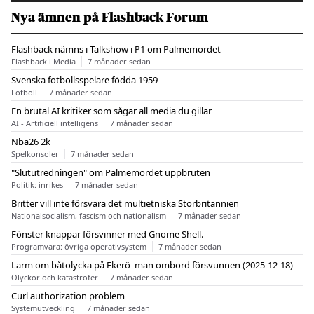
Nya ämnen på Flashback Forum
Flashback nämns i Talkshow i P1 om Palmemordet
Flashback i Media
7 månader sedan
Svenska fotbollsspelare födda 1959
Fotboll
7 månader sedan
En brutal AI kritiker som sågar all media du gillar
AI - Artificiell intelligens
7 månader sedan
Nba26 2k
Spelkonsoler
7 månader sedan
"Slututredningen" om Palmemordet uppbruten
Politik: inrikes
7 månader sedan
Britter vill inte försvara det multietniska Storbritannien
Nationalsocialism, fascism och nationalism
7 månader sedan
Fönster knappar försvinner med Gnome Shell.
Programvara: övriga operativsystem
7 månader sedan
Larm om båtolycka på Ekerö  man ombord försvunnen (2025-12-18)
Olyckor och katastrofer
7 månader sedan
Curl authorization problem
Systemutveckling
7 månader sedan