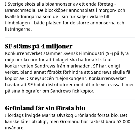
I Sverige sköts alla bioannonser av ett enda företag -
Branschmedia. De blockköper annonsplats i morgon- och
kvällstidningarna som de i sin tur säljer vidare till
filmbolagen - både platsen för de större annonserna och
listningarna.
SF stäms på 4 miljoner
Konkurrensverket stämmer Svensk Filmindustri (SF) på fyra
miljoner kronor för att bolaget ska ha försökt slå ut
konkurrenten Sandrews från marknaden. SF har, enligt
verket, bland annat försökt förhindra att Sandrews skulle få
kopior av Disneysuccén "Lejonkungen". Konkurrensverket
hävdar att SF hotat distributörer med att inte visa vissa filmer
på sina biografer om Sandrews fick kopior.
Grönland får sin första bio
I lördags invigde Marita Ulvskog Grönlands första bio. Det
kanske låter otroligt, men Grönland har faktiskt bara 53 000
invånare.