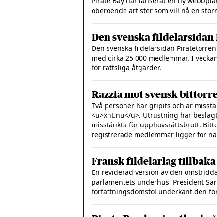
Pirate Bay har lanserat en ny webbplat
oberoende artister som vill nå en störr
Den svenska fildelarsidan 
Den svenska fildelarsidan Piratetorrent
med cirka 25 000 medlemmar. I veckan 
för rättsliga åtgärder.
Razzia mot svensk bittorr
Två personer har gripits och är misstä
<u>xnt.nu</u>. Utrustning har beslagt
misstänkta för upphovsrättsbrott. Bitto
registrerade medlemmar ligger för nä
Fransk fildelarlag tillbaka
En reviderad version av den omstridda 
parlamentets underhus. President Sark
författningsdomstol underkänt den för