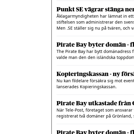
Punkt SE vägrar stänga ne
Åklagarmyndigheten har lämnat in ett 
stiftelsen som administrerar den sven
Men .SE ställer sig nu på tvären, och v
Pirate Bay byter domän - fl
The Pirate Bay har bytt domänadress f
valde man den den isländska toppdom
Kopieringskassan - ny förs
Nu kan fildelare försäkra sig mot eventu
lanserades Kopieringskassan.
Pirate Bay utkastade från
När Tele-Post, företaget som ansvarar 
registrerat två domäner på Grönland,
Pirate Bay byter domän - fl