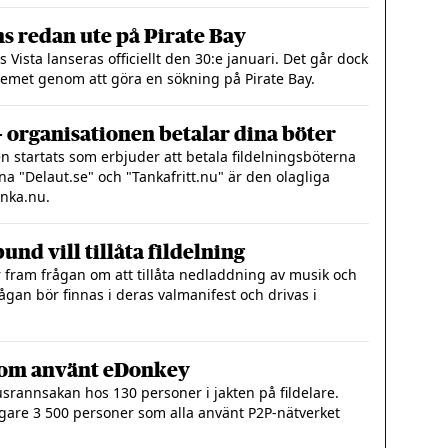
s redan ute på Pirate Bay
ista lanseras officiellt den 30:e januari. Det går dock
temet genom att göra en sökning på Pirate Bay.
- organisationen betalar dina böter
en startats som erbjuder att betala fildelningsböterna
a "Delaut.se" och "Tankafritt.nu" är den olagliga
anka.nu.
nd vill tillåta fildelning
er fram frågan om att tillåta nedladdning av musik och
rågan bör finnas i deras valmanifest och drivas i
 som använt eDonkey
husrannsakan hos 130 personer i jakten på fildelare.
igare 3 500 personer som alla använt P2P-nätverket