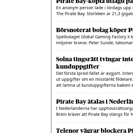
Pirate Bay-kopia utlagd på
En anonym person lade i lördags upp e
The Pirate Bay. Storleken är 21,3 giga
Börsnoterat bolag köper P
Spelbolaget Global Gaming Factory X kö
miljoner kronor. Peter Sunde, talesman 
Solna tingsrätt tvingar in
kunduppgifter
Det första Ipred-fallet är avgjort. Int
ut uppgifter om en misstänkt fildelare
att lämna ut kunduppgifterna bakom e
Pirate Bay åtalas i Nederl
I Nederländerna har upphovsrättsorg
Brein kräver att Pirate Bay stängs för
Telenor vägrar blockera P