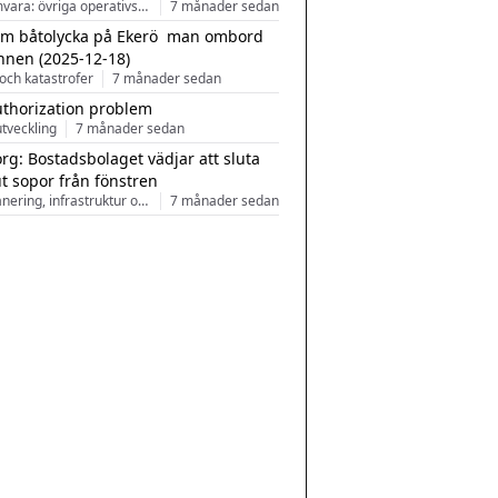
Programvara: övriga operativsystem
7 månader sedan
m båtolycka på Ekerö  man ombord
nnen (2025-12-18)
och katastrofer
7 månader sedan
uthorization problem
tveckling
7 månader sedan
rg: Bostadsbolaget vädjar att sluta
ut sopor från fönstren
Stadsplanering, infrastruktur och arkitektur
7 månader sedan