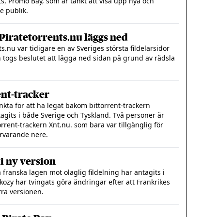
s, Promo Bay, som är tänkt att visa upp nya och
e publik.
Piratetorrents.nu läggs ned
s.nu var tidigare en av Sveriges största fildelarsidor
togs beslutet att lägga ned sidan på grund av rädsla
ent-tracker
nkta för att ha legat bakom bittorrent-trackern
agits i både Sverige och Tyskland. Två personer är
rrent-trackern Xnt.nu. som bara var tillgänglig för
rvarande nere.
 i ny version
franska lagen mot olaglig fildelning har antagits i
ozy har tvingats göra ändringar efter att Frankrikes
ra versionen.