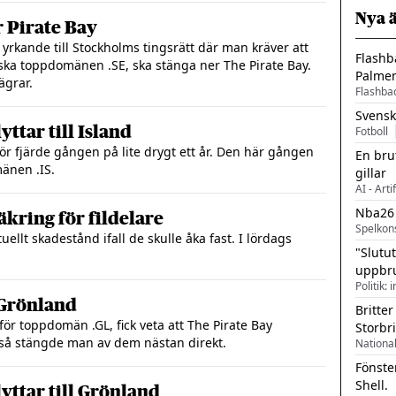
Nya 
r Pirate Bay
yrkande till Stockholms tingsrätt där man kräver att
Flashb
ska toppdomänen .SE, ska stänga ner The Pirate Bay.
Palme
ägrar.
Flashba
Svensk
yttar till Island
Fotboll
ör fjärde gången på lite drygt ett år. Den här gången
En bru
änen .IS.
gillar
AI - Arti
Nba26
äkring för fildelare
Spelkon
ellt skadestånd ifall de skulle åka fast. I lördags
"Slutu
uppbr
Politik: 
 Grönland
Britter
för toppdomän .GL, fick veta att The Pirate Bay
Storbr
 så stängde man av dem nästan direkt.
Fönste
Shell.
yttar till Grönland