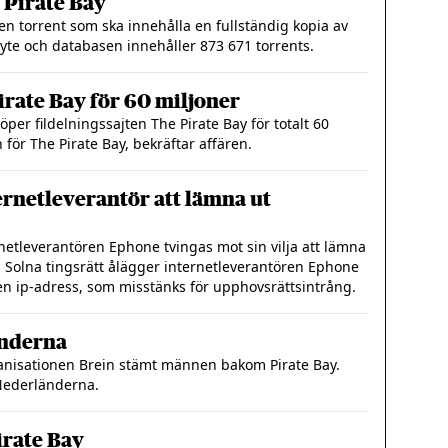
 Pirate Bay
n torrent som ska innehålla en fullständig kopia av
byte och databasen innehåller 873 671 torrents.
irate Bay för 60 miljoner
per fildelningssajten The Pirate Bay för totalt 60
för The Pirate Bay, bekräftar affären.
ternetleverantör att lämna ut
ernetleverantören Ephone tvingas mot sin vilja att lämna
. Solna tingsrätt ålägger internetleverantören Ephone
n ip-adress, som misstänks för upphovsrättsintrång.
änderna
anisationen Brein stämt männen bakom Pirate Bay.
 Nederländerna.
irate Bay