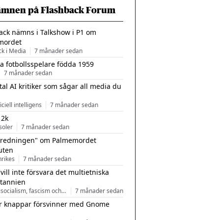
ämnen på Flashback Forum
ack nämns i Talkshow i P1 om
mordet
ck i Media
7 månader sedan
a fotbollsspelare födda 1959
7 månader sedan
tal AI kritiker som sågar all media du
ficiell intelligens
7 månader sedan
 2k
soler
7 månader sedan
tredningen" om Palmemordet
uten
inrikes
7 månader sedan
 vill inte försvara det multietniska
itannien
Nationalsocialism, fascism och nationalism
7 månader sedan
r knappar försvinner med Gnome