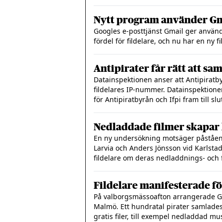
Nytt program använder Gma
Googles e-posttjänst Gmail ger använda
fördel för fildelare, och nu har en ny 
Antipirater får rätt att s
Datainspektionen anser att Antipiratbyr
fildelares IP-nummer. Datainspektione
för Antipiratbyrån och Ifpi fram till slu
Nedladdade filmer skapar
En ny undersökning motsäger påstående
Larvia och Anders Jönsson vid Karlstad
fildelare om deras nedladdnings- och 
Fildelare manifesterade för
På valborgsmässoafton arrangerade G
Malmö. Ett hundratal pirater samlades 
gratis filer, till exempel nedladdad mus