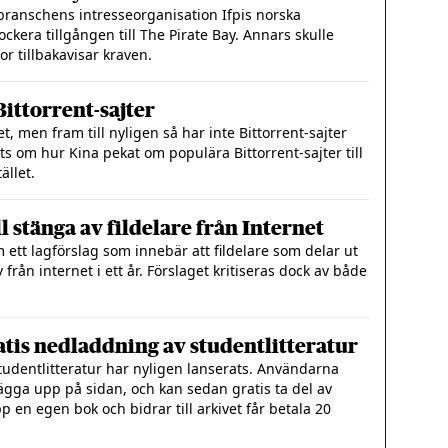
vbranschens intresseorganisation Ifpis norska
ockera tillgången till The Pirate Bay. Annars skulle
r tillbakavisar kraven.
ittorrent-sajter
t, men fram till nyligen så har inte Bittorrent-sajter
s om hur Kina pekat om populära Bittorrent-sajter till
ället.
l stänga av fildelare från Internet
ett lagförslag som innebär att fildelare som delar ut
rån internet i ett år. Förslaget kritiseras dock av både
tis nedladdning av studentlitteratur
tudentlitteratur har nyligen lanserats. Användarna
gga upp på sidan, och kan sedan gratis ta del av
 en egen bok och bidrar till arkivet får betala 20