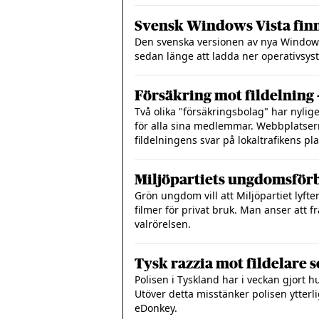
Svensk Windows Vista finn
Den svenska versionen av nya Windows V
sedan länge att ladda ner operativsys
Försäkring mot fildelning 
Två olika "försäkringsbolag" har nylig
för alla sina medlemmar. Webbplatsern
fildelningens svar på lokaltrafikens pl
Miljöpartiets ungdomsförbu
Grön ungdom vill att Miljöpartiet lyft
filmer för privat bruk. Man anser att f
valrörelsen.
Tysk razzia mot fildelare
Polisen i Tyskland har i veckan gjort 
Utöver detta misstänker polisen ytterl
eDonkey.