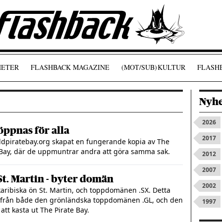
ETER
FLASHBACK MAGAZINE
(MOT/SUB)
KULTUR
FLASHB
Nyhe
2026
öppnas för alla
2017
ldpiratebay.org skapat en fungerande kopia av The
 Bay, där de uppmuntrar andra att göra samma sak.
2012
2007
St. Martin - byter domän
2002
n karibiska ön St. Martin, och toppdomänen .SX. Detta
de från både den grönländska toppdomänen .GL, och den
1997
 att kasta ut The Pirate Bay.