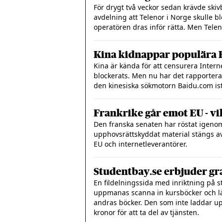
För drygt två veckor sedan krävde ski
avdelning att Telenor i Norge skulle bl
operatören dras inför rätta. Men Teleno
Kina kidnappar populära B
Kina är kända för att censurera Interne
blockerats. Men nu har det rapporterat
den kinesiska sökmotorn Baidu.com ist
Frankrike går emot EU - vil
Den franska senaten har röstat igenom 
upphovsrättskyddat material stängs av f
EU och internetleverantörer.
Studentbay.se erbjuder gra
En fildelningssida med inriktning på s
uppmanas scanna in kursböcker och lä
andras böcker. Den som inte laddar upp
kronor för att ta del av tjänsten.