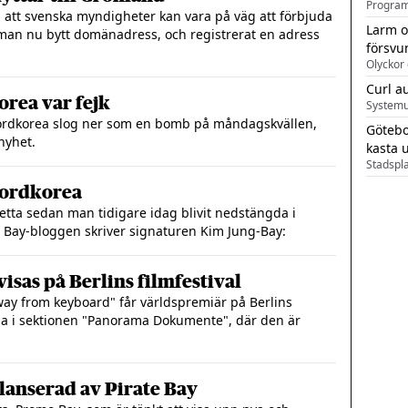
m att svenska myndigheter kan vara på väg att förbjuda
Larm o
man nu bytt domänadress, och registrerat en adress
försvu
Olyckor 
Curl a
korea var fejk
Systemu
l Nordkorea slog ner som en bomb på måndagskvällen,
Götebo
nyhet.
kasta 
 Nordkorea
Detta sedan man tidigare idag blivit nedstängda i
 Bay-bloggen skriver signaturen Kim Jung-Bay:
isas på Berlins filmfestival
ay from keyboard" får världspremiär på Berlins
ävla i sektionen "Panorama Dokumente", där den är
lanserad av Pirate Bay