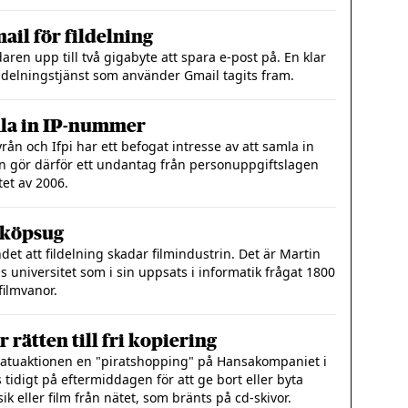
il för fildelning
ren upp till två gigabyte att spara e-post på. En klar
fildelningstjänst som använder Gmail tagits fram.
amla in IP-nummer
ån och Ifpi har ett befogat intresse av att samla in
n gör därför ett undantag från personuppgiftslagen
tet av 2006.
 köpsug
t att fildelning skadar filmindustrin. Det är Martin
s universitet som i sin uppsats i informatik frågat 1800
filmvanor.
 rätten till fri kopiering
atuaktionen en "piratshopping" på Hansakompaniet i
tidigt på eftermiddagen för att ge bort eller byta
ik eller film från nätet, som bränts på cd-skivor.