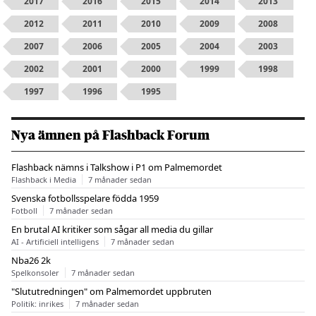
2017
2016
2015
2014
2013
2012
2011
2010
2009
2008
2007
2006
2005
2004
2003
2002
2001
2000
1999
1998
1997
1996
1995
Nya ämnen på Flashback Forum
Flashback nämns i Talkshow i P1 om Palmemordet
Flashback i Media
7 månader sedan
Svenska fotbollsspelare födda 1959
Fotboll
7 månader sedan
En brutal AI kritiker som sågar all media du gillar
AI - Artificiell intelligens
7 månader sedan
Nba26 2k
Spelkonsoler
7 månader sedan
"Slututredningen" om Palmemordet uppbruten
Politik: inrikes
7 månader sedan