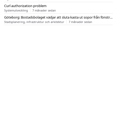
Curl authorization problem
Systemutveckling
7 månader sedan
Göteborg: Bostadsbolaget vädjar att sluta kasta ut sopor från fönstren
Stadsplanering, infrastruktur och arkitektur
7 månader sedan
OM FLASHBACK
KONTAKT
FLASHBACK FORUM