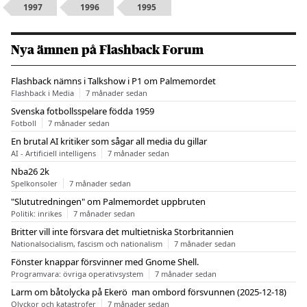
1997
1996
1995
Nya ämnen på Flashback Forum
Flashback nämns i Talkshow i P1 om Palmemordet
Flashback i Media
7 månader sedan
Svenska fotbollsspelare födda 1959
Fotboll
7 månader sedan
En brutal AI kritiker som sågar all media du gillar
AI - Artificiell intelligens
7 månader sedan
Nba26 2k
Spelkonsoler
7 månader sedan
"Slututredningen" om Palmemordet uppbruten
Politik: inrikes
7 månader sedan
Britter vill inte försvara det multietniska Storbritannien
Nationalsocialism, fascism och nationalism
7 månader sedan
Fönster knappar försvinner med Gnome Shell.
Programvara: övriga operativsystem
7 månader sedan
Larm om båtolycka på Ekerö  man ombord försvunnen (2025-12-18)
Olyckor och katastrofer
7 månader sedan