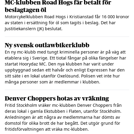
MC-klubben Road Hogs får betalt för
beslagtagen öl
Motorcykelklubben Road Hogs i Kristianstad får 16 000 kronor
av staten i ersättning för öl som tagits i beslag. Det har
Justitiekanslern (JK) beslutat.
Ny svensk outlawbikerklubb
En ny mc-klubb med tungt kriminella personer är på väg att
etablera sig i Sverige. Ett tiotal fångar på olika fängelser har
startat Hoorydaz MC. Den nya klubben har varit under
uppbyggnad sedan ett halvår och enligt Expressen har den
sitt säte i en lokal utanför Oxelösund. Polisen vet inte hur
många personer som är medlemmar i klubben.
Denver Choppers hotas av vräkning
Fritid Stockholm vräker mc-klubben Denver Choppers från
deras lokal i gamla Ekstubben i Flaten, utanför Stockholm.
Anledningen är att några av medlemmarna har dömts av
domstol för olika brott de har begått. Det utgör grund för
fritidsförvaltningen att vräka mc-klubben.