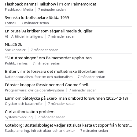
Flashback nämns i Talkshow i P1 om Palmemordet
Flashback i Media
7 månader sedan
Svenska fotbollsspelare födda 1959
Fotboll
7 månader sedan
En brutal AI kritiker som sågar all media du gillar
AI - Artificiell intelligens
7 månader sedan
Nba26 2k
Spelkonsoler
7 månader sedan
"Slututredningen" om Palmemordet uppbruten
Politik: inrikes
7 månader sedan
Britter vill inte försvara det multietniska Storbritannien
Nationalsocialism, fascism och nationalism
7 månader sedan
Fönster knappar försvinner med Gnome Shell.
Programvara: övriga operativsystem
7 månader sedan
Larm om båtolycka på Ekerö  man ombord försvunnen (2025-12-18)
Olyckor och katastrofer
7 månader sedan
Curl authorization problem
Systemutveckling
7 månader sedan
Göteborg: Bostadsbolaget vädjar att sluta kasta ut sopor från fönstren
Stadsplanering, infrastruktur och arkitektur
7 månader sedan