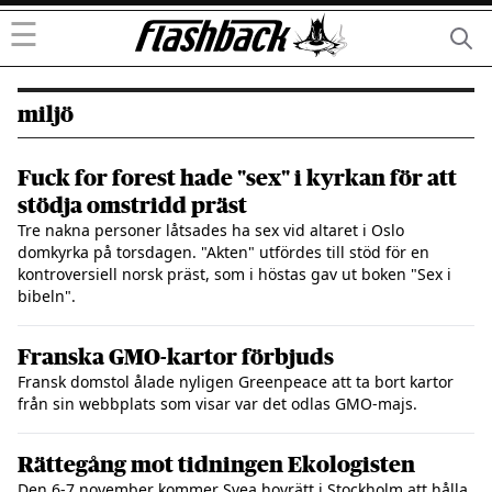
☰
miljö
Fuck for forest hade "sex" i kyrkan för att
stödja omstridd präst
Tre nakna personer låtsades ha sex vid altaret i Oslo
domkyrka på torsdagen. "Akten" utfördes till stöd för en
kontroversiell norsk präst, som i höstas gav ut boken "Sex i
bibeln".
Franska GMO-kartor förbjuds
Fransk domstol ålade nyligen Greenpeace att ta bort kartor
från sin webbplats som visar var det odlas GMO-majs.
Rättegång mot tidningen Ekologisten
Den 6-7 november kommer Svea hovrätt i Stockholm att hålla