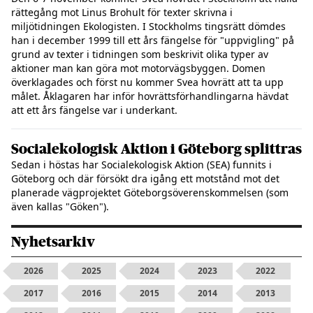
rättegång mot Linus Brohult för texter skrivna i
miljötidningen Ekologisten. I Stockholms tingsrätt dömdes
han i december 1999 till ett års fängelse för "uppvigling" på
grund av texter i tidningen som beskrivit olika typer av
aktioner man kan göra mot motorvägsbyggen. Domen
överklagades och först nu kommer Svea hovrätt att ta upp
målet. Åklagaren har inför hovrättsförhandlingarna hävdat
att ett års fängelse var i underkant.
Socialekologisk Aktion i Göteborg splittras
Sedan i höstas har Socialekologisk Aktion (SEA) funnits i
Göteborg och där försökt dra igång ett motstånd mot det
planerade vägprojektet Göteborgsöverenskommelsen (som
även kallas "Göken").
Nyhetsarkiv
2026
2025
2024
2023
2022
2017
2016
2015
2014
2013