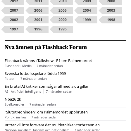
2012
2011
2010
2009
2008
2007
2006
2005
2004
2003
2002
2001
2000
1999
1998
1997
1996
1995
Nya ämnen på Flashback Forum
Flashback nämns i Talkshow i P1 om Palmemordet
Flashback i Media
7 månader sedan
Svenska fotbollsspelare födda 1959
Fotboll
7 månader sedan
En brutal AI kritiker som sågar all media du gillar
AI - Artificiell intelligens
7 månader sedan
Nba26 2k
Spelkonsoler
7 månader sedan
"Slututredningen" om Palmemordet uppbruten
Politik: inrikes
7 månader sedan
Britter vill inte försvara det multietniska Storbritannien
Nationalsocialism, fascism och nationalism
7 månader sedan