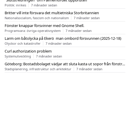
"Slututredningen" om Palmemordet uppbruten
Politik: inrikes
7 månader sedan
Britter vill inte försvara det multietniska Storbritannien
Nationalsocialism, fascism och nationalism
7 månader sedan
Fönster knappar försvinner med Gnome Shell.
Programvara: övriga operativsystem
7 månader sedan
Larm om båtolycka på Ekerö  man ombord försvunnen (2025-12-18)
Olyckor och katastrofer
7 månader sedan
Curl authorization problem
Systemutveckling
7 månader sedan
Göteborg: Bostadsbolaget vädjar att sluta kasta ut sopor från fönstren
Stadsplanering, infrastruktur och arkitektur
7 månader sedan