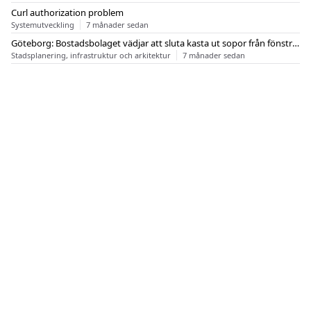
Curl authorization problem
Systemutveckling
7 månader sedan
Göteborg: Bostadsbolaget vädjar att sluta kasta ut sopor från fönstren
Stadsplanering, infrastruktur och arkitektur
7 månader sedan
OM FLASHBACK
KONTAKT
FLASHBACK FORUM