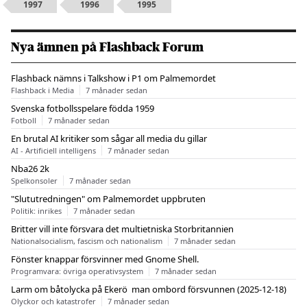
1997
1996
1995
Nya ämnen på Flashback Forum
Flashback nämns i Talkshow i P1 om Palmemordet
Flashback i Media
7 månader sedan
Svenska fotbollsspelare födda 1959
Fotboll
7 månader sedan
En brutal AI kritiker som sågar all media du gillar
AI - Artificiell intelligens
7 månader sedan
Nba26 2k
Spelkonsoler
7 månader sedan
"Slututredningen" om Palmemordet uppbruten
Politik: inrikes
7 månader sedan
Britter vill inte försvara det multietniska Storbritannien
Nationalsocialism, fascism och nationalism
7 månader sedan
Fönster knappar försvinner med Gnome Shell.
Programvara: övriga operativsystem
7 månader sedan
Larm om båtolycka på Ekerö  man ombord försvunnen (2025-12-18)
Olyckor och katastrofer
7 månader sedan