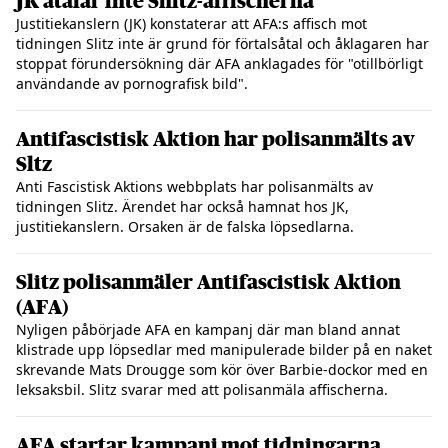
JK åtalar inte Shitz-affischerna
Justitiekanslern (JK) konstaterar att AFA:s affisch mot
tidningen Slitz inte är grund för förtalsåtal och åklagaren har
stoppat förundersökning där AFA anklagades för "otillbörligt
användande av pornografisk bild".
Antifascistisk Aktion har polisanmälts av
Sltz
Anti Fascistisk Aktions webbplats har polisanmälts av
tidningen Slitz. Ärendet har också hamnat hos JK,
justitiekanslern. Orsaken är de falska löpsedlarna.
Slitz polisanmäler Antifascistisk Aktion
(AFA)
Nyligen påbörjade AFA en kampanj där man bland annat
klistrade upp löpsedlar med manipulerade bilder på en naket
skrevande Mats Drougge som kör över Barbie-dockor med en
leksaksbil. Slitz svarar med att polisanmäla affischerna.
AFA startar kampanj mot tidningarna