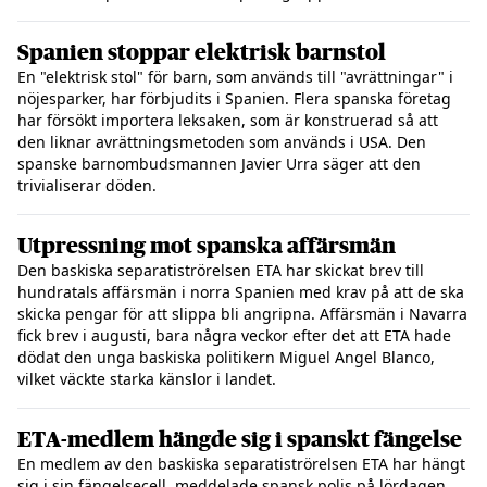
Spanien stoppar elektrisk barnstol
En "elektrisk stol" för barn, som används till "avrättningar" i
nöjesparker, har förbjudits i Spanien. Flera spanska företag
har försökt importera leksaken, som är konstruerad så att
den liknar avrättningsmetoden som används i USA. Den
spanske barnombudsmannen Javier Urra säger att den
trivialiserar döden.
Utpressning mot spanska affärsmän
Den baskiska separatiströrelsen ETA har skickat brev till
hundratals affärsmän i norra Spanien med krav på att de ska
skicka pengar för att slippa bli angripna. Affärsmän i Navarra
fick brev i augusti, bara några veckor efter det att ETA hade
dödat den unga baskiska politikern Miguel Angel Blanco,
vilket väckte starka känslor i landet.
ETA-medlem hängde sig i spanskt fängelse
En medlem av den baskiska separatiströrelsen ETA har hängt
sig i sin fängelsecell, meddelade spansk polis på lördagen.