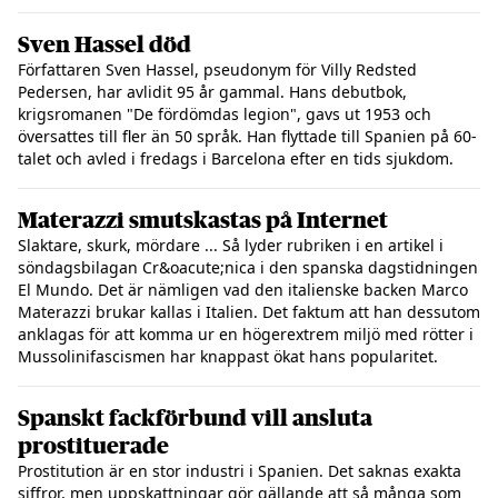
Sven Hassel död
Författaren Sven Hassel, pseudonym för Villy Redsted
Pedersen, har avlidit 95 år gammal. Hans debutbok,
krigsromanen "De fördömdas legion", gavs ut 1953 och
översattes till fler än 50 språk. Han flyttade till Spanien på 60-
talet och avled i fredags i Barcelona efter en tids sjukdom.
Materazzi smutskastas på Internet
Slaktare, skurk, mördare ... Så lyder rubriken i en artikel i
söndagsbilagan Cr&oacute;nica i den spanska dagstidningen
El Mundo. Det är nämligen vad den italienske backen Marco
Materazzi brukar kallas i Italien. Det faktum att han dessutom
anklagas för att komma ur en högerextrem miljö med rötter i
Mussolinifascismen har knappast ökat hans popularitet.
Spanskt fackförbund vill ansluta
prostituerade
Prostitution är en stor industri i Spanien. Det saknas exakta
siffror, men uppskattningar gör gällande att så många som