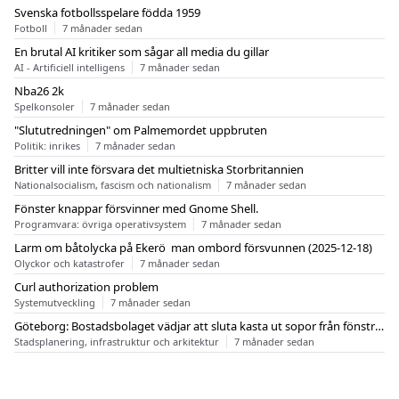
Svenska fotbollsspelare födda 1959
Fotboll
7 månader sedan
En brutal AI kritiker som sågar all media du gillar
AI - Artificiell intelligens
7 månader sedan
Nba26 2k
Spelkonsoler
7 månader sedan
"Slututredningen" om Palmemordet uppbruten
Politik: inrikes
7 månader sedan
Britter vill inte försvara det multietniska Storbritannien
Nationalsocialism, fascism och nationalism
7 månader sedan
Fönster knappar försvinner med Gnome Shell.
Programvara: övriga operativsystem
7 månader sedan
Larm om båtolycka på Ekerö  man ombord försvunnen (2025-12-18)
Olyckor och katastrofer
7 månader sedan
Curl authorization problem
Systemutveckling
7 månader sedan
Göteborg: Bostadsbolaget vädjar att sluta kasta ut sopor från fönstren
Stadsplanering, infrastruktur och arkitektur
7 månader sedan