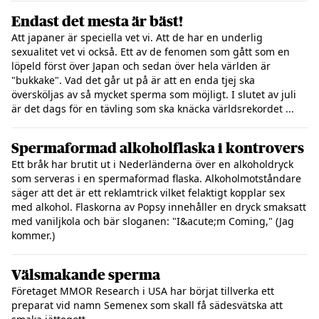
Endast det mesta är bäst!
Att japaner är speciella vet vi. Att de har en underlig
sexualitet vet vi också. Ett av de fenomen som gått som en
löpeld först över Japan och sedan över hela världen är
"bukkake". Vad det går ut på är att en enda tjej ska
översköljas av så mycket sperma som möjligt. I slutet av juli
är det dags för en tävling som ska knäcka världsrekordet ...
Spermaformad alkoholflaska i kontrovers
Ett bråk har brutit ut i Nederländerna över en alkoholdryck
som serveras i en spermaformad flaska. Alkoholmotståndare
säger att det är ett reklamtrick vilket felaktigt kopplar sex
med alkohol. Flaskorna av Popsy innehåller en dryck smaksatt
med vaniljkola och bär sloganen: "I&acute;m Coming," (Jag
kommer.)
Välsmakande sperma
Företaget MMOR Research i USA har börjat tillverka ett
preparat vid namn Semenex som skall få sädesvätska att