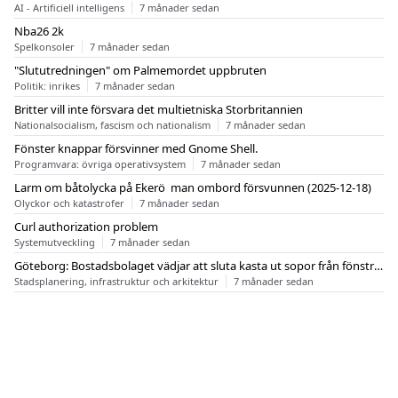
AI - Artificiell intelligens
7 månader sedan
Nba26 2k
Spelkonsoler
7 månader sedan
"Slututredningen" om Palmemordet uppbruten
Politik: inrikes
7 månader sedan
Britter vill inte försvara det multietniska Storbritannien
Nationalsocialism, fascism och nationalism
7 månader sedan
Fönster knappar försvinner med Gnome Shell.
Programvara: övriga operativsystem
7 månader sedan
Larm om båtolycka på Ekerö  man ombord försvunnen (2025-12-18)
Olyckor och katastrofer
7 månader sedan
Curl authorization problem
Systemutveckling
7 månader sedan
Göteborg: Bostadsbolaget vädjar att sluta kasta ut sopor från fönstren
Stadsplanering, infrastruktur och arkitektur
7 månader sedan