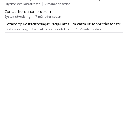
Olyckor och katastrofer
7 månader sedan
Curl authorization problem
Systemutveckling
7 månader sedan
Göteborg: Bostadsbolaget vädjar att sluta kasta ut sopor från fönstren
Stadsplanering, infrastruktur och arkitektur
7 månader sedan
OM FLASHBACK
KONTAKT
FLASHBACK FORUM