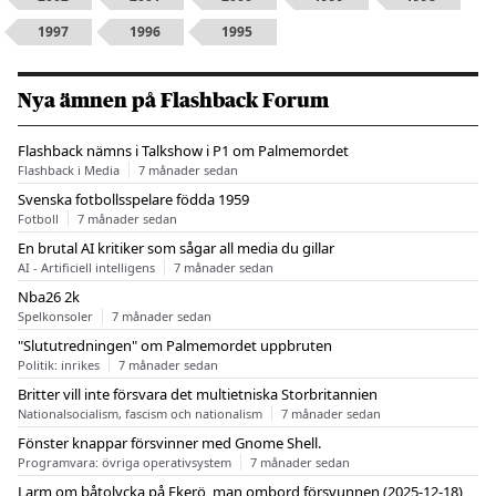
1997
1996
1995
Nya ämnen på Flashback Forum
Flashback nämns i Talkshow i P1 om Palmemordet
Flashback i Media
7 månader sedan
Svenska fotbollsspelare födda 1959
Fotboll
7 månader sedan
En brutal AI kritiker som sågar all media du gillar
AI - Artificiell intelligens
7 månader sedan
Nba26 2k
Spelkonsoler
7 månader sedan
"Slututredningen" om Palmemordet uppbruten
Politik: inrikes
7 månader sedan
Britter vill inte försvara det multietniska Storbritannien
Nationalsocialism, fascism och nationalism
7 månader sedan
Fönster knappar försvinner med Gnome Shell.
Programvara: övriga operativsystem
7 månader sedan
Larm om båtolycka på Ekerö  man ombord försvunnen (2025-12-18)