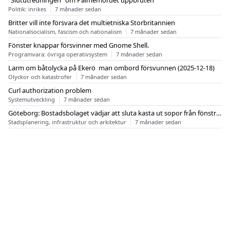
"Slututredningen" om Palmemordet uppbruten
Politik: inrikes
7 månader sedan
Britter vill inte försvara det multietniska Storbritannien
Nationalsocialism, fascism och nationalism
7 månader sedan
Fönster knappar försvinner med Gnome Shell.
Programvara: övriga operativsystem
7 månader sedan
Larm om båtolycka på Ekerö  man ombord försvunnen (2025-12-18)
Olyckor och katastrofer
7 månader sedan
Curl authorization problem
Systemutveckling
7 månader sedan
Göteborg: Bostadsbolaget vädjar att sluta kasta ut sopor från fönstren
Stadsplanering, infrastruktur och arkitektur
7 månader sedan