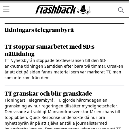
☰
tidningars telegrambyrå
TT stoppar samarbetet med SD:s
nättidning
TT Nyhetsbyrån stoppade textleveransen till den SD-
anknutna tidningen Samtiden efter bara två timmar. Orsaken
är att det på sidan fanns material som var markerat TT, men
som inte kom från dem.
TT granskar och blir granskade
Tidningars Telegrambyrå, TT, gjorde häromdagen en
granskning av hur regeringen tillsätter myndighetschefer.
Den visade att väldigt få invandrarsvenskar får en chans till
toppjobben. Quick Response undersökte då hur bra
nyhetsbyrån är på att själva anställa journalistermed
invandrarbakgrund. Den senare granskningen visade att TT