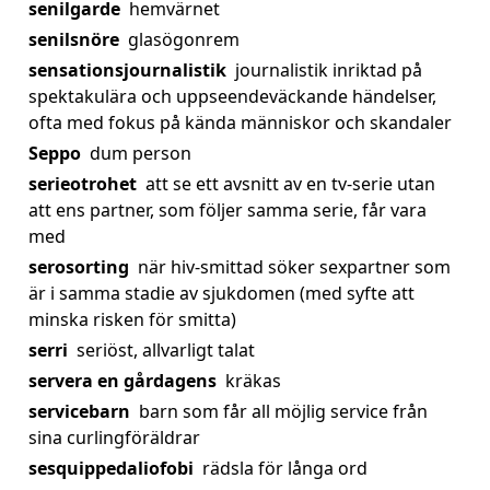
senilgarde
hemvärnet
senilsnöre
glasögonrem
sensationsjournalistik
journalistik inriktad på
spektakulära och uppseendeväckande händelser,
ofta med fokus på kända människor och skandaler
Seppo
dum person
serieotrohet
att se ett avsnitt av en tv-serie utan
att ens partner, som följer samma serie, får vara
med
serosorting
när hiv-smittad söker sexpartner som
är i samma stadie av sjukdomen (med syfte att
minska risken för smitta)
serri
seriöst, allvarligt talat
servera en gårdagens
kräkas
servicebarn
barn som får all möjlig service från
sina curlingföräldrar
sesquippedaliofobi
rädsla för långa ord