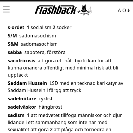
☰
A-Ö↓
s-ordet
1
socialism
2
socker
S/M
sadomasochism
S&M
sadomasochism
sabba
sabotera, förstöra
sacofricosis
att göra ett hål i byxfickan för att
kunna onanera offentligt med minimal risk att bli
upptäckt
Saddam Hussein
LSD med en tecknad karikatyr av
Saddam Hussein i färgglatt tryck
sadelnötare
cyklist
sadelväskor
hängbröst
sadism
1
att medvetet tillfoga människor och djur
lidande i ett sammanhang som inte har med
sexualitet att göra
2
att plåga och förnedra en