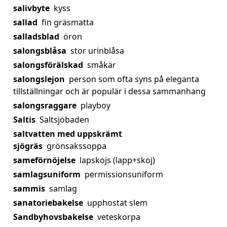
salivbyte
kyss
sallad
fin gräsmatta
salladsblad
öron
salongsblåsa
stor urinblåsa
salongsförälskad
småkär
salongslejon
person som ofta syns på eleganta
tillställningar och är populär i dessa sammanhang
salongsraggare
playboy
Saltis
Saltsjöbaden
saltvatten med uppskrämt
sjögräs
grönsakssoppa
sameförnöjelse
lapskojs (lapp+skoj)
samlagsuniform
permissionsuniform
sammis
samlag
sanatoriebakelse
upphostat slem
Sandbyhovsbakelse
veteskorpa