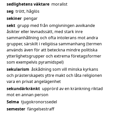
sedlighetens väktare
moralist
seg
trött, håglös
sekiner
pengar
sekt
grupp med från omgivningen avvikande
åsikter eller levnadssätt, med stark inre
sammanhållning och ofta intolerans mot andra
grupper, särskilt i religiösa sammanhang (termen
används även för att beteckna mindre politiska
ytterlighetsgrupper och extrema företagsformer
som exempelvis pyramidspel)
sekularism
åskådning som vill minska kyrkans
och prästerskapets yttre makt och låta religionen
vara en privat angelägenhet
sekundärkränkt
upprörd av en kränkning riktad
mot en annan person
Selma
tjugokronorssedel
semester
fängelsestraff