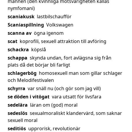
mannen (den kvinnliga motsvarigheten kallas
nymfomani)
scaniakusk
lastbilschaufför
Scaniaspillning
Volkswagen
scanna av
ögna igenom
scat
koprofili, sexuell attraktion till avföring
schackra
köpslå
schappa
skynda undan, fort avlägsna sig från
plats då det börjar bli farligt
schlagerbög
homosexuell man som gillar schlager
och Melodifestivalen
schyrra
var snäll nu (och gör som jag vill)
se döden i vitögat
vara utsatt för livsfara
sedelära
läran om (god) moral
sedeslös
sexualmoraliskt klandervärd, som saknar
sexuell moral
seditiös
upprorisk, revolutionär