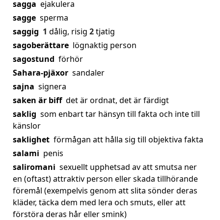
sagga
ejakulera
sagge
sperma
saggig
1
dålig, risig
2
tjatig
sagoberättare
lögnaktig person
sagostund
förhör
Sahara-pjäxor
sandaler
sajna
signera
saken är biff
det är ordnat, det är färdigt
saklig
som enbart tar hänsyn till fakta och inte till
känslor
saklighet
förmågan att hålla sig till objektiva fakta
salami
penis
saliromani
sexuellt upphetsad av att smutsa ner
en (oftast) attraktiv person eller skada tillhörande
föremål (exempelvis genom att slita sönder deras
kläder, täcka dem med lera och smuts, eller att
förstöra deras hår eller smink)