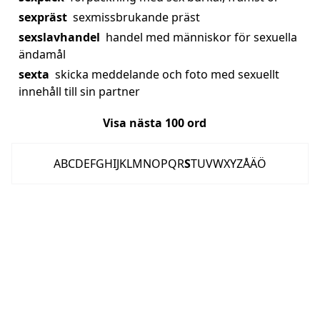
sexpräst
sexmissbrukande präst
sexslavhandel
handel med människor för sexuella
ändamål
sexta
skicka meddelande och foto med sexuellt
innehåll till sin partner
Visa nästa
100
ord
A
B
C
D
E
F
G
H
I
J
K
L
M
N
O
P
Q
R
S
T
U
V
W
X
Y
Z
Å
Ä
Ö