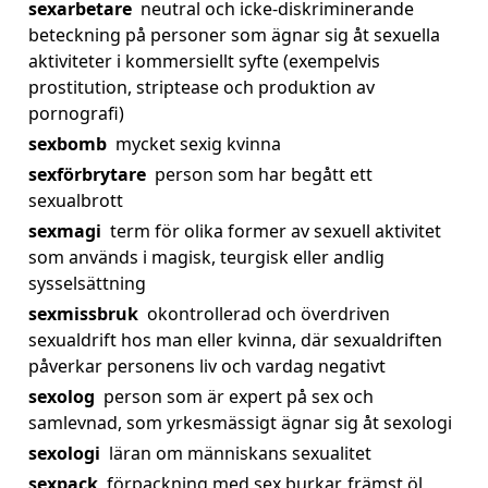
sexarbetare
neutral och icke-diskriminerande
beteckning på personer som ägnar sig åt sexuella
aktiviteter i kommersiellt syfte (exempelvis
prostitution, striptease och produktion av
pornografi)
sexbomb
mycket sexig kvinna
sexförbrytare
person som har begått ett
sexualbrott
sexmagi
term för olika former av sexuell aktivitet
som används i magisk, teurgisk eller andlig
sysselsättning
sexmissbruk
okontrollerad och överdriven
sexualdrift hos man eller kvinna, där sexualdriften
påverkar personens liv och vardag negativt
sexolog
person som är expert på sex och
samlevnad, som yrkesmässigt ägnar sig åt sexologi
sexologi
läran om människans sexualitet
sexpack
förpackning med sex burkar, främst öl