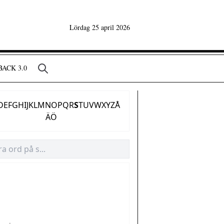
Lördag 25 april 2026
ACK 3.0
D
E
F
G
H
I
J
K
L
M
N
O
P
Q
R
S
T
U
V
W
X
Y
Z
Å
Ä
Ö