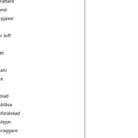
rättare
und
-pjäxor
r biff
et
mani
te
sblad
sblåsa
sförälskad
slejon
sraggare