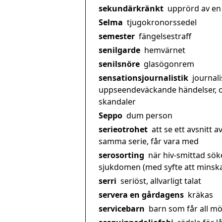
sekundärkränkt
upprörd av en
Selma
tjugokronorssedel
semester
fängelsestraff
senilgarde
hemvärnet
senilsnöre
glasögonrem
sensationsjournalistik
journali
uppseendeväckande händelser, 
skandaler
Seppo
dum person
serieotrohet
att se ett avsnitt a
samma serie, får vara med
serosorting
när hiv-smittad sök
sjukdomen (med syfte att minska 
serri
seriöst, allvarligt talat
servera en gårdagens
kräkas
servicebarn
barn som får all möj