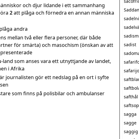
sacofri
 människor och djur lidande i ett sammanhang
Saddam
göra
2
att plåga och förnedra en annan människa
sadeln
sadelv
 plåga andra
sadism
ns mellan två eller flera personer, där både
artner för smärta) och masochism (önskan av att
sadist
representerade
sadom
 u-land som anses vara ett utnyttjande av landet,
safarif
en i Afrika
safarij
är journalisten gör ett nedslag på en ort i syfte
saftbl
tsen
saftbol
stare som finns på polisbilar och ambulanser
safthål
saftso
sagga
sagge
saggig