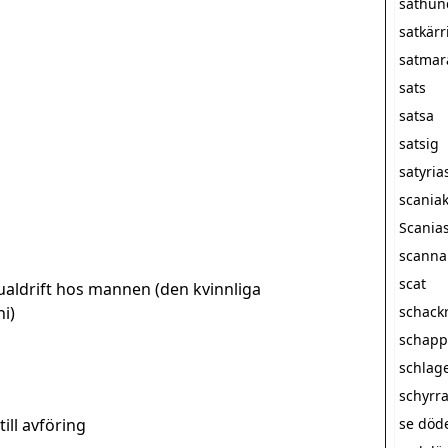
sathun
satkärr
satmar
sats
satsa
satsig
satyria
scania
Scanias
scanna
scat
ualdrift hos mannen (den kvinnliga
i)
schack
schapp
schlag
schyrr
till avföring
se döde