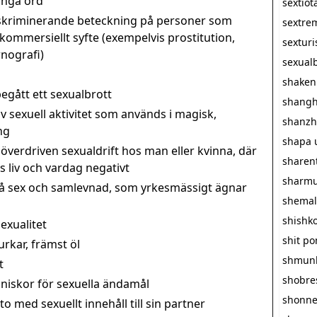
långa ord
sextiot
iskriminerande beteckning på personer som
sextre
i kommersiellt syfte (exempelvis prostitution,
sextur
nografi)
sexualb
shaken
egått ett sexualbrott
shangh
v sexuell aktivitet som används i magisk,
shanzh
ng
shapa 
överdriven sexualdrift hos man eller kvinna, där
sharen
 liv och vardag negativt
sharmu
å sex och samlevnad, som yrkesmässigt ägnar
shemal
shishk
exualitet
shit p
rkar, främst öl
shmun
t
shobre
iskor för sexuella ändamål
shonn
 med sexuellt innehåll till sin partner