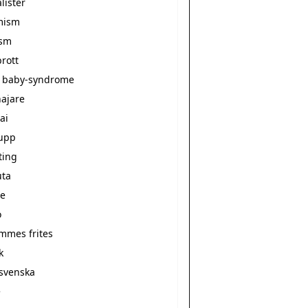
alister
mism
ism
rott
 baby-syndrome
ajare
ai
upp
ting
ta
e
o
ommes frites
k
svenska
e