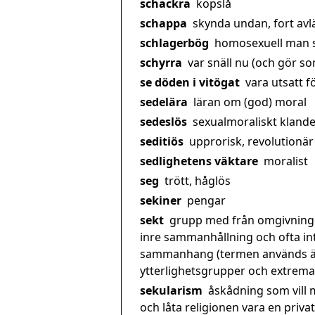
schackra
köpslå
schappa
skynda undan, fort avläg
schlagerbög
homosexuell man so
schyrra
var snäll nu (och gör som
se döden i vitögat
vara utsatt fö
sedelära
läran om (god) moral
sedeslös
sexualmoraliskt klande
seditiös
upprorisk, revolutionär
sedlighetens väktare
moralist
seg
trött, håglös
sekiner
pengar
sekt
grupp med från omgivningen
inre sammanhållning och ofta int
sammanhang (termen används äve
ytterlighetsgrupper och extrem
sekularism
åskådning som vill 
och låta religionen vara en priv