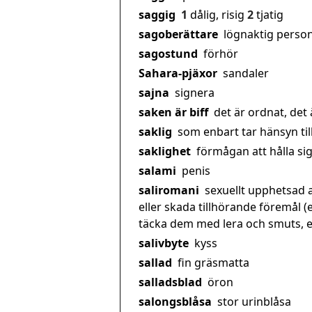
saggig
1
dålig, risig
2
tjatig
sagoberättare
lögnaktig perso
sagostund
förhör
Sahara-pjäxor
sandaler
sajna
signera
saken är biff
det är ordnat, det 
saklig
som enbart tar hänsyn till 
saklighet
förmågan att hålla sig 
salami
penis
saliromani
sexuellt upphetsad a
eller skada tillhörande föremål (
täcka dem med lera och smuts, ell
salivbyte
kyss
sallad
fin gräsmatta
salladsblad
öron
salongsblåsa
stor urinblåsa