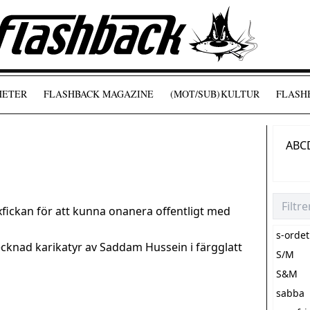
HETER
FLASHBACK MAGAZINE
(MOT/SUB)
KULTUR
FLASHB
A
B
C
yxfickan för att kunna onanera offentligt med
s-ordet
cknad karikatyr av Saddam Hussein i färgglatt
S/M
S&M
sabba