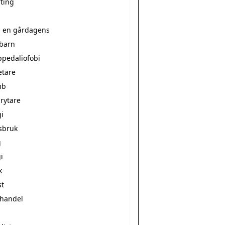
rting
a en gårdagens
ebarn
ppedaliofobi
etare
mb
rytare
i
sbruk
g
i
k
st
vhandel