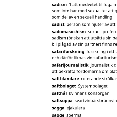
sadism
1
att medvetet tillfoga
som inte har med sexualitet att 
som del av en sexuell handling
sadist
person som njuter av att
sadomasochism
sexuell prefere
sadism (önskan att utsätta sin p
bli plågad av sin partner) finns 
safariforskning
forskning i ett
och därför liknas vid safariturism
safarijournalistik
journalistik d
att bekräfta fördomarna om pla
saftblandare
roterande strålka
saftbolaget
Systembolaget
safthål
kvinnans könsorgan
saftsoppa
svartvinbärsbrännvin
sagga
ejakulera
sagge
sperma