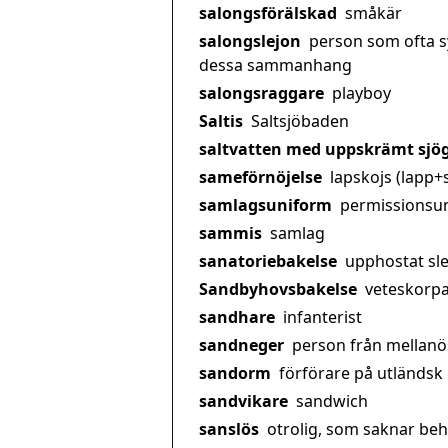
salongsförälskad
småkär
salongslejon
person som ofta sy
dessa sammanhang
salongsraggare
playboy
Saltis
Saltsjöbaden
saltvatten med uppskrämt sjö
sameförnöjelse
lapskojs (lapp+
samlagsuniform
permissionsu
sammis
samlag
sanatoriebakelse
upphostat sl
Sandbyhovsbakelse
veteskorp
sandhare
infanterist
sandneger
person från mellanö
sandorm
förförare på utländsk
sandvikare
sandwich
sanslös
otrolig, som saknar be