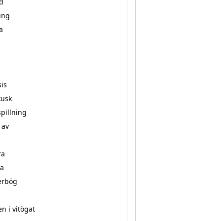
d
ing
a
sis
kusk
pillning
 av
ra
a
erbög
a
n i vitögat