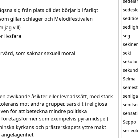
sedelä
sna sig från plats då det börjar bli farligt
sedesl
m gillar schlager och Melodifestivalen
seditiö
 jag vill)
sedlig
r livsfara
seg
sekine
rvärd, som saknar sexuell moral
sekt
sekula
sekunda
Selma
semest
 avvikande åsikter eller levnadssätt, med stark
senilg
olerans mot andra grupper, särskilt i religiösa
senils
n för att beteckna mindre politiska
sensati
a företagsformer som exempelvis pyramidspel)
Seppo
minska kyrkans och prästerskapets yttre makt
serieot
at angelägenhet