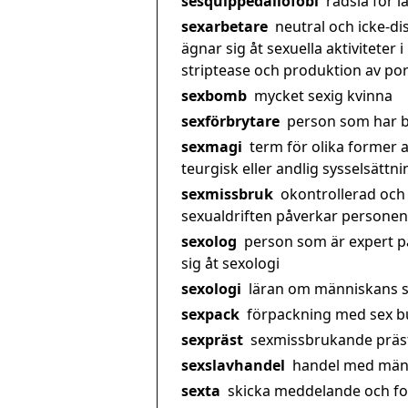
sesquippedaliofobi
rädsla för 
sexarbetare
neutral och icke-d
ägnar sig åt sexuella aktiviteter 
striptease och produktion av por
sexbomb
mycket sexig kvinna
sexförbrytare
person som har b
sexmagi
term för olika former a
teurgisk eller andlig sysselsättni
sexmissbruk
okontrollerad och 
sexualdriften påverkar personens
sexolog
person som är expert p
sig åt sexologi
sexologi
läran om människans s
sexpack
förpackning med sex bu
sexpräst
sexmissbrukande präs
sexslavhandel
handel med männ
sexta
skicka meddelande och foto