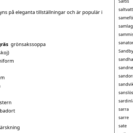
Saltis
saltva
ns på eleganta tillställningar och är populär i
samefö
samlag
sammi
sanato
gräs
grönsakssoppa
Sandby
skoj)
sandha
niform
sandne
sando
em
sandvi
a
sanslö
sardin
stern
sarra
 badort
sarre
sate
härskning