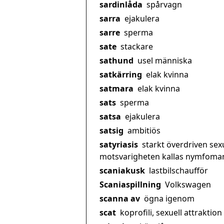
sardinlåda
spårvagn
sarra
ejakulera
sarre
sperma
sate
stackare
sathund
usel människa
satkärring
elak kvinna
satmara
elak kvinna
sats
sperma
satsa
ejakulera
satsig
ambitiös
satyriasis
starkt överdriven sex
motsvarigheten kallas nymfoman
scaniakusk
lastbilschaufför
Scaniaspillning
Volkswagen
scanna av
ögna igenom
scat
koprofili, sexuell attraktion 