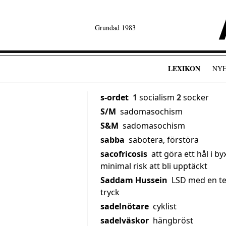
Grundad 1983
LEXIKON
NY
s-ordet
1
socialism
2
socker
S/M
sadomasochism
S&M
sadomasochism
sabba
sabotera, förstöra
sacofricosis
att göra ett hål i b
minimal risk att bli upptäckt
Saddam Hussein
LSD med en te
tryck
sadelnötare
cyklist
sadelväskor
hängbröst