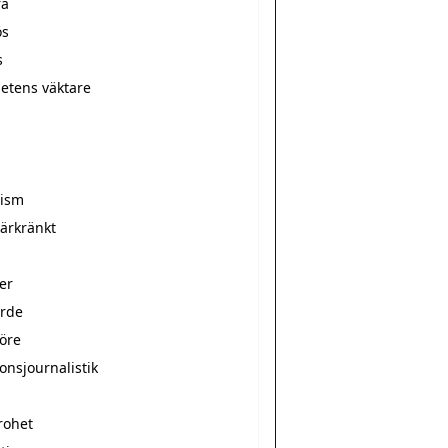
ra
ös
s
hetens väktare
r
rism
̈rkränkt
er
arde
nöre
onsjournalistik
rohet