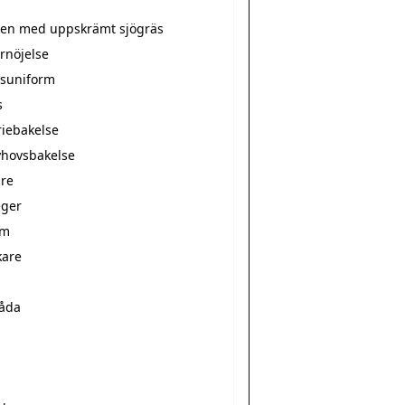
tten med uppskrämt sjögräs
rnöjelse
suniform
s
riebakelse
hovsbakelse
re
ger
rm
kare
s
låda