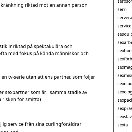
seroso
 kränkning riktad mot en annan person
serri
server
servic
sesqui
sexarb
stik inriktad på spektakulära och
sexbo
ofta med fokus på kända människor och
sexförb
sexmag
sexmis
v en tv-serie utan att ens partner, som följer
sexolo
er sexpartner som är i samma stadie av
sexolog
risken för smitta)
sexpac
sexprä
sexsla
lig service från sina curlingföräldrar
sexta