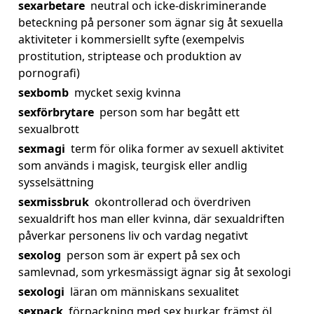
sexarbetare
neutral och icke-diskriminerande
beteckning på personer som ägnar sig åt sexuella
aktiviteter i kommersiellt syfte (exempelvis
prostitution, striptease och produktion av
pornografi)
sexbomb
mycket sexig kvinna
sexförbrytare
person som har begått ett
sexualbrott
sexmagi
term för olika former av sexuell aktivitet
som används i magisk, teurgisk eller andlig
sysselsättning
sexmissbruk
okontrollerad och överdriven
sexualdrift hos man eller kvinna, där sexualdriften
påverkar personens liv och vardag negativt
sexolog
person som är expert på sex och
samlevnad, som yrkesmässigt ägnar sig åt sexologi
sexologi
läran om människans sexualitet
sexpack
förpackning med sex burkar, främst öl