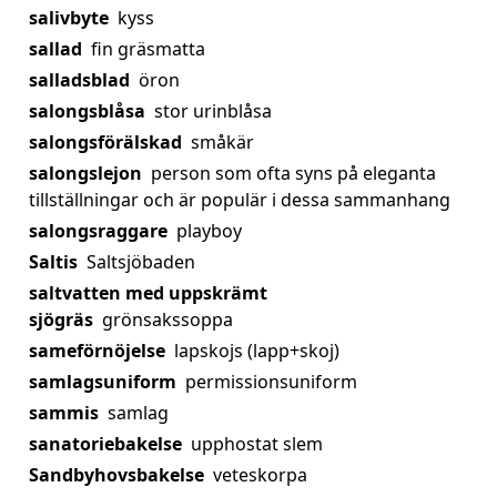
salivbyte
kyss
sallad
fin gräsmatta
salladsblad
öron
salongsblåsa
stor urinblåsa
salongsförälskad
småkär
salongslejon
person som ofta syns på eleganta
tillställningar och är populär i dessa sammanhang
salongsraggare
playboy
Saltis
Saltsjöbaden
saltvatten med uppskrämt
sjögräs
grönsakssoppa
sameförnöjelse
lapskojs (lapp+skoj)
samlagsuniform
permissionsuniform
sammis
samlag
sanatoriebakelse
upphostat slem
Sandbyhovsbakelse
veteskorpa