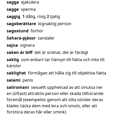
sagga
ejakulera
sagge
sperma
saggig
1
dålig, risig
2
tjatig
sagoberättare
lögnaktig person
sagostund
förhör
Sahara-pjäxor
sandaler
sajna
signera
saken är biff
det är ordnat, det är färdigt
saklig
som enbart tar hänsyn till fakta och inte till
känslor
saklighet
förmågan att hålla sig till objektiva fakta
salami
penis
saliromani
sexuellt upphetsad av att smutsa ner
en (oftast) attraktiv person eller skada tillhörande
föremål (exempelvis genom att slita sönder deras
kläder, täcka dem med lera och smuts, eller att
förstöra deras hår eller smink)