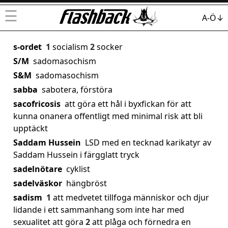
☰
A-Ö↓
s-ordet
1
socialism
2
socker
S/M
sadomasochism
S&M
sadomasochism
sabba
sabotera, förstöra
sacofricosis
att göra ett hål i byxfickan för att
kunna onanera offentligt med minimal risk att bli
upptäckt
Saddam Hussein
LSD med en tecknad karikatyr av
Saddam Hussein i färgglatt tryck
sadelnötare
cyklist
sadelväskor
hängbröst
sadism
1
att medvetet tillfoga människor och djur
lidande i ett sammanhang som inte har med
sexualitet att göra
2
att plåga och förnedra en