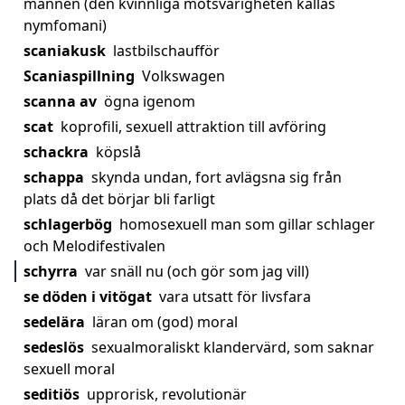
mannen (den kvinnliga motsvarigheten kallas
nymfomani)
scaniakusk
lastbilschaufför
Scaniaspillning
Volkswagen
scanna av
ögna igenom
scat
koprofili, sexuell attraktion till avföring
schackra
köpslå
schappa
skynda undan, fort avlägsna sig från
plats då det börjar bli farligt
schlagerbög
homosexuell man som gillar schlager
och Melodifestivalen
schyrra
var snäll nu (och gör som jag vill)
se döden i vitögat
vara utsatt för livsfara
sedelära
läran om (god) moral
sedeslös
sexualmoraliskt klandervärd, som saknar
sexuell moral
seditiös
upprorisk, revolutionär