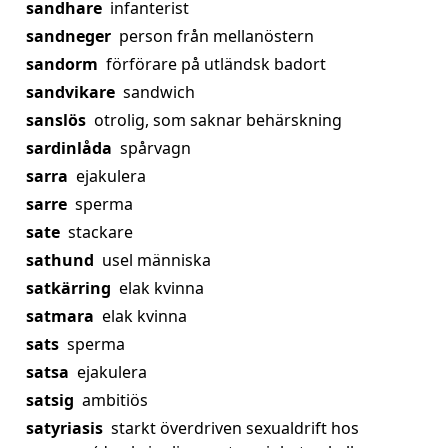
sandhare
infanterist
sandneger
person från mellanöstern
sandorm
förförare på utländsk badort
sandvikare
sandwich
sanslös
otrolig, som saknar behärskning
sardinlåda
spårvagn
sarra
ejakulera
sarre
sperma
sate
stackare
sathund
usel människa
satkärring
elak kvinna
satmara
elak kvinna
sats
sperma
satsa
ejakulera
satsig
ambitiös
satyriasis
starkt överdriven sexualdrift hos