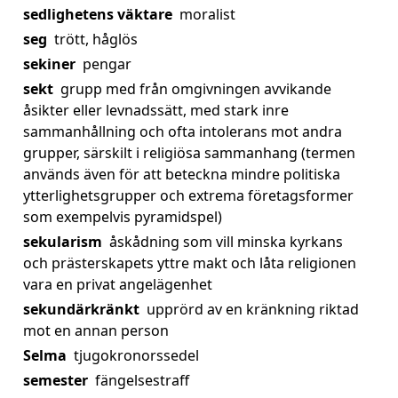
sedlighetens väktare
moralist
seg
trött, håglös
sekiner
pengar
sekt
grupp med från omgivningen avvikande
åsikter eller levnadssätt, med stark inre
sammanhållning och ofta intolerans mot andra
grupper, särskilt i religiösa sammanhang (termen
används även för att beteckna mindre politiska
ytterlighetsgrupper och extrema företagsformer
som exempelvis pyramidspel)
sekularism
åskådning som vill minska kyrkans
och prästerskapets yttre makt och låta religionen
vara en privat angelägenhet
sekundärkränkt
upprörd av en kränkning riktad
mot en annan person
Selma
tjugokronorssedel
semester
fängelsestraff