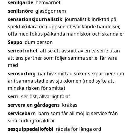
senilgarde
hemvärnet
senilsnöre
glasögonrem
sensationsjournalistik
journalistik inriktad på
spektakulära och uppseendeväckande händelser,
ofta med fokus på kända människor och skandaler
Seppo
dum person
serieotrohet
att se ett avsnitt av en tv-serie utan
att ens partner, som följer samma serie, får vara
med
serosorting
när hiv-smittad söker sexpartner som
är i samma stadie av sjukdomen (med syfte att
minska risken för smitta)
serri
seriöst, allvarligt talat
servera en gårdagens
kräkas
servicebarn
barn som får all möjlig service från
sina curlingföräldrar
sesquippedaliofobi
rädsla för långa ord