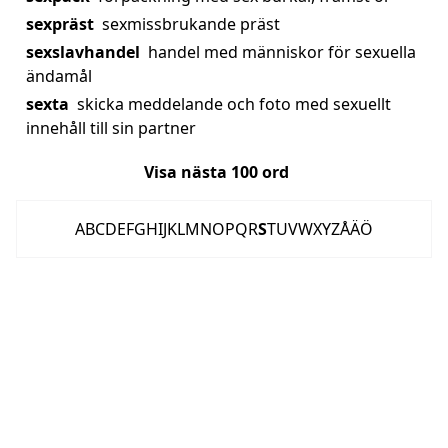
sexpräst
sexmissbrukande präst
sexslavhandel
handel med människor för sexuella
ändamål
sexta
skicka meddelande och foto med sexuellt
innehåll till sin partner
Visa nästa
100
ord
A
B
C
D
E
F
G
H
I
J
K
L
M
N
O
P
Q
R
S
T
U
V
W
X
Y
Z
Å
Ä
Ö