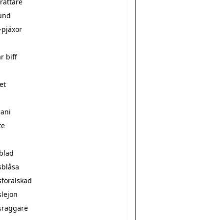
rättare
und
-pjäxor
r biff
et
mani
te
sblad
sblåsa
sförälskad
slejon
sraggare