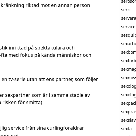
seroso
 kränkning riktad mot en annan person
serri
server
servic
sesqui
sexarb
stik inriktad på spektakulära och
sexbo
ofta med fokus på kända människor och
sexförb
sexmag
sexmis
v en tv-serie utan att ens partner, som följer
sexolo
er sexpartner som är i samma stadie av
sexolog
risken för smitta)
sexpac
sexprä
sexsla
lig service från sina curlingföräldrar
sexta