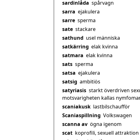
sardinlåda
spårvagn
sarra
ejakulera
sarre
sperma
sate
stackare
sathund
usel människa
satkärring
elak kvinna
satmara
elak kvinna
sats
sperma
satsa
ejakulera
satsig
ambitiös
satyriasis
starkt överdriven sex
motsvarigheten kallas nymfoman
scaniakusk
lastbilschaufför
Scaniaspillning
Volkswagen
scanna av
ögna igenom
scat
koprofili, sexuell attraktion 