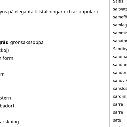
Saltis
saltva
ns på eleganta tillställningar och är populär i
samefö
samlag
sammi
sanato
gräs
grönsakssoppa
Sandby
skoj)
sandha
niform
sandne
sando
em
sandvi
a
sanslö
sardin
stern
sarra
 badort
sarre
sate
härskning