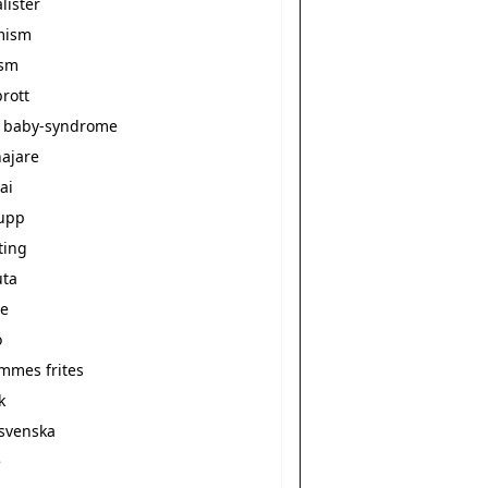
alister
mism
ism
rott
 baby-syndrome
ajare
ai
upp
ting
ta
e
o
ommes frites
k
svenska
e