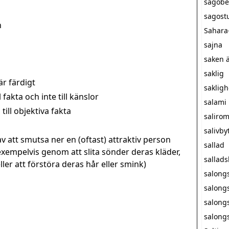
sagobe
sagost
n
Sahara
sajna
saken ä
saklig
är färdigt
sakligh
fakta och inte till känslor
salami
till objektiva fakta
saliro
salivby
v att smutsa ner en (oftast) attraktiv person
sallad
exempelvis genom att slita sönder deras kläder,
sallad
er att förstöra deras hår eller smink)
salong
salong
salong
salong