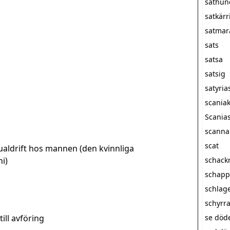
sathun
satkärr
satmar
sats
satsa
satsig
satyria
scania
Scanias
scanna
scat
ualdrift hos mannen (den kvinnliga
i)
schack
schapp
schlag
schyrr
till avföring
se döde