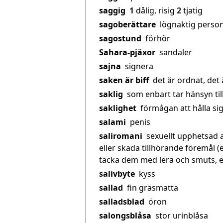
saggig
1
dålig, risig
2
tjatig
sagoberättare
lögnaktig perso
sagostund
förhör
Sahara-pjäxor
sandaler
sajna
signera
saken är biff
det är ordnat, det 
saklig
som enbart tar hänsyn till 
saklighet
förmågan att hålla sig 
salami
penis
saliromani
sexuellt upphetsad a
eller skada tillhörande föremål (
täcka dem med lera och smuts, ell
salivbyte
kyss
sallad
fin gräsmatta
salladsblad
öron
salongsblåsa
stor urinblåsa