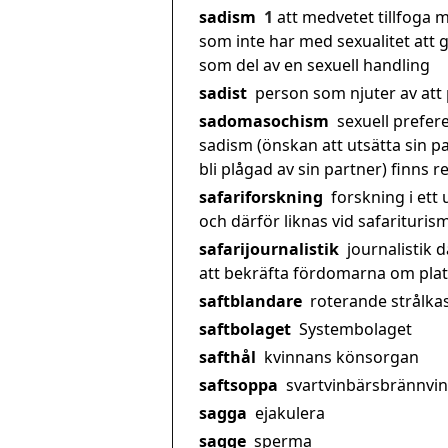
sadism
1
att medvetet tillfoga
som inte har med sexualitet att 
som del av en sexuell handling
sadist
person som njuter av att
sadomasochism
sexuell prefere
sadism (önskan att utsätta sin p
bli plågad av sin partner) finns 
safariforskning
forskning i ett
och därför liknas vid safariturism
safarijournalistik
journalistik d
att bekräfta fördomarna om pla
saftblandare
roterande strålka
saftbolaget
Systembolaget
safthål
kvinnans könsorgan
saftsoppa
svartvinbärsbrännvin
sagga
ejakulera
sagge
sperma