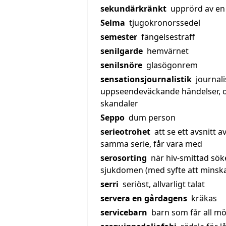
sekundärkränkt
upprörd av en
Selma
tjugokronorssedel
semester
fängelsestraff
senilgarde
hemvärnet
senilsnöre
glasögonrem
sensationsjournalistik
journali
uppseendeväckande händelser, 
skandaler
Seppo
dum person
serieotrohet
att se ett avsnitt a
samma serie, får vara med
serosorting
när hiv-smittad sök
sjukdomen (med syfte att minska 
serri
seriöst, allvarligt talat
servera en gårdagens
kräkas
servicebarn
barn som får all möj