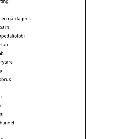
rting
a en gårdagens
ebarn
ppedaliofobi
etare
mb
rytare
i
sbruk
g
i
k
st
vhandel