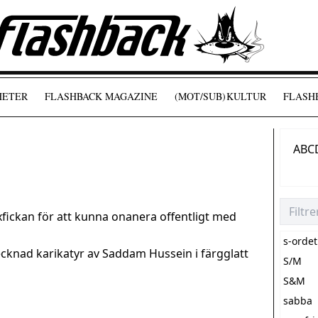
HETER
FLASHBACK MAGAZINE
(MOT/SUB)
KULTUR
FLASHB
A
B
C
yxfickan för att kunna onanera offentligt med
s-ordet
cknad karikatyr av Saddam Hussein i färgglatt
S/M
S&M
sabba