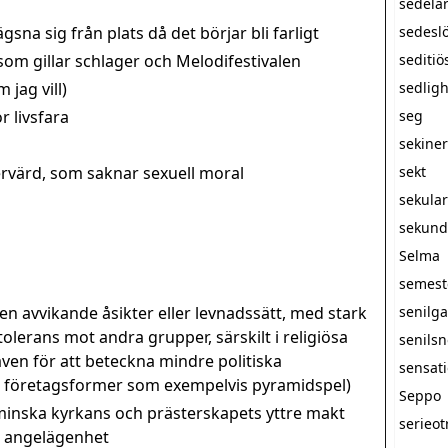
sedelä
sna sig från plats då det börjar bli farligt
sedesl
m gillar schlager och Melodifestivalen
seditiö
 jag vill)
sedlig
r livsfara
seg
sekine
rvärd, som saknar sexuell moral
sekt
sekula
sekunda
Selma
semest
 avvikande åsikter eller levnadssätt, med stark
senilg
olerans mot andra grupper, särskilt i religiösa
senils
n för att beteckna mindre politiska
sensati
a företagsformer som exempelvis pyramidspel)
Seppo
minska kyrkans och prästerskapets yttre makt
serieot
at angelägenhet