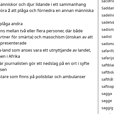
sacofri
 människor och djur lidande i ett sammanhang
Saddam
göra
2
att plåga och förnedra en annan människa
sadeln
sadelv
 plåga andra
sadism
ns mellan två eller flera personer, där både
artner för smärta) och masochism (önskan av att
sadist
representerade
sadom
 u-land som anses vara ett utnyttjande av landet,
safarif
en i Afrika
safarij
är journalisten gör ett nedslag på en ort i syfte
saftbl
tsen
saftbol
stare som finns på polisbilar och ambulanser
safthål
saftso
sagga
sagge
saggig