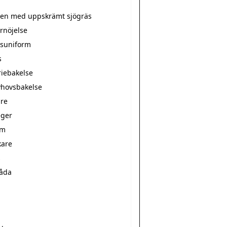
tten med uppskrämt sjögräs
rnöjelse
suniform
s
riebakelse
hovsbakelse
re
ger
rm
kare
s
låda