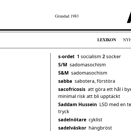
Grundad 1983
LEXIKON
NY
s-ordet
1
socialism
2
socker
S/M
sadomasochism
S&M
sadomasochism
sabba
sabotera, förstöra
sacofricosis
att göra ett hål i b
minimal risk att bli upptäckt
Saddam Hussein
LSD med en te
tryck
sadelnötare
cyklist
sadelväskor
hängbröst