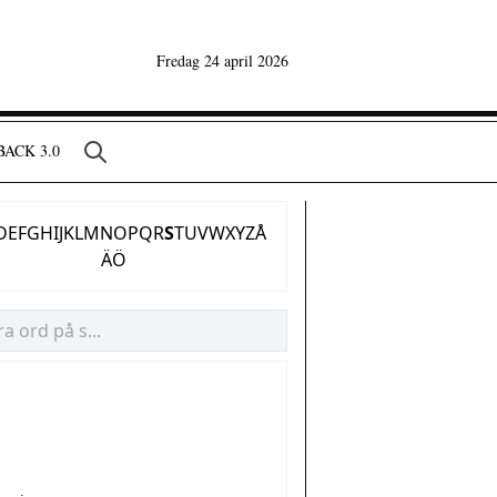
Fredag 24 april 2026
ACK 3.0
D
E
F
G
H
I
J
K
L
M
N
O
P
Q
R
S
T
U
V
W
X
Y
Z
Å
Ä
Ö