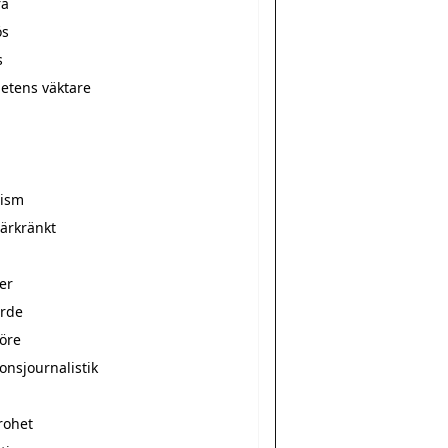
ra
ös
s
hetens väktare
r
rism
̈rkränkt
er
arde
nöre
onsjournalistik
rohet