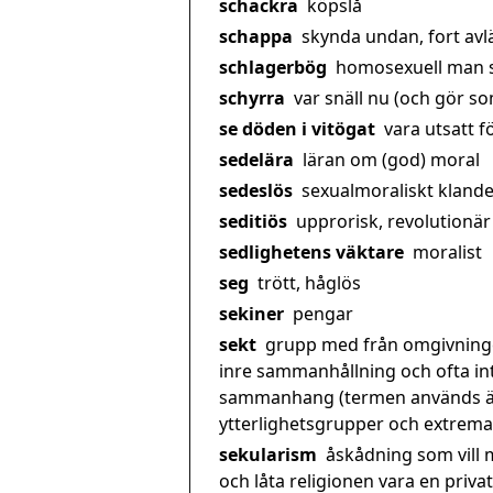
schackra
köpslå
schappa
skynda undan, fort avläg
schlagerbög
homosexuell man so
schyrra
var snäll nu (och gör som
se döden i vitögat
vara utsatt fö
sedelära
läran om (god) moral
sedeslös
sexualmoraliskt klande
seditiös
upprorisk, revolutionär
sedlighetens väktare
moralist
seg
trött, håglös
sekiner
pengar
sekt
grupp med från omgivningen
inre sammanhållning och ofta int
sammanhang (termen används äve
ytterlighetsgrupper och extrem
sekularism
åskådning som vill 
och låta religionen vara en priv