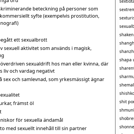
långa ord
sextiot
iskriminerande beteckning på personer som
sextre
i kommersiellt syfte (exempelvis prostitution,
sextur
nografi)
sexualb
shaken
egått ett sexualbrott
shangh
v sexuell aktivitet som används i magisk,
shanzh
ng
shapa 
överdriven sexualdrift hos man eller kvinna, där
sharen
 liv och vardag negativt
sharmu
å sex och samlevnad, som yrkesmässigt ägnar
shemal
shishk
exualitet
shit p
rkar, främst öl
shmun
t
shobre
iskor för sexuella ändamål
shonn
 med sexuellt innehåll till sin partner