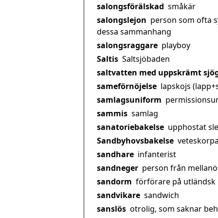
salongsförälskad
småkär
salongslejon
person som ofta sy
dessa sammanhang
salongsraggare
playboy
Saltis
Saltsjöbaden
saltvatten med uppskrämt sjö
sameförnöjelse
lapskojs (lapp+
samlagsuniform
permissionsu
sammis
samlag
sanatoriebakelse
upphostat sl
Sandbyhovsbakelse
veteskorp
sandhare
infanterist
sandneger
person från mellanö
sandorm
förförare på utländsk
sandvikare
sandwich
sanslös
otrolig, som saknar be