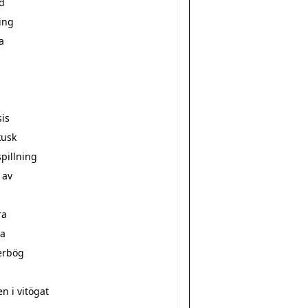
d
ing
a
sis
kusk
pillning
 av
ra
a
erbög
a
n i vitögat