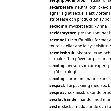
sesquippedaliofobi
rädsla för 
sexarbetare
neutral och icke-d
ägnar sig åt sexuella aktiviteter 
striptease och produktion av por
sexbomb
mycket sexig kvinna
sexförbrytare
person som har b
sexmagi
term för olika former a
teurgisk eller andlig sysselsättni
sexmissbruk
okontrollerad och 
sexualdriften påverkar personens
sexolog
person som är expert p
sig åt sexologi
sexologi
läran om människans s
sexpack
förpackning med sex bu
sexpräst
sexmissbrukande präs
sexslavhandel
handel med männ
sexta
skicka meddelande och foto