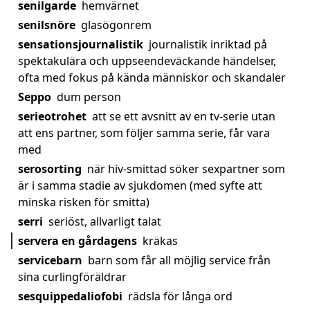
senilgarde
hemvärnet
senilsnöre
glasögonrem
sensationsjournalistik
journalistik inriktad på
spektakulära och uppseendeväckande händelser,
ofta med fokus på kända människor och skandaler
Seppo
dum person
serieotrohet
att se ett avsnitt av en tv-serie utan
att ens partner, som följer samma serie, får vara
med
serosorting
när hiv-smittad söker sexpartner som
är i samma stadie av sjukdomen (med syfte att
minska risken för smitta)
serri
seriöst, allvarligt talat
servera en gårdagens
kräkas
servicebarn
barn som får all möjlig service från
sina curlingföräldrar
sesquippedaliofobi
rädsla för långa ord