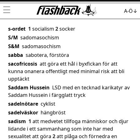
☰
A-Ö↓
s-ordet
1
socialism
2
socker
S/M
sadomasochism
S&M
sadomasochism
sabba
sabotera, förstöra
sacofricosis
att göra ett hål i byxfickan för att
kunna onanera offentligt med minimal risk att bli
upptäckt
Saddam Hussein
LSD med en tecknad karikatyr av
Saddam Hussein i färgglatt tryck
sadelnötare
cyklist
sadelväskor
hängbröst
sadism
1
att medvetet tillfoga människor och djur
lidande i ett sammanhang som inte har med
sexualitet att göra
2
att plåga och förnedra en