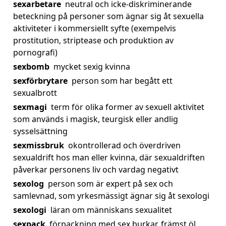
sexarbetare
neutral och icke-diskriminerande
beteckning på personer som ägnar sig åt sexuella
aktiviteter i kommersiellt syfte (exempelvis
prostitution, striptease och produktion av
pornografi)
sexbomb
mycket sexig kvinna
sexförbrytare
person som har begått ett
sexualbrott
sexmagi
term för olika former av sexuell aktivitet
som används i magisk, teurgisk eller andlig
sysselsättning
sexmissbruk
okontrollerad och överdriven
sexualdrift hos man eller kvinna, där sexualdriften
påverkar personens liv och vardag negativt
sexolog
person som är expert på sex och
samlevnad, som yrkesmässigt ägnar sig åt sexologi
sexologi
läran om människans sexualitet
sexpack
förpackning med sex burkar, främst öl