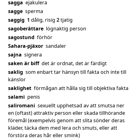
sagga
ejakulera
sagge
sperma
saggig
1
dålig, risig
2
tjatig
sagoberättare
lögnaktig person
sagostund
förhör
Sahara-pjäxor
sandaler
sajna
signera
saken är biff
det är ordnat, det är färdigt
saklig
som enbart tar hänsyn till fakta och inte till
känslor
saklighet
förmågan att hålla sig till objektiva fakta
salami
penis
saliromani
sexuellt upphetsad av att smutsa ner
en (oftast) attraktiv person eller skada tillhörande
föremål (exempelvis genom att slita sönder deras
kläder, täcka dem med lera och smuts, eller att
förstöra deras hår eller smink)