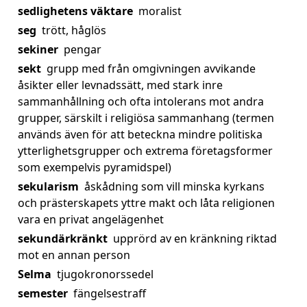
sedlighetens väktare
moralist
seg
trött, håglös
sekiner
pengar
sekt
grupp med från omgivningen avvikande
åsikter eller levnadssätt, med stark inre
sammanhållning och ofta intolerans mot andra
grupper, särskilt i religiösa sammanhang (termen
används även för att beteckna mindre politiska
ytterlighetsgrupper och extrema företagsformer
som exempelvis pyramidspel)
sekularism
åskådning som vill minska kyrkans
och prästerskapets yttre makt och låta religionen
vara en privat angelägenhet
sekundärkränkt
upprörd av en kränkning riktad
mot en annan person
Selma
tjugokronorssedel
semester
fängelsestraff