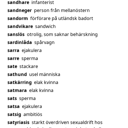
sandhare
infanterist
sandneger
person från mellanöstern
sandorm
förförare på utländsk badort
sandvikare
sandwich
sanslös
otrolig, som saknar behärskning
sardinlåda
spårvagn
sarra
ejakulera
sarre
sperma
sate
stackare
sathund
usel människa
satkärring
elak kvinna
satmara
elak kvinna
sats
sperma
satsa
ejakulera
satsig
ambitiös
satyriasis
starkt överdriven sexualdrift hos