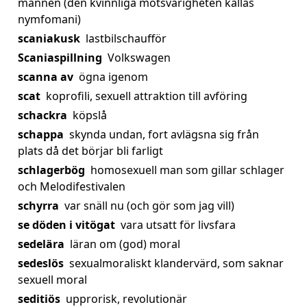
mannen (den kvinnliga motsvarigheten kallas
nymfomani)
scaniakusk
lastbilschaufför
Scaniaspillning
Volkswagen
scanna av
ögna igenom
scat
koprofili, sexuell attraktion till avföring
schackra
köpslå
schappa
skynda undan, fort avlägsna sig från
plats då det börjar bli farligt
schlagerbög
homosexuell man som gillar schlager
och Melodifestivalen
schyrra
var snäll nu (och gör som jag vill)
se döden i vitögat
vara utsatt för livsfara
sedelära
läran om (god) moral
sedeslös
sexualmoraliskt klandervärd, som saknar
sexuell moral
seditiös
upprorisk, revolutionär