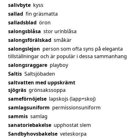
salivbyte
kyss
sallad
fin gräsmatta
salladsblad
öron
salongsblåsa
stor urinblåsa
salongsförälskad
småkär
salongslejon
person som ofta syns på eleganta
tillställningar och är populär i dessa sammanhang
salongsraggare
playboy
Saltis
Saltsjöbaden
saltvatten med uppskrämt
sjögräs
grönsakssoppa
sameförnöjelse
lapskojs (lapp+skoj)
samlagsuniform
permissionsuniform
sammis
samlag
sanatoriebakelse
upphostat slem
Sandbyhovsbakelse
veteskorpa