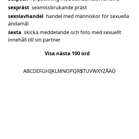
sexpräst
sexmissbrukande präst
sexslavhandel
handel med människor för sexuella
ändamål
sexta
skicka meddelande och foto med sexuellt
innehåll till sin partner
Visa nästa
100
ord
A
B
C
D
E
F
G
H
I
J
K
L
M
N
O
P
Q
R
S
T
U
V
W
X
Y
Z
Å
Ä
Ö