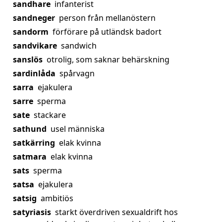
sandhare
infanterist
sandneger
person från mellanöstern
sandorm
förförare på utländsk badort
sandvikare
sandwich
sanslös
otrolig, som saknar behärskning
sardinlåda
spårvagn
sarra
ejakulera
sarre
sperma
sate
stackare
sathund
usel människa
satkärring
elak kvinna
satmara
elak kvinna
sats
sperma
satsa
ejakulera
satsig
ambitiös
satyriasis
starkt överdriven sexualdrift hos