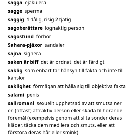
sagga
ejakulera
sagge
sperma
saggig
1
dålig, risig
2
tjatig
sagoberättare
lögnaktig person
sagostund
förhör
Sahara-pjäxor
sandaler
sajna
signera
saken är biff
det är ordnat, det är färdigt
saklig
som enbart tar hänsyn till fakta och inte till
känslor
saklighet
förmågan att hålla sig till objektiva fakta
salami
penis
saliromani
sexuellt upphetsad av att smutsa ner
en (oftast) attraktiv person eller skada tillhörande
föremål (exempelvis genom att slita sönder deras
kläder, täcka dem med lera och smuts, eller att
förstöra deras hår eller smink)