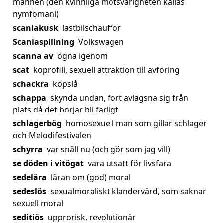
mannen (den kvinnliga motsvarigheten kallas
nymfomani)
scaniakusk
lastbilschaufför
Scaniaspillning
Volkswagen
scanna av
ögna igenom
scat
koprofili, sexuell attraktion till avföring
schackra
köpslå
schappa
skynda undan, fort avlägsna sig från
plats då det börjar bli farligt
schlagerbög
homosexuell man som gillar schlager
och Melodifestivalen
schyrra
var snäll nu (och gör som jag vill)
se döden i vitögat
vara utsatt för livsfara
sedelära
läran om (god) moral
sedeslös
sexualmoraliskt klandervärd, som saknar
sexuell moral
seditiös
upprorisk, revolutionär