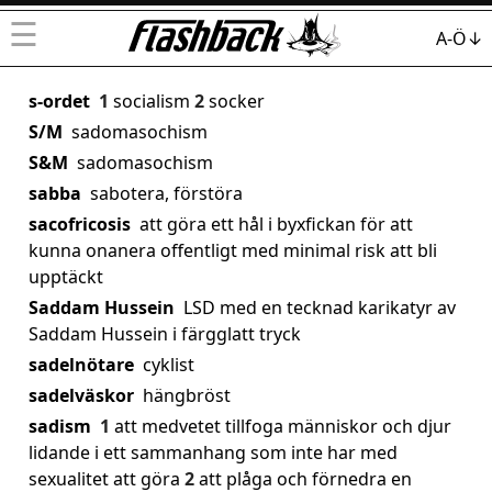
☰
A-Ö↓
s-ordet
1
socialism
2
socker
S/M
sadomasochism
S&M
sadomasochism
sabba
sabotera, förstöra
sacofricosis
att göra ett hål i byxfickan för att
kunna onanera offentligt med minimal risk att bli
upptäckt
Saddam Hussein
LSD med en tecknad karikatyr av
Saddam Hussein i färgglatt tryck
sadelnötare
cyklist
sadelväskor
hängbröst
sadism
1
att medvetet tillfoga människor och djur
lidande i ett sammanhang som inte har med
sexualitet att göra
2
att plåga och förnedra en