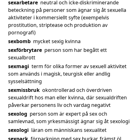
sexarbetare
neutral och icke-diskriminerande
beteckning på personer som ägnar sig åt sexuella
aktiviteter i kommersiellt syfte (exempelvis
prostitution, striptease och produktion av
pornografi)
sexbomb
mycket sexig kvinna
sexförbrytare
person som har begått ett
sexualbrott
sexmagi
term för olika former av sexuell aktivitet
som används i magisk, teurgisk eller andlig
sysselsättning
sexmissbruk
okontrollerad och överdriven
sexualdrift hos man eller kvinna, där sexualdriften
påverkar personens liv och vardag negativt
sexolog
person som är expert på sex och
samlevnad, som yrkesmässigt ägnar sig åt sexologi
sexologi
läran om människans sexualitet
sexpack
förpackning med sex burkar, främst öl