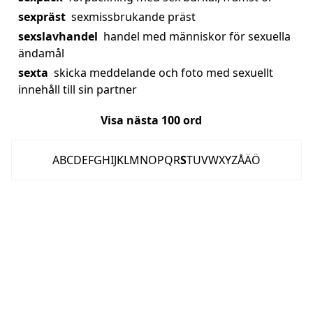
sexpräst
sexmissbrukande präst
sexslavhandel
handel med människor för sexuella
ändamål
sexta
skicka meddelande och foto med sexuellt
innehåll till sin partner
Visa nästa
100
ord
A
B
C
D
E
F
G
H
I
J
K
L
M
N
O
P
Q
R
S
T
U
V
W
X
Y
Z
Å
Ä
Ö