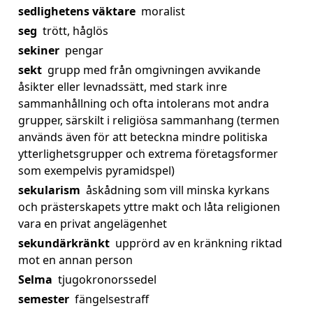
sedlighetens väktare
moralist
seg
trött, håglös
sekiner
pengar
sekt
grupp med från omgivningen avvikande
åsikter eller levnadssätt, med stark inre
sammanhållning och ofta intolerans mot andra
grupper, särskilt i religiösa sammanhang (termen
används även för att beteckna mindre politiska
ytterlighetsgrupper och extrema företagsformer
som exempelvis pyramidspel)
sekularism
åskådning som vill minska kyrkans
och prästerskapets yttre makt och låta religionen
vara en privat angelägenhet
sekundärkränkt
upprörd av en kränkning riktad
mot en annan person
Selma
tjugokronorssedel
semester
fängelsestraff