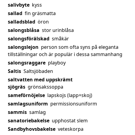
salivbyte
kyss
sallad
fin gräsmatta
salladsblad
öron
salongsblåsa
stor urinblåsa
salongsförälskad
småkär
salongslejon
person som ofta syns på eleganta
tillställningar och är populär i dessa sammanhang
salongsraggare
playboy
Saltis
Saltsjöbaden
saltvatten med uppskrämt
sjögräs
grönsakssoppa
sameförnöjelse
lapskojs (lapp+skoj)
samlagsuniform
permissionsuniform
sammis
samlag
sanatoriebakelse
upphostat slem
Sandbyhovsbakelse
veteskorpa