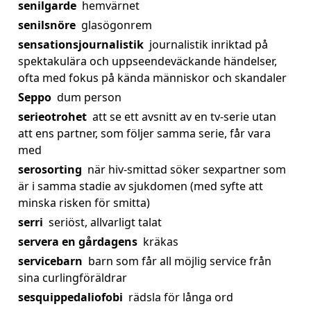
senilgarde
hemvärnet
senilsnöre
glasögonrem
sensationsjournalistik
journalistik inriktad på
spektakulära och uppseendeväckande händelser,
ofta med fokus på kända människor och skandaler
Seppo
dum person
serieotrohet
att se ett avsnitt av en tv-serie utan
att ens partner, som följer samma serie, får vara
med
serosorting
när hiv-smittad söker sexpartner som
är i samma stadie av sjukdomen (med syfte att
minska risken för smitta)
serri
seriöst, allvarligt talat
servera en gårdagens
kräkas
servicebarn
barn som får all möjlig service från
sina curlingföräldrar
sesquippedaliofobi
rädsla för långa ord