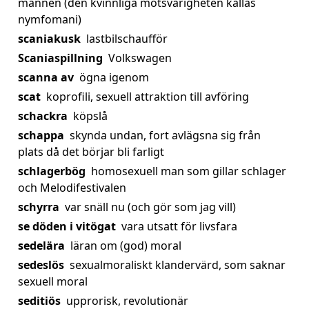
mannen (den kvinnliga motsvarigheten kallas
nymfomani)
scaniakusk
lastbilschaufför
Scaniaspillning
Volkswagen
scanna av
ögna igenom
scat
koprofili, sexuell attraktion till avföring
schackra
köpslå
schappa
skynda undan, fort avlägsna sig från
plats då det börjar bli farligt
schlagerbög
homosexuell man som gillar schlager
och Melodifestivalen
schyrra
var snäll nu (och gör som jag vill)
se döden i vitögat
vara utsatt för livsfara
sedelära
läran om (god) moral
sedeslös
sexualmoraliskt klandervärd, som saknar
sexuell moral
seditiös
upprorisk, revolutionär