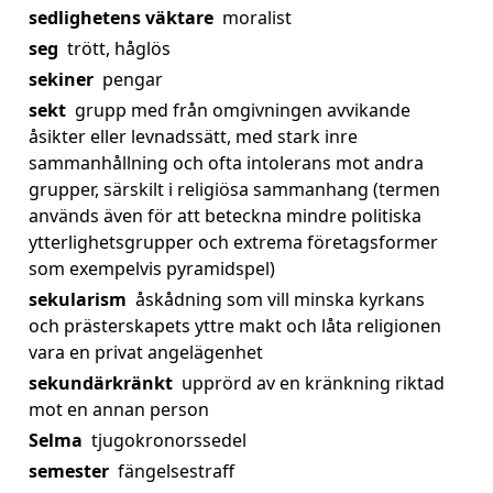
sedlighetens väktare
moralist
seg
trött, håglös
sekiner
pengar
sekt
grupp med från omgivningen avvikande
åsikter eller levnadssätt, med stark inre
sammanhållning och ofta intolerans mot andra
grupper, särskilt i religiösa sammanhang (termen
används även för att beteckna mindre politiska
ytterlighetsgrupper och extrema företagsformer
som exempelvis pyramidspel)
sekularism
åskådning som vill minska kyrkans
och prästerskapets yttre makt och låta religionen
vara en privat angelägenhet
sekundärkränkt
upprörd av en kränkning riktad
mot en annan person
Selma
tjugokronorssedel
semester
fängelsestraff