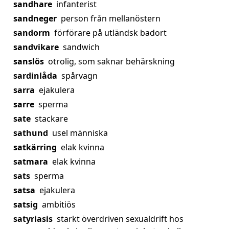
sandhare
infanterist
sandneger
person från mellanöstern
sandorm
förförare på utländsk badort
sandvikare
sandwich
sanslös
otrolig, som saknar behärskning
sardinlåda
spårvagn
sarra
ejakulera
sarre
sperma
sate
stackare
sathund
usel människa
satkärring
elak kvinna
satmara
elak kvinna
sats
sperma
satsa
ejakulera
satsig
ambitiös
satyriasis
starkt överdriven sexualdrift hos