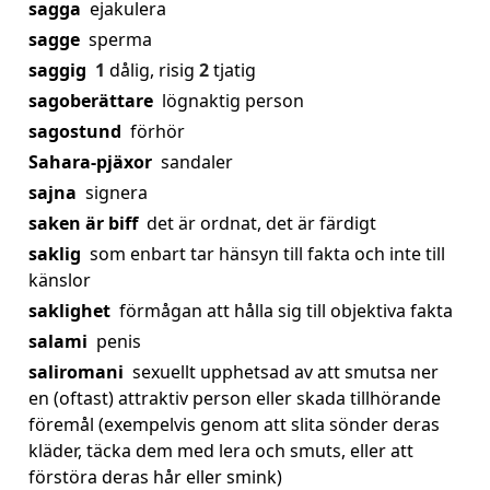
sagga
ejakulera
sagge
sperma
saggig
1
dålig, risig
2
tjatig
sagoberättare
lögnaktig person
sagostund
förhör
Sahara-pjäxor
sandaler
sajna
signera
saken är biff
det är ordnat, det är färdigt
saklig
som enbart tar hänsyn till fakta och inte till
känslor
saklighet
förmågan att hålla sig till objektiva fakta
salami
penis
saliromani
sexuellt upphetsad av att smutsa ner
en (oftast) attraktiv person eller skada tillhörande
föremål (exempelvis genom att slita sönder deras
kläder, täcka dem med lera och smuts, eller att
förstöra deras hår eller smink)