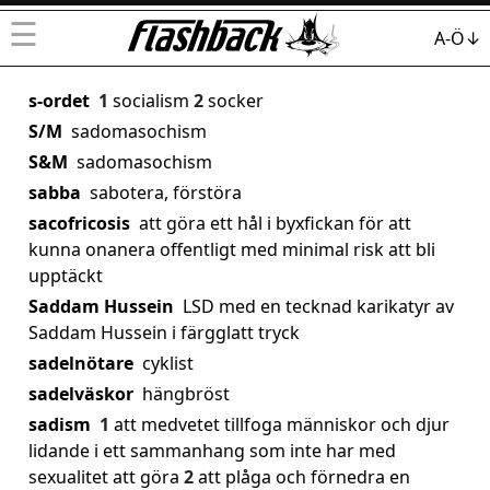
☰
A-Ö↓
s-ordet
1
socialism
2
socker
S/M
sadomasochism
S&M
sadomasochism
sabba
sabotera, förstöra
sacofricosis
att göra ett hål i byxfickan för att
kunna onanera offentligt med minimal risk att bli
upptäckt
Saddam Hussein
LSD med en tecknad karikatyr av
Saddam Hussein i färgglatt tryck
sadelnötare
cyklist
sadelväskor
hängbröst
sadism
1
att medvetet tillfoga människor och djur
lidande i ett sammanhang som inte har med
sexualitet att göra
2
att plåga och förnedra en