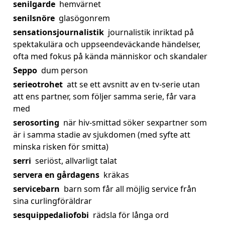
senilgarde
hemvärnet
senilsnöre
glasögonrem
sensationsjournalistik
journalistik inriktad på
spektakulära och uppseendeväckande händelser,
ofta med fokus på kända människor och skandaler
Seppo
dum person
serieotrohet
att se ett avsnitt av en tv-serie utan
att ens partner, som följer samma serie, får vara
med
serosorting
när hiv-smittad söker sexpartner som
är i samma stadie av sjukdomen (med syfte att
minska risken för smitta)
serri
seriöst, allvarligt talat
servera en gårdagens
kräkas
servicebarn
barn som får all möjlig service från
sina curlingföräldrar
sesquippedaliofobi
rädsla för långa ord