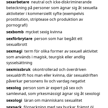
sexarbetare
neutral och icke-diskriminerande
beteckning på personer som ägnar sig åt sexuella
aktiviteter i kommersiellt syfte (exempelvis
prostitution, striptease och produktion av
pornografi)
sexbomb
mycket sexig kvinna
sexförbrytare
person som har begått ett
sexualbrott
sexmagi
term för olika former av sexuell aktivitet
som används i magisk, teurgisk eller andlig
sysselsättning
sexmissbruk
okontrollerad och överdriven
sexualdrift hos man eller kvinna, där sexualdriften
påverkar personens liv och vardag negativt
sexolog
person som är expert på sex och
samlevnad, som yrkesmässigt ägnar sig åt sexologi
sexologi
läran om människans sexualitet
sexpack
förpackning med sex burkar, främst öl