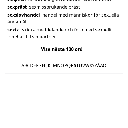
sexpräst
sexmissbrukande präst
sexslavhandel
handel med människor för sexuella
ändamål
sexta
skicka meddelande och foto med sexuellt
innehåll till sin partner
Visa nästa
100
ord
A
B
C
D
E
F
G
H
I
J
K
L
M
N
O
P
Q
R
S
T
U
V
W
X
Y
Z
Å
Ä
Ö