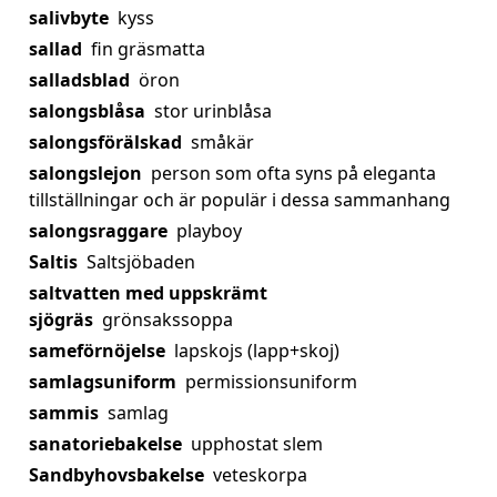
salivbyte
kyss
sallad
fin gräsmatta
salladsblad
öron
salongsblåsa
stor urinblåsa
salongsförälskad
småkär
salongslejon
person som ofta syns på eleganta
tillställningar och är populär i dessa sammanhang
salongsraggare
playboy
Saltis
Saltsjöbaden
saltvatten med uppskrämt
sjögräs
grönsakssoppa
sameförnöjelse
lapskojs (lapp+skoj)
samlagsuniform
permissionsuniform
sammis
samlag
sanatoriebakelse
upphostat slem
Sandbyhovsbakelse
veteskorpa