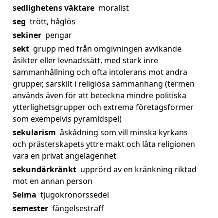
sedlighetens väktare
moralist
seg
trött, håglös
sekiner
pengar
sekt
grupp med från omgivningen avvikande
åsikter eller levnadssätt, med stark inre
sammanhållning och ofta intolerans mot andra
grupper, särskilt i religiösa sammanhang (termen
används även för att beteckna mindre politiska
ytterlighetsgrupper och extrema företagsformer
som exempelvis pyramidspel)
sekularism
åskådning som vill minska kyrkans
och prästerskapets yttre makt och låta religionen
vara en privat angelägenhet
sekundärkränkt
upprörd av en kränkning riktad
mot en annan person
Selma
tjugokronorssedel
semester
fängelsestraff