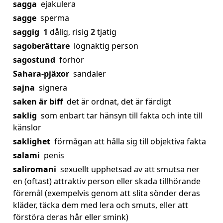
sagga
ejakulera
sagge
sperma
saggig
1
dålig, risig
2
tjatig
sagoberättare
lögnaktig person
sagostund
förhör
Sahara-pjäxor
sandaler
sajna
signera
saken är biff
det är ordnat, det är färdigt
saklig
som enbart tar hänsyn till fakta och inte till
känslor
saklighet
förmågan att hålla sig till objektiva fakta
salami
penis
saliromani
sexuellt upphetsad av att smutsa ner
en (oftast) attraktiv person eller skada tillhörande
föremål (exempelvis genom att slita sönder deras
kläder, täcka dem med lera och smuts, eller att
förstöra deras hår eller smink)