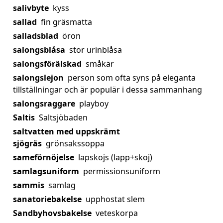
salivbyte
kyss
sallad
fin gräsmatta
salladsblad
öron
salongsblåsa
stor urinblåsa
salongsförälskad
småkär
salongslejon
person som ofta syns på eleganta
tillställningar och är populär i dessa sammanhang
salongsraggare
playboy
Saltis
Saltsjöbaden
saltvatten med uppskrämt
sjögräs
grönsakssoppa
sameförnöjelse
lapskojs (lapp+skoj)
samlagsuniform
permissionsuniform
sammis
samlag
sanatoriebakelse
upphostat slem
Sandbyhovsbakelse
veteskorpa