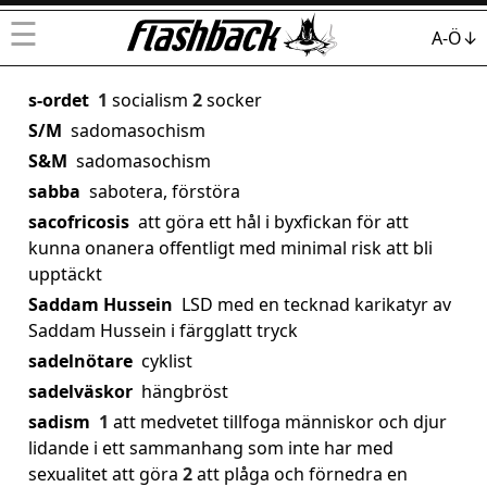
☰
A-Ö↓
s-ordet
1
socialism
2
socker
S/M
sadomasochism
S&M
sadomasochism
sabba
sabotera, förstöra
sacofricosis
att göra ett hål i byxfickan för att
kunna onanera offentligt med minimal risk att bli
upptäckt
Saddam Hussein
LSD med en tecknad karikatyr av
Saddam Hussein i färgglatt tryck
sadelnötare
cyklist
sadelväskor
hängbröst
sadism
1
att medvetet tillfoga människor och djur
lidande i ett sammanhang som inte har med
sexualitet att göra
2
att plåga och förnedra en