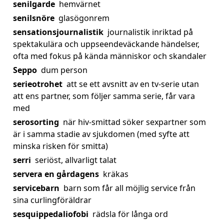
senilgarde
hemvärnet
senilsnöre
glasögonrem
sensationsjournalistik
journalistik inriktad på
spektakulära och uppseendeväckande händelser,
ofta med fokus på kända människor och skandaler
Seppo
dum person
serieotrohet
att se ett avsnitt av en tv-serie utan
att ens partner, som följer samma serie, får vara
med
serosorting
när hiv-smittad söker sexpartner som
är i samma stadie av sjukdomen (med syfte att
minska risken för smitta)
serri
seriöst, allvarligt talat
servera en gårdagens
kräkas
servicebarn
barn som får all möjlig service från
sina curlingföräldrar
sesquippedaliofobi
rädsla för långa ord