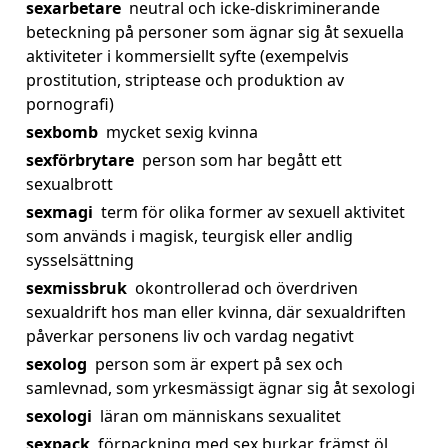
sexarbetare
neutral och icke-diskriminerande
beteckning på personer som ägnar sig åt sexuella
aktiviteter i kommersiellt syfte (exempelvis
prostitution, striptease och produktion av
pornografi)
sexbomb
mycket sexig kvinna
sexförbrytare
person som har begått ett
sexualbrott
sexmagi
term för olika former av sexuell aktivitet
som används i magisk, teurgisk eller andlig
sysselsättning
sexmissbruk
okontrollerad och överdriven
sexualdrift hos man eller kvinna, där sexualdriften
påverkar personens liv och vardag negativt
sexolog
person som är expert på sex och
samlevnad, som yrkesmässigt ägnar sig åt sexologi
sexologi
läran om människans sexualitet
sexpack
förpackning med sex burkar, främst öl