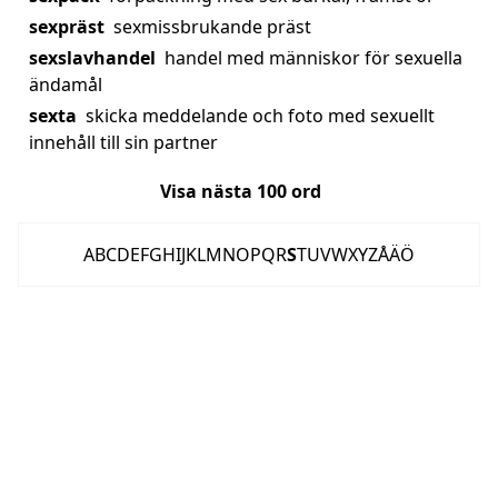
sexpräst
sexmissbrukande präst
sexslavhandel
handel med människor för sexuella
ändamål
sexta
skicka meddelande och foto med sexuellt
innehåll till sin partner
Visa nästa
100
ord
A
B
C
D
E
F
G
H
I
J
K
L
M
N
O
P
Q
R
S
T
U
V
W
X
Y
Z
Å
Ä
Ö