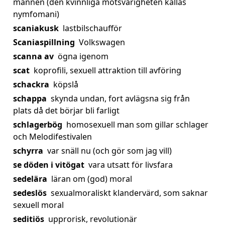
mannen (den kvinnliga motsvarigheten kallas
nymfomani)
scaniakusk
lastbilschaufför
Scaniaspillning
Volkswagen
scanna av
ögna igenom
scat
koprofili, sexuell attraktion till avföring
schackra
köpslå
schappa
skynda undan, fort avlägsna sig från
plats då det börjar bli farligt
schlagerbög
homosexuell man som gillar schlager
och Melodifestivalen
schyrra
var snäll nu (och gör som jag vill)
se döden i vitögat
vara utsatt för livsfara
sedelära
läran om (god) moral
sedeslös
sexualmoraliskt klandervärd, som saknar
sexuell moral
seditiös
upprorisk, revolutionär