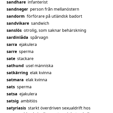
sandhare
infanterist
sandneger
person från mellanöstern
sandorm
förförare på utländsk badort
sandvikare
sandwich
sanslös
otrolig, som saknar behärskning
sardinlåda
spårvagn
sarra
ejakulera
sarre
sperma
sate
stackare
sathund
usel människa
satkärring
elak kvinna
satmara
elak kvinna
sats
sperma
satsa
ejakulera
satsig
ambitiös
satyriasis
starkt överdriven sexualdrift hos