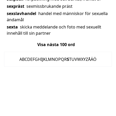
sexpräst
sexmissbrukande präst
sexslavhandel
handel med människor för sexuella
ändamål
sexta
skicka meddelande och foto med sexuellt
innehåll till sin partner
Visa nästa
100
ord
A
B
C
D
E
F
G
H
I
J
K
L
M
N
O
P
Q
R
S
T
U
V
W
X
Y
Z
Å
Ä
Ö