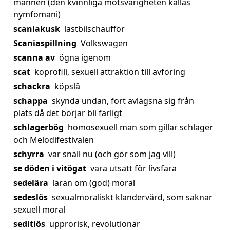
mannen (den kvinnliga motsvarigheten kallas
nymfomani)
scaniakusk
lastbilschaufför
Scaniaspillning
Volkswagen
scanna av
ögna igenom
scat
koprofili, sexuell attraktion till avföring
schackra
köpslå
schappa
skynda undan, fort avlägsna sig från
plats då det börjar bli farligt
schlagerbög
homosexuell man som gillar schlager
och Melodifestivalen
schyrra
var snäll nu (och gör som jag vill)
se döden i vitögat
vara utsatt för livsfara
sedelära
läran om (god) moral
sedeslös
sexualmoraliskt klandervärd, som saknar
sexuell moral
seditiös
upprorisk, revolutionär