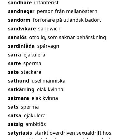
sandhare
infanterist
sandneger
person från mellanöstern
sandorm
förförare på utländsk badort
sandvikare
sandwich
sanslös
otrolig, som saknar behärskning
sardinlåda
spårvagn
sarra
ejakulera
sarre
sperma
sate
stackare
sathund
usel människa
satkärring
elak kvinna
satmara
elak kvinna
sats
sperma
satsa
ejakulera
satsig
ambitiös
satyriasis
starkt överdriven sexualdrift hos