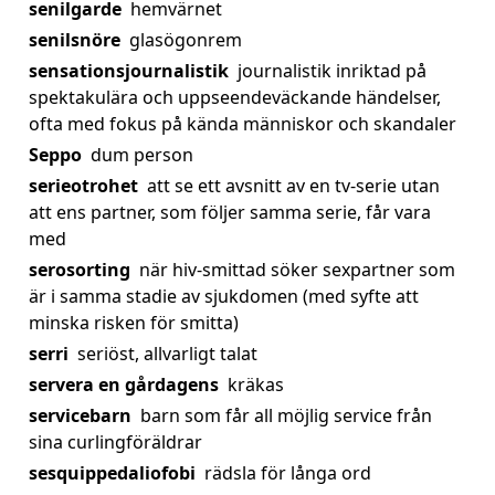
senilgarde
hemvärnet
senilsnöre
glasögonrem
sensationsjournalistik
journalistik inriktad på
spektakulära och uppseendeväckande händelser,
ofta med fokus på kända människor och skandaler
Seppo
dum person
serieotrohet
att se ett avsnitt av en tv-serie utan
att ens partner, som följer samma serie, får vara
med
serosorting
när hiv-smittad söker sexpartner som
är i samma stadie av sjukdomen (med syfte att
minska risken för smitta)
serri
seriöst, allvarligt talat
servera en gårdagens
kräkas
servicebarn
barn som får all möjlig service från
sina curlingföräldrar
sesquippedaliofobi
rädsla för långa ord