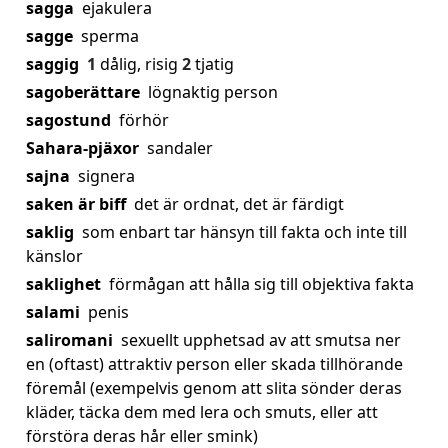
sagga
ejakulera
sagge
sperma
saggig
1
dålig, risig
2
tjatig
sagoberättare
lögnaktig person
sagostund
förhör
Sahara-pjäxor
sandaler
sajna
signera
saken är biff
det är ordnat, det är färdigt
saklig
som enbart tar hänsyn till fakta och inte till
känslor
saklighet
förmågan att hålla sig till objektiva fakta
salami
penis
saliromani
sexuellt upphetsad av att smutsa ner
en (oftast) attraktiv person eller skada tillhörande
föremål (exempelvis genom att slita sönder deras
kläder, täcka dem med lera och smuts, eller att
förstöra deras hår eller smink)