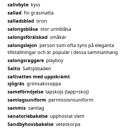
salivbyte
kyss
sallad
fin gräsmatta
salladsblad
öron
salongsblåsa
stor urinblåsa
salongsförälskad
småkär
salongslejon
person som ofta syns på eleganta
tillställningar och är populär i dessa sammanhang
salongsraggare
playboy
Saltis
Saltsjöbaden
saltvatten med uppskrämt
sjögräs
grönsakssoppa
sameförnöjelse
lapskojs (lapp+skoj)
samlagsuniform
permissionsuniform
sammis
samlag
sanatoriebakelse
upphostat slem
Sandbyhovsbakelse
veteskorpa