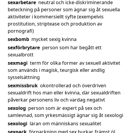
sexarbetare
neutral och icke-diskriminerande
beteckning på personer som ägnar sig åt sexuella
aktiviteter i kommersiellt syfte (exempelvis
prostitution, striptease och produktion av
pornografi)
sexbomb
mycket sexig kvinna
sexförbrytare
person som har begått ett
sexualbrott
sexmagi
term för olika former av sexuell aktivitet
som används i magisk, teurgisk eller andlig
sysselsättning
sexmissbruk
okontrollerad och överdriven
sexualdrift hos man eller kvinna, där sexualdriften
påverkar personens liv och vardag negativt
sexolog
person som är expert på sex och
samlevnad, som yrkesmässigt ägnar sig åt sexologi
sexologi
läran om människans sexualitet
sexpack
förpackning med sex burkar, främst öl