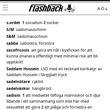
☰
A-Ö↓
s-ordet
1
socialism
2
socker
S/M
sadomasochism
S&M
sadomasochism
sabba
sabotera, förstöra
sacofricosis
att göra ett hål i byxfickan för att
kunna onanera offentligt med minimal risk att bli
upptäckt
Saddam Hussein
LSD med en tecknad karikatyr av
Saddam Hussein i färgglatt tryck
sadelnötare
cyklist
sadelväskor
hängbröst
sadism
1
att medvetet tillfoga människor och djur
lidande i ett sammanhang som inte har med
sexualitet att göra
2
att plåga och förnedra en