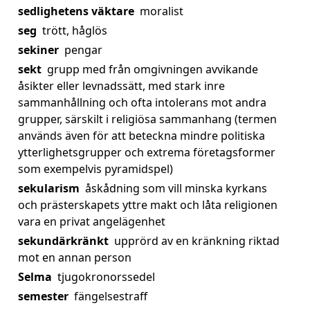
sedlighetens väktare
moralist
seg
trött, håglös
sekiner
pengar
sekt
grupp med från omgivningen avvikande
åsikter eller levnadssätt, med stark inre
sammanhållning och ofta intolerans mot andra
grupper, särskilt i religiösa sammanhang (termen
används även för att beteckna mindre politiska
ytterlighetsgrupper och extrema företagsformer
som exempelvis pyramidspel)
sekularism
åskådning som vill minska kyrkans
och prästerskapets yttre makt och låta religionen
vara en privat angelägenhet
sekundärkränkt
upprörd av en kränkning riktad
mot en annan person
Selma
tjugokronorssedel
semester
fängelsestraff