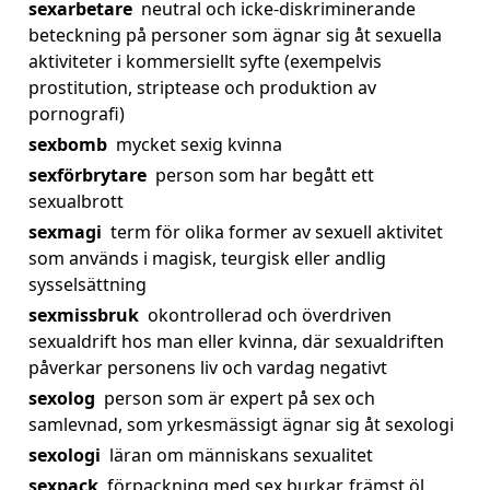
sexarbetare
neutral och icke-diskriminerande
beteckning på personer som ägnar sig åt sexuella
aktiviteter i kommersiellt syfte (exempelvis
prostitution, striptease och produktion av
pornografi)
sexbomb
mycket sexig kvinna
sexförbrytare
person som har begått ett
sexualbrott
sexmagi
term för olika former av sexuell aktivitet
som används i magisk, teurgisk eller andlig
sysselsättning
sexmissbruk
okontrollerad och överdriven
sexualdrift hos man eller kvinna, där sexualdriften
påverkar personens liv och vardag negativt
sexolog
person som är expert på sex och
samlevnad, som yrkesmässigt ägnar sig åt sexologi
sexologi
läran om människans sexualitet
sexpack
förpackning med sex burkar, främst öl