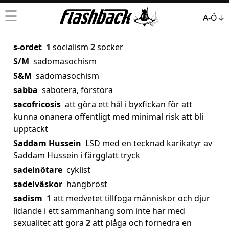
☰
A-Ö↓
s-ordet
1
socialism
2
socker
S/M
sadomasochism
S&M
sadomasochism
sabba
sabotera, förstöra
sacofricosis
att göra ett hål i byxfickan för att
kunna onanera offentligt med minimal risk att bli
upptäckt
Saddam Hussein
LSD med en tecknad karikatyr av
Saddam Hussein i färgglatt tryck
sadelnötare
cyklist
sadelväskor
hängbröst
sadism
1
att medvetet tillfoga människor och djur
lidande i ett sammanhang som inte har med
sexualitet att göra
2
att plåga och förnedra en