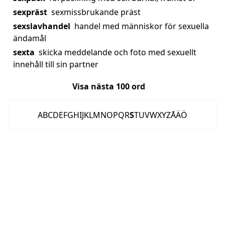
sexpräst
sexmissbrukande präst
sexslavhandel
handel med människor för sexuella
ändamål
sexta
skicka meddelande och foto med sexuellt
innehåll till sin partner
Visa nästa
100
ord
A
B
C
D
E
F
G
H
I
J
K
L
M
N
O
P
Q
R
S
T
U
V
W
X
Y
Z
Å
Ä
Ö