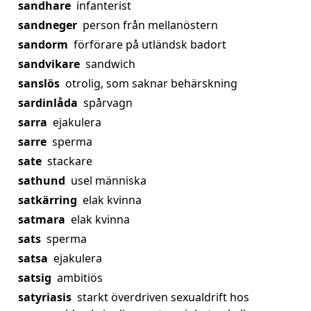
sandhare
infanterist
sandneger
person från mellanöstern
sandorm
förförare på utländsk badort
sandvikare
sandwich
sanslös
otrolig, som saknar behärskning
sardinlåda
spårvagn
sarra
ejakulera
sarre
sperma
sate
stackare
sathund
usel människa
satkärring
elak kvinna
satmara
elak kvinna
sats
sperma
satsa
ejakulera
satsig
ambitiös
satyriasis
starkt överdriven sexualdrift hos