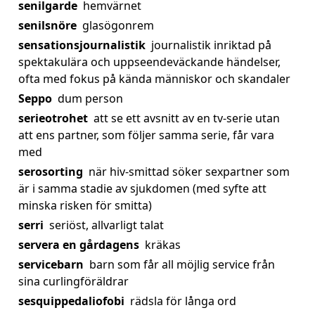
senilgarde
hemvärnet
senilsnöre
glasögonrem
sensationsjournalistik
journalistik inriktad på
spektakulära och uppseendeväckande händelser,
ofta med fokus på kända människor och skandaler
Seppo
dum person
serieotrohet
att se ett avsnitt av en tv-serie utan
att ens partner, som följer samma serie, får vara
med
serosorting
när hiv-smittad söker sexpartner som
är i samma stadie av sjukdomen (med syfte att
minska risken för smitta)
serri
seriöst, allvarligt talat
servera en gårdagens
kräkas
servicebarn
barn som får all möjlig service från
sina curlingföräldrar
sesquippedaliofobi
rädsla för långa ord