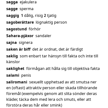
sagga
ejakulera
sagge
sperma
saggig
1
dålig, risig
2
tjatig
sagoberättare
lögnaktig person
sagostund
förhör
Sahara-pjäxor
sandaler
sajna
signera
saken är biff
det är ordnat, det är färdigt
saklig
som enbart tar hänsyn till fakta och inte till
känslor
saklighet
förmågan att hålla sig till objektiva fakta
salami
penis
saliromani
sexuellt upphetsad av att smutsa ner
en (oftast) attraktiv person eller skada tillhörande
föremål (exempelvis genom att slita sönder deras
kläder, täcka dem med lera och smuts, eller att
förstöra deras hår eller smink)