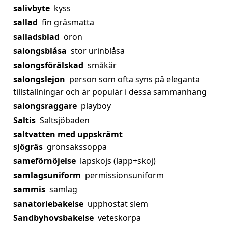
salivbyte
kyss
sallad
fin gräsmatta
salladsblad
öron
salongsblåsa
stor urinblåsa
salongsförälskad
småkär
salongslejon
person som ofta syns på eleganta
tillställningar och är populär i dessa sammanhang
salongsraggare
playboy
Saltis
Saltsjöbaden
saltvatten med uppskrämt
sjögräs
grönsakssoppa
sameförnöjelse
lapskojs (lapp+skoj)
samlagsuniform
permissionsuniform
sammis
samlag
sanatoriebakelse
upphostat slem
Sandbyhovsbakelse
veteskorpa