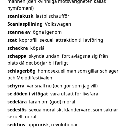
mannen (den kvinnliga motsvarigheten kallas
nymfomani)
scaniakusk
lastbilschaufför
Scaniaspillning
Volkswagen
scanna av
ögna igenom
scat
koprofili, sexuell attraktion till avföring
schackra
köpslå
schappa
skynda undan, fort avlägsna sig från
plats då det börjar bli farligt
schlagerbög
homosexuell man som gillar schlager
och Melodifestivalen
schyrra
var snäll nu (och gör som jag vill)
se döden i vitögat
vara utsatt för livsfara
sedelära
läran om (god) moral
sedeslös
sexualmoraliskt klandervärd, som saknar
sexuell moral
seditiös
upprorisk, revolutionär