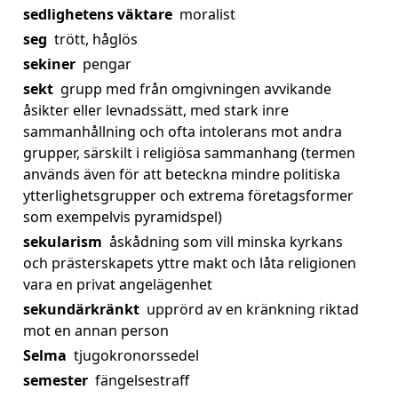
sedlighetens väktare
moralist
seg
trött, håglös
sekiner
pengar
sekt
grupp med från omgivningen avvikande
åsikter eller levnadssätt, med stark inre
sammanhållning och ofta intolerans mot andra
grupper, särskilt i religiösa sammanhang (termen
används även för att beteckna mindre politiska
ytterlighetsgrupper och extrema företagsformer
som exempelvis pyramidspel)
sekularism
åskådning som vill minska kyrkans
och prästerskapets yttre makt och låta religionen
vara en privat angelägenhet
sekundärkränkt
upprörd av en kränkning riktad
mot en annan person
Selma
tjugokronorssedel
semester
fängelsestraff