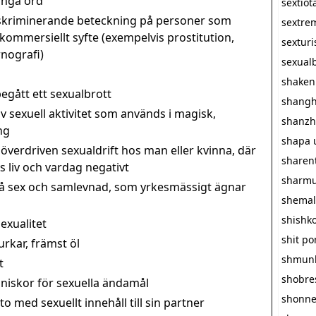
långa ord
sextiot
iskriminerande beteckning på personer som
sextre
i kommersiellt syfte (exempelvis prostitution,
sextur
nografi)
sexualb
shaken
egått ett sexualbrott
shangh
v sexuell aktivitet som används i magisk,
shanzh
ng
shapa 
överdriven sexualdrift hos man eller kvinna, där
sharen
 liv och vardag negativt
sharmu
å sex och samlevnad, som yrkesmässigt ägnar
shemal
shishk
exualitet
shit p
rkar, främst öl
shmun
t
shobre
iskor för sexuella ändamål
shonn
 med sexuellt innehåll till sin partner