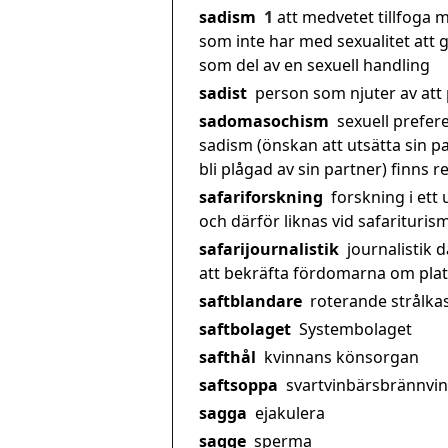
sadism
1
att medvetet tillfoga
som inte har med sexualitet att 
som del av en sexuell handling
sadist
person som njuter av att
sadomasochism
sexuell prefere
sadism (önskan att utsätta sin p
bli plågad av sin partner) finns 
safariforskning
forskning i ett
och därför liknas vid safariturism
safarijournalistik
journalistik d
att bekräfta fördomarna om pla
saftblandare
roterande strålka
saftbolaget
Systembolaget
safthål
kvinnans könsorgan
saftsoppa
svartvinbärsbrännvin
sagga
ejakulera
sagge
sperma