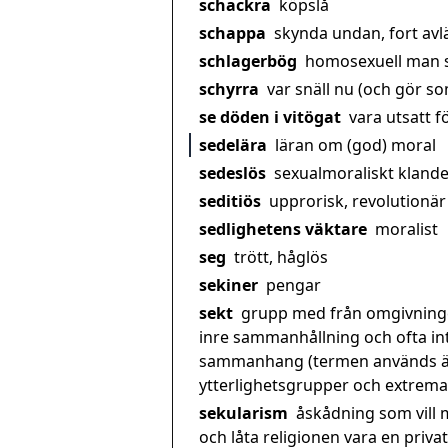
schackra
köpslå
schappa
skynda undan, fort avläg
schlagerbög
homosexuell man so
schyrra
var snäll nu (och gör som
se döden i vitögat
vara utsatt fö
sedelära
läran om (god) moral
sedeslös
sexualmoraliskt klande
seditiös
upprorisk, revolutionär
sedlighetens väktare
moralist
seg
trött, håglös
sekiner
pengar
sekt
grupp med från omgivningen
inre sammanhållning och ofta int
sammanhang (termen används äve
ytterlighetsgrupper och extrem
sekularism
åskådning som vill 
och låta religionen vara en priv