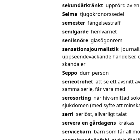
sekundärkränkt
upprörd av en
Selma
tjugokronorssedel
semester
fängelsestraff
senilgarde
hemvärnet
senilsnöre
glasögonrem
sensationsjournalistik
journali
uppseendeväckande händelser, 
skandaler
Seppo
dum person
serieotrohet
att se ett avsnitt a
samma serie, får vara med
serosorting
när hiv-smittad sök
sjukdomen (med syfte att minska 
serri
seriöst, allvarligt talat
servera en gårdagens
kräkas
servicebarn
barn som får all möj