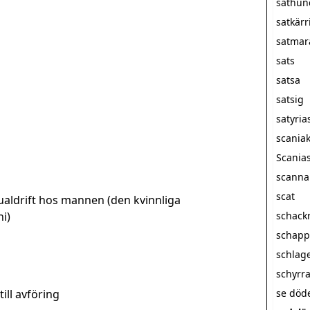
sathun
satkärr
satmar
sats
satsa
satsig
satyria
scania
Scanias
scanna
scat
ualdrift hos mannen (den kvinnliga
i)
schack
schapp
schlag
schyrr
till avföring
se döde