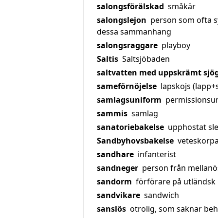
salongsförälskad
småkär
salongslejon
person som ofta sy
dessa sammanhang
salongsraggare
playboy
Saltis
Saltsjöbaden
saltvatten med uppskrämt sjö
sameförnöjelse
lapskojs (lapp+
samlagsuniform
permissionsu
sammis
samlag
sanatoriebakelse
upphostat sl
Sandbyhovsbakelse
veteskorp
sandhare
infanterist
sandneger
person från mellanö
sandorm
förförare på utländsk
sandvikare
sandwich
sanslös
otrolig, som saknar be