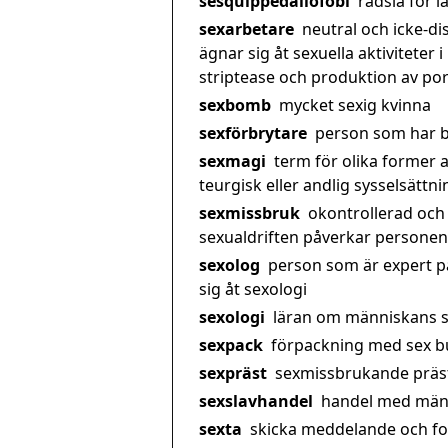
sesquippedaliofobi
rädsla för 
sexarbetare
neutral och icke-d
ägnar sig åt sexuella aktiviteter 
striptease och produktion av por
sexbomb
mycket sexig kvinna
sexförbrytare
person som har b
sexmagi
term för olika former a
teurgisk eller andlig sysselsättni
sexmissbruk
okontrollerad och 
sexualdriften påverkar personens
sexolog
person som är expert p
sig åt sexologi
sexologi
läran om människans s
sexpack
förpackning med sex bu
sexpräst
sexmissbrukande präs
sexslavhandel
handel med männ
sexta
skicka meddelande och foto