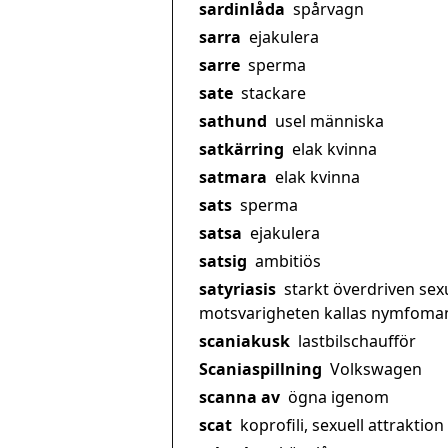
sardinlåda
spårvagn
sarra
ejakulera
sarre
sperma
sate
stackare
sathund
usel människa
satkärring
elak kvinna
satmara
elak kvinna
sats
sperma
satsa
ejakulera
satsig
ambitiös
satyriasis
starkt överdriven sex
motsvarigheten kallas nymfoman
scaniakusk
lastbilschaufför
Scaniaspillning
Volkswagen
scanna av
ögna igenom
scat
koprofili, sexuell attraktion 