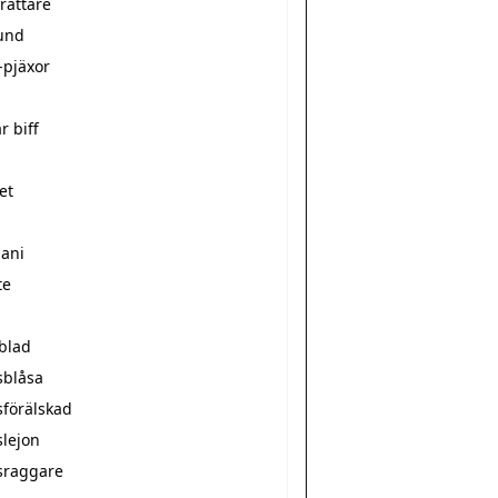
rättare
und
-pjäxor
r biff
et
mani
te
sblad
sblåsa
sförälskad
slejon
sraggare