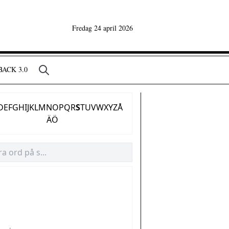
Fredag 24 april 2026
ACK 3.0
D
E
F
G
H
I
J
K
L
M
N
O
P
Q
R
S
T
U
V
W
X
Y
Z
Å
Ä
Ö