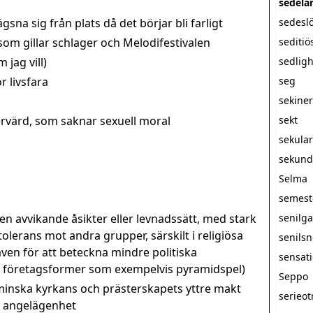
sedelä
sna sig från plats då det börjar bli farligt
sedesl
m gillar schlager och Melodifestivalen
seditiö
 jag vill)
sedlig
r livsfara
seg
sekine
rvärd, som saknar sexuell moral
sekt
sekula
sekunda
Selma
semest
 avvikande åsikter eller levnadssätt, med stark
senilg
olerans mot andra grupper, särskilt i religiösa
senils
n för att beteckna mindre politiska
sensati
a företagsformer som exempelvis pyramidspel)
Seppo
minska kyrkans och prästerskapets yttre makt
serieot
at angelägenhet