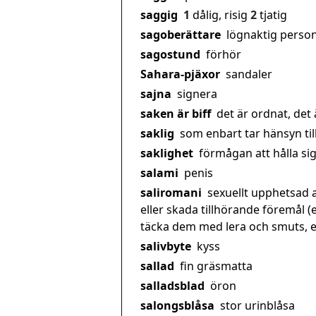
saggig
1
dålig, risig
2
tjatig
sagoberättare
lögnaktig perso
sagostund
förhör
Sahara-pjäxor
sandaler
sajna
signera
saken är biff
det är ordnat, det 
saklig
som enbart tar hänsyn till 
saklighet
förmågan att hålla sig 
salami
penis
saliromani
sexuellt upphetsad a
eller skada tillhörande föremål (
täcka dem med lera och smuts, ell
salivbyte
kyss
sallad
fin gräsmatta
salladsblad
öron
salongsblåsa
stor urinblåsa