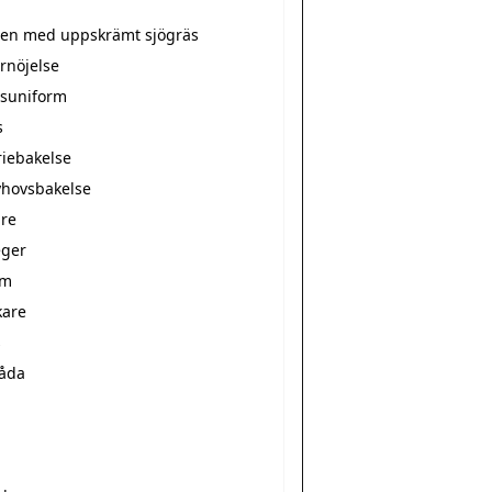
tten med uppskrämt sjögräs
rnöjelse
suniform
s
riebakelse
hovsbakelse
re
ger
rm
kare
s
låda