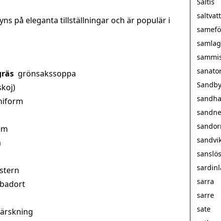
Saltis
saltva
ns på eleganta tillställningar och är populär i
samefö
samlag
sammi
sanato
gräs
grönsakssoppa
Sandby
skoj)
sandha
niform
sandne
sando
em
sandvi
a
sanslö
sardin
stern
sarra
 badort
sarre
sate
härskning