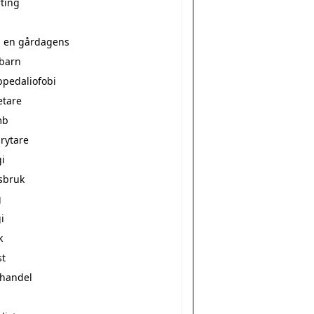
rting
a en gårdagens
ebarn
ppedaliofobi
etare
mb
rytare
i
sbruk
g
i
k
st
vhandel