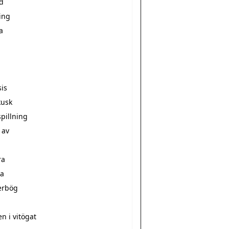
d
ing
a
sis
kusk
pillning
 av
ra
a
erbög
a
n i vitögat