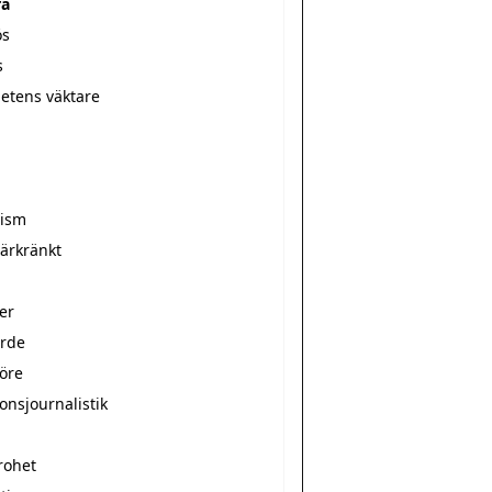
ra
ös
s
hetens väktare
r
rism
̈rkränkt
er
arde
nöre
onsjournalistik
rohet