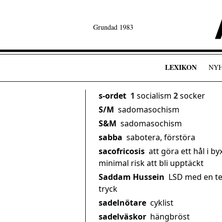
Grundad 1983
LEXIKON
NY
s-ordet
1
socialism
2
socker
S/M
sadomasochism
S&M
sadomasochism
sabba
sabotera, förstöra
sacofricosis
att göra ett hål i b
minimal risk att bli upptäckt
Saddam Hussein
LSD med en te
tryck
sadelnötare
cyklist
sadelväskor
hängbröst