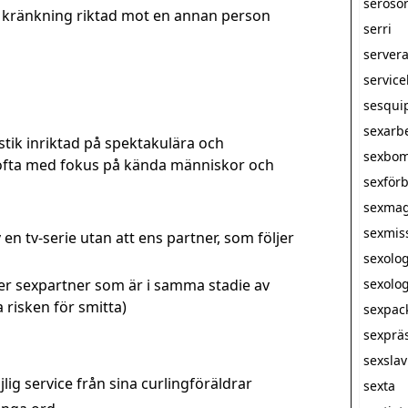
seroso
 kränkning riktad mot en annan person
serri
server
servic
sesqui
sexarb
stik inriktad på spektakulära och
sexbo
ofta med fokus på kända människor och
sexförb
sexmag
sexmis
v en tv-serie utan att ens partner, som följer
sexolo
er sexpartner som är i samma stadie av
sexolog
risken för smitta)
sexpac
sexprä
sexsla
lig service från sina curlingföräldrar
sexta