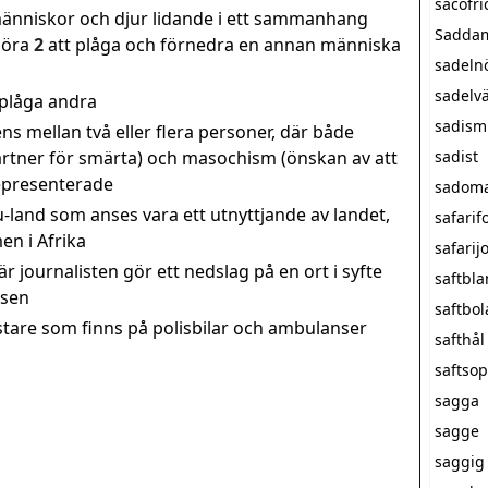
sacofri
 människor och djur lidande i ett sammanhang
Saddam
göra
2
att plåga och förnedra en annan människa
sadeln
sadelv
 plåga andra
sadism
ns mellan två eller flera personer, där både
artner för smärta) och masochism (önskan av att
sadist
representerade
sadom
 u-land som anses vara ett utnyttjande av landet,
safarif
en i Afrika
safarij
är journalisten gör ett nedslag på en ort i syfte
saftbl
tsen
saftbol
stare som finns på polisbilar och ambulanser
safthål
saftso
sagga
sagge
saggig