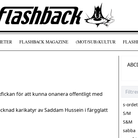
HETER
FLASHBACK MAGAZINE
(MOT/SUB)
KULTUR
FLASHB
A
B
C
yxfickan för att kunna onanera offentligt med
s-ordet
cknad karikatyr av Saddam Hussein i färgglatt
S/M
S&M
sabba