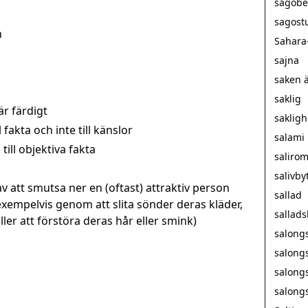
sagobe
sagost
n
Sahara
sajna
saken ä
saklig
är färdigt
sakligh
fakta och inte till känslor
salami
till objektiva fakta
saliro
salivby
v att smutsa ner en (oftast) attraktiv person
sallad
exempelvis genom att slita sönder deras kläder,
sallad
er att förstöra deras hår eller smink)
salong
salong
salong
salong