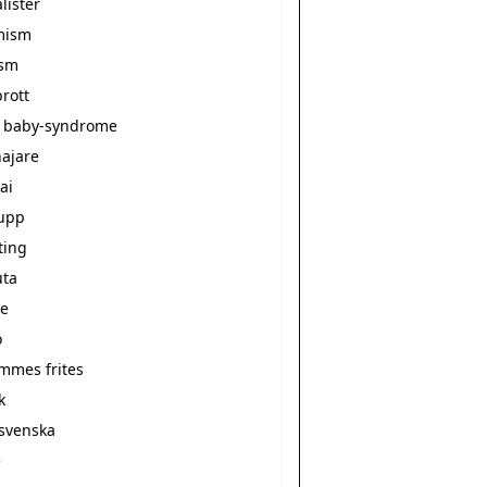
alister
mism
ism
rott
 baby-syndrome
ajare
ai
upp
ting
ta
e
o
ommes frites
k
svenska
e