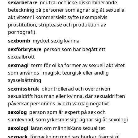
sexarbetare
neutral och icke-diskriminerande
beteckning på personer som ägnar sig åt sexuella
aktiviteter i kommersiellt syfte (exempelvis
prostitution, striptease och produktion av
pornografi)
sexbomb
mycket sexig kvinna
sexförbrytare
person som har begått ett
sexualbrott
sexmagi
term för olika former av sexuell aktivitet
som används i magisk, teurgisk eller andlig
sysselsättning
sexmissbruk
okontrollerad och överdriven
sexualdrift hos man eller kvinna, där sexualdriften
påverkar personens liv och vardag negativt
sexolog
person som är expert på sex och
samlevnad, som yrkesmässigt ägnar sig åt sexologi
sexologi
läran om människans sexualitet
sexpack
förpackning med sex burkar, främst öl