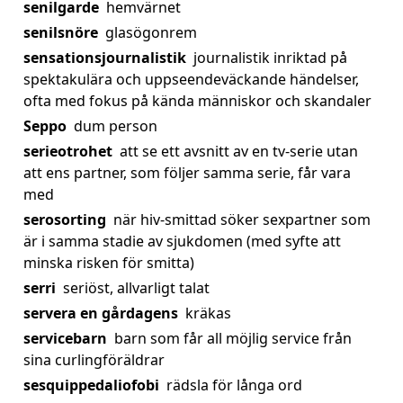
senilgarde
hemvärnet
senilsnöre
glasögonrem
sensationsjournalistik
journalistik inriktad på
spektakulära och uppseendeväckande händelser,
ofta med fokus på kända människor och skandaler
Seppo
dum person
serieotrohet
att se ett avsnitt av en tv-serie utan
att ens partner, som följer samma serie, får vara
med
serosorting
när hiv-smittad söker sexpartner som
är i samma stadie av sjukdomen (med syfte att
minska risken för smitta)
serri
seriöst, allvarligt talat
servera en gårdagens
kräkas
servicebarn
barn som får all möjlig service från
sina curlingföräldrar
sesquippedaliofobi
rädsla för långa ord