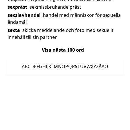
sexpräst
sexmissbrukande präst
sexslavhandel
handel med människor för sexuella
ändamål
sexta
skicka meddelande och foto med sexuellt
innehåll till sin partner
Visa nästa
100
ord
A
B
C
D
E
F
G
H
I
J
K
L
M
N
O
P
Q
R
S
T
U
V
W
X
Y
Z
Å
Ä
Ö