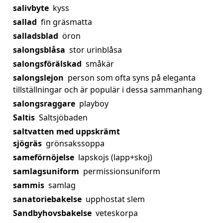
salivbyte
kyss
sallad
fin gräsmatta
salladsblad
öron
salongsblåsa
stor urinblåsa
salongsförälskad
småkär
salongslejon
person som ofta syns på eleganta
tillställningar och är populär i dessa sammanhang
salongsraggare
playboy
Saltis
Saltsjöbaden
saltvatten med uppskrämt
sjögräs
grönsakssoppa
sameförnöjelse
lapskojs (lapp+skoj)
samlagsuniform
permissionsuniform
sammis
samlag
sanatoriebakelse
upphostat slem
Sandbyhovsbakelse
veteskorpa