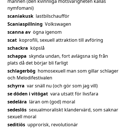
mannen (den kvinnliga motsvarigheten kallas
nymfomani)
scaniakusk
lastbilschaufför
Scaniaspillning
Volkswagen
scanna av
ögna igenom
scat
koprofili, sexuell attraktion till avföring
schackra
köpslå
schappa
skynda undan, fort avlägsna sig från
plats då det börjar bli farligt
schlagerbög
homosexuell man som gillar schlager
och Melodifestivalen
schyrra
var snäll nu (och gör som jag vill)
se döden i vitögat
vara utsatt för livsfara
sedelära
läran om (god) moral
sedeslös
sexualmoraliskt klandervärd, som saknar
sexuell moral
seditiös
upprorisk, revolutionär