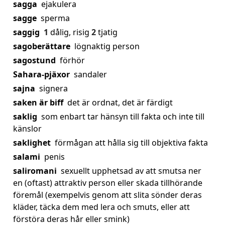
sagga
ejakulera
sagge
sperma
saggig
1
dålig, risig
2
tjatig
sagoberättare
lögnaktig person
sagostund
förhör
Sahara-pjäxor
sandaler
sajna
signera
saken är biff
det är ordnat, det är färdigt
saklig
som enbart tar hänsyn till fakta och inte till
känslor
saklighet
förmågan att hålla sig till objektiva fakta
salami
penis
saliromani
sexuellt upphetsad av att smutsa ner
en (oftast) attraktiv person eller skada tillhörande
föremål (exempelvis genom att slita sönder deras
kläder, täcka dem med lera och smuts, eller att
förstöra deras hår eller smink)