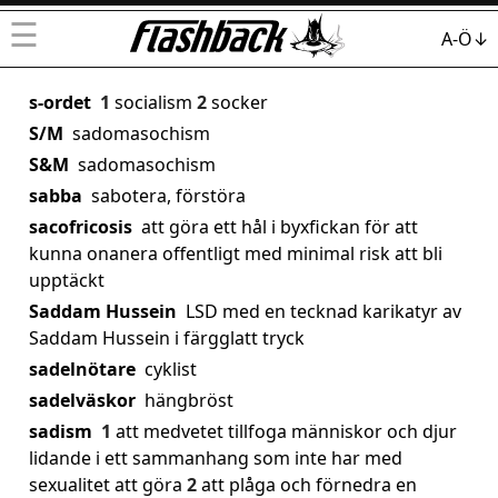
☰
A-Ö↓
s-ordet
1
socialism
2
socker
S/M
sadomasochism
S&M
sadomasochism
sabba
sabotera, förstöra
sacofricosis
att göra ett hål i byxfickan för att
kunna onanera offentligt med minimal risk att bli
upptäckt
Saddam Hussein
LSD med en tecknad karikatyr av
Saddam Hussein i färgglatt tryck
sadelnötare
cyklist
sadelväskor
hängbröst
sadism
1
att medvetet tillfoga människor och djur
lidande i ett sammanhang som inte har med
sexualitet att göra
2
att plåga och förnedra en