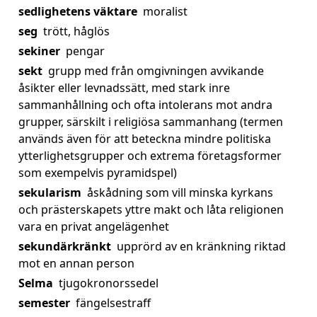
sedlighetens väktare
moralist
seg
trött, håglös
sekiner
pengar
sekt
grupp med från omgivningen avvikande
åsikter eller levnadssätt, med stark inre
sammanhållning och ofta intolerans mot andra
grupper, särskilt i religiösa sammanhang (termen
används även för att beteckna mindre politiska
ytterlighetsgrupper och extrema företagsformer
som exempelvis pyramidspel)
sekularism
åskådning som vill minska kyrkans
och prästerskapets yttre makt och låta religionen
vara en privat angelägenhet
sekundärkränkt
upprörd av en kränkning riktad
mot en annan person
Selma
tjugokronorssedel
semester
fängelsestraff