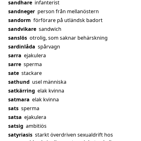
sandhare
infanterist
sandneger
person från mellanöstern
sandorm
förförare på utländsk badort
sandvikare
sandwich
sanslös
otrolig, som saknar behärskning
sardinlåda
spårvagn
sarra
ejakulera
sarre
sperma
sate
stackare
sathund
usel människa
satkärring
elak kvinna
satmara
elak kvinna
sats
sperma
satsa
ejakulera
satsig
ambitiös
satyriasis
starkt överdriven sexualdrift hos