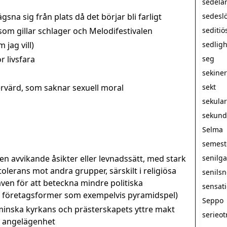
sedelä
sna sig från plats då det börjar bli farligt
sedesl
m gillar schlager och Melodifestivalen
seditiö
 jag vill)
sedlig
r livsfara
seg
sekine
rvärd, som saknar sexuell moral
sekt
sekula
sekunda
Selma
semest
 avvikande åsikter eller levnadssätt, med stark
senilg
olerans mot andra grupper, särskilt i religiösa
senils
n för att beteckna mindre politiska
sensati
a företagsformer som exempelvis pyramidspel)
Seppo
minska kyrkans och prästerskapets yttre makt
serieot
at angelägenhet