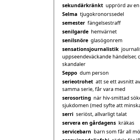
sekundärkränkt
upprörd av en
Selma
tjugokronorssedel
semester
fängelsestraff
senilgarde
hemvärnet
senilsnöre
glasögonrem
sensationsjournalistik
journali
uppseendeväckande händelser, 
skandaler
Seppo
dum person
serieotrohet
att se ett avsnitt a
samma serie, får vara med
serosorting
när hiv-smittad sök
sjukdomen (med syfte att minska 
serri
seriöst, allvarligt talat
servera en gårdagens
kräkas
servicebarn
barn som får all möj