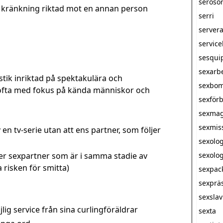
seroso
 kränkning riktad mot en annan person
serri
server
servic
sesqui
sexarb
stik inriktad på spektakulära och
sexbo
ofta med fokus på kända människor och
sexförb
sexmag
sexmis
v en tv-serie utan att ens partner, som följer
sexolo
er sexpartner som är i samma stadie av
sexolog
risken för smitta)
sexpac
sexprä
sexsla
lig service från sina curlingföräldrar
sexta