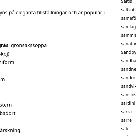
Saltis
saltva
ns på eleganta tillställningar och är populär i
samefö
samlag
sammi
sanato
gräs
grönsakssoppa
Sandby
skoj)
sandha
niform
sandne
sando
em
sandvi
a
sanslö
sardin
stern
sarra
 badort
sarre
sate
härskning