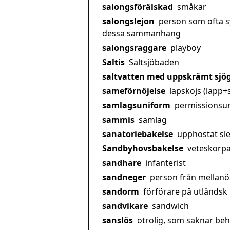
salongsförälskad
småkär
salongslejon
person som ofta sy
dessa sammanhang
salongsraggare
playboy
Saltis
Saltsjöbaden
saltvatten med uppskrämt sjö
sameförnöjelse
lapskojs (lapp+
samlagsuniform
permissionsu
sammis
samlag
sanatoriebakelse
upphostat sl
Sandbyhovsbakelse
veteskorp
sandhare
infanterist
sandneger
person från mellanö
sandorm
förförare på utländsk
sandvikare
sandwich
sanslös
otrolig, som saknar be