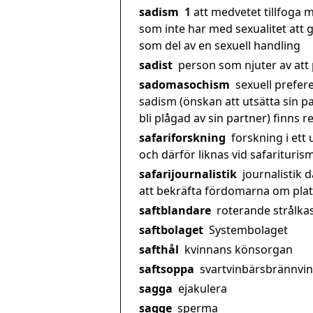
sadism
1
att medvetet tillfoga
som inte har med sexualitet att 
som del av en sexuell handling
sadist
person som njuter av att
sadomasochism
sexuell prefere
sadism (önskan att utsätta sin p
bli plågad av sin partner) finns 
safariforskning
forskning i ett
och därför liknas vid safariturism
safarijournalistik
journalistik d
att bekräfta fördomarna om pla
saftblandare
roterande strålka
saftbolaget
Systembolaget
safthål
kvinnans könsorgan
saftsoppa
svartvinbärsbrännvin
sagga
ejakulera
sagge
sperma