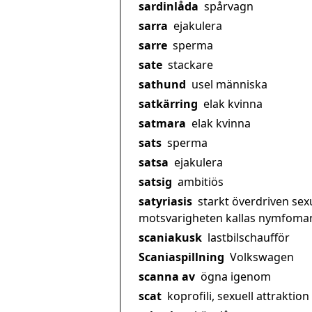
sardinlåda
spårvagn
sarra
ejakulera
sarre
sperma
sate
stackare
sathund
usel människa
satkärring
elak kvinna
satmara
elak kvinna
sats
sperma
satsa
ejakulera
satsig
ambitiös
satyriasis
starkt överdriven sex
motsvarigheten kallas nymfoman
scaniakusk
lastbilschaufför
Scaniaspillning
Volkswagen
scanna av
ögna igenom
scat
koprofili, sexuell attraktion 