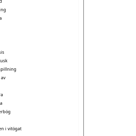
d
ing
a
sis
kusk
pillning
 av
ra
a
erbög
a
n i vitögat