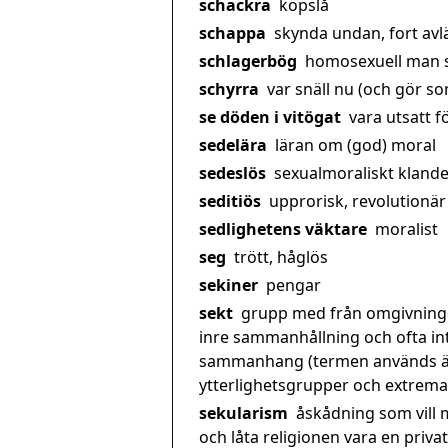
schackra
köpslå
schappa
skynda undan, fort avläg
schlagerbög
homosexuell man so
schyrra
var snäll nu (och gör som
se döden i vitögat
vara utsatt fö
sedelära
läran om (god) moral
sedeslös
sexualmoraliskt klande
seditiös
upprorisk, revolutionär
sedlighetens väktare
moralist
seg
trött, håglös
sekiner
pengar
sekt
grupp med från omgivningen
inre sammanhållning och ofta int
sammanhang (termen används äve
ytterlighetsgrupper och extrem
sekularism
åskådning som vill 
och låta religionen vara en priv