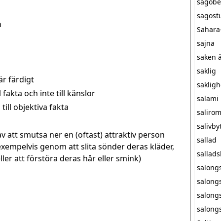
sagobe
sagost
n
Sahara
sajna
saken ä
saklig
är färdigt
sakligh
fakta och inte till känslor
salami
till objektiva fakta
saliro
salivby
v att smutsa ner en (oftast) attraktiv person
sallad
exempelvis genom att slita sönder deras kläder,
sallad
er att förstöra deras hår eller smink)
salong
salong
salong
salong