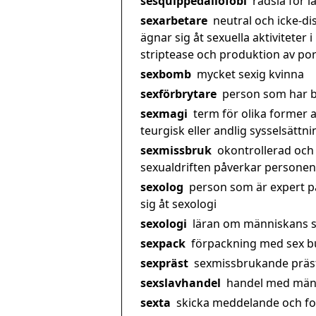
sesquippedaliofobi
rädsla för 
sexarbetare
neutral och icke-d
ägnar sig åt sexuella aktiviteter 
striptease och produktion av por
sexbomb
mycket sexig kvinna
sexförbrytare
person som har b
sexmagi
term för olika former a
teurgisk eller andlig sysselsättni
sexmissbruk
okontrollerad och 
sexualdriften påverkar personens
sexolog
person som är expert p
sig åt sexologi
sexologi
läran om människans s
sexpack
förpackning med sex bu
sexpräst
sexmissbrukande präs
sexslavhandel
handel med männ
sexta
skicka meddelande och foto