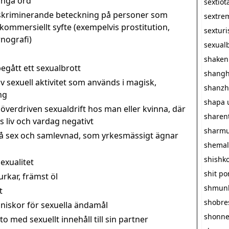
långa ord
sextiot
iskriminerande beteckning på personer som
sextre
i kommersiellt syfte (exempelvis prostitution,
sextur
nografi)
sexualb
shaken
egått ett sexualbrott
shangh
v sexuell aktivitet som används i magisk,
shanzh
ng
shapa 
överdriven sexualdrift hos man eller kvinna, där
sharen
 liv och vardag negativt
sharmu
å sex och samlevnad, som yrkesmässigt ägnar
shemal
shishk
exualitet
shit p
rkar, främst öl
shmun
t
shobre
iskor för sexuella ändamål
shonn
 med sexuellt innehåll till sin partner