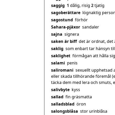
saggig
1
dålig, risig
2
tjatig
sagoberättare
lögnaktig perso
sagostund
förhör
Sahara-pjäxor
sandaler
sajna
signera
saken är biff
det är ordnat, det 
saklig
som enbart tar hänsyn till 
saklighet
förmågan att hålla sig 
salami
penis
saliromani
sexuellt upphetsad a
eller skada tillhörande föremål (
täcka dem med lera och smuts, ell
salivbyte
kyss
sallad
fin gräsmatta
salladsblad
öron
salongsblåsa
stor urinblåsa