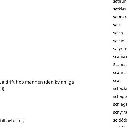
sathun
satkärr
satmar
sats
satsa
satsig
satyria
scania
Scanias
scanna
scat
ualdrift hos mannen (den kvinnliga
i)
schack
schapp
schlag
schyrr
till avföring
se döde