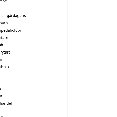
rting
a en gårdagens
ebarn
ppedaliofobi
etare
mb
rytare
i
sbruk
g
i
k
st
vhandel