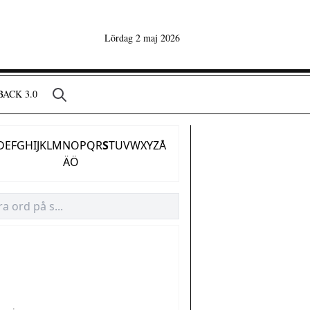
Lördag 2 maj 2026
ACK 3.0
D
E
F
G
H
I
J
K
L
M
N
O
P
Q
R
S
T
U
V
W
X
Y
Z
Å
Ä
Ö