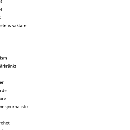
ra
ös
s
hetens väktare
r
rism
̈rkränkt
er
arde
nöre
onsjournalistik
rohet