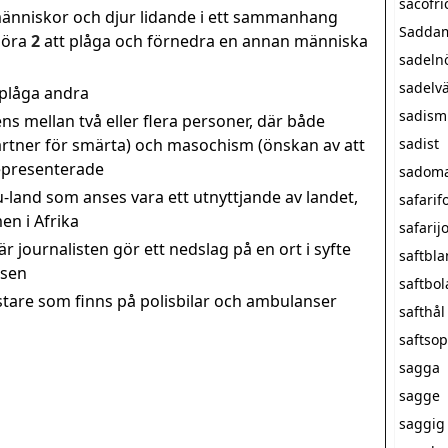
sacofri
 människor och djur lidande i ett sammanhang
Saddam
göra
2
att plåga och förnedra en annan människa
sadeln
sadelv
 plåga andra
sadism
ns mellan två eller flera personer, där både
artner för smärta) och masochism (önskan av att
sadist
representerade
sadom
 u-land som anses vara ett utnyttjande av landet,
safarif
en i Afrika
safarij
är journalisten gör ett nedslag på en ort i syfte
saftbl
tsen
saftbol
stare som finns på polisbilar och ambulanser
safthål
saftso
sagga
sagge
saggig