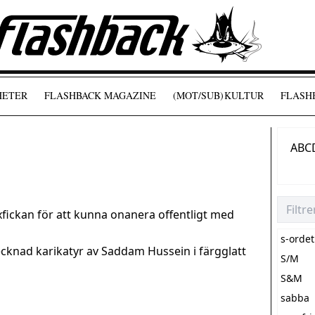
HETER
FLASHBACK MAGAZINE
(MOT/SUB)
KULTUR
FLASHB
A
B
C
yxfickan för att kunna onanera offentligt med
s-ordet
cknad karikatyr av Saddam Hussein i färgglatt
S/M
S&M
sabba