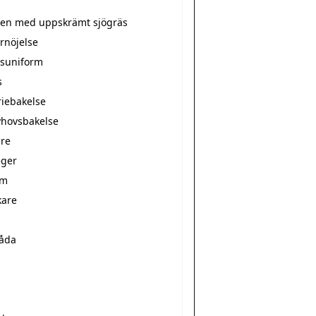
tten med uppskrämt sjögräs
rnöjelse
suniform
s
riebakelse
hovsbakelse
re
ger
rm
kare
s
låda