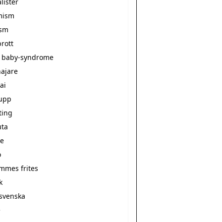
alister
mism
ism
rott
 baby-syndrome
ajare
ai
upp
ting
ta
e
o
ommes frites
k
svenska
e