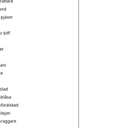
rättare
und
-pjäxor
r biff
et
mani
te
sblad
sblåsa
sförälskad
slejon
sraggare