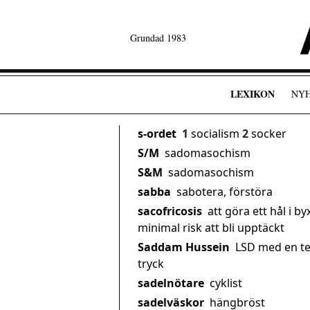
Grundad 1983
LEXIKON
NY
s-ordet
1
socialism
2
socker
S/M
sadomasochism
S&M
sadomasochism
sabba
sabotera, förstöra
sacofricosis
att göra ett hål i b
minimal risk att bli upptäckt
Saddam Hussein
LSD med en te
tryck
sadelnötare
cyklist
sadelväskor
hängbröst