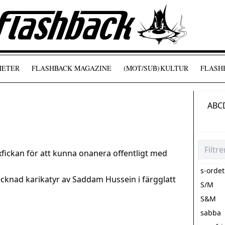
HETER
FLASHBACK MAGAZINE
(MOT/SUB)
KULTUR
FLASHB
A
B
C
yxfickan för att kunna onanera offentligt med
s-ordet
cknad karikatyr av Saddam Hussein i färgglatt
S/M
S&M
sabba