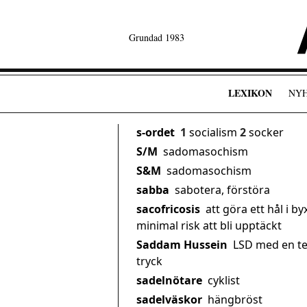
Grundad 1983
LEXIKON
NY
s-ordet
1
socialism
2
socker
S/M
sadomasochism
S&M
sadomasochism
sabba
sabotera, förstöra
sacofricosis
att göra ett hål i b
minimal risk att bli upptäckt
Saddam Hussein
LSD med en te
tryck
sadelnötare
cyklist
sadelväskor
hängbröst