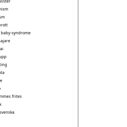
alister
mism
ism
rott
 baby-syndrome
ajare
ai
upp
ting
ta
e
o
ommes frites
k
svenska
e