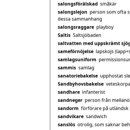
salongsförälskad
småkär
salongslejon
person som ofta sy
dessa sammanhang
salongsraggare
playboy
Saltis
Saltsjöbaden
saltvatten med uppskrämt sjö
sameförnöjelse
lapskojs (lapp+
samlagsuniform
permissionsu
sammis
samlag
sanatoriebakelse
upphostat sl
Sandbyhovsbakelse
veteskorp
sandhare
infanterist
sandneger
person från mellanö
sandorm
förförare på utländsk
sandvikare
sandwich
sanslös
otrolig, som saknar be