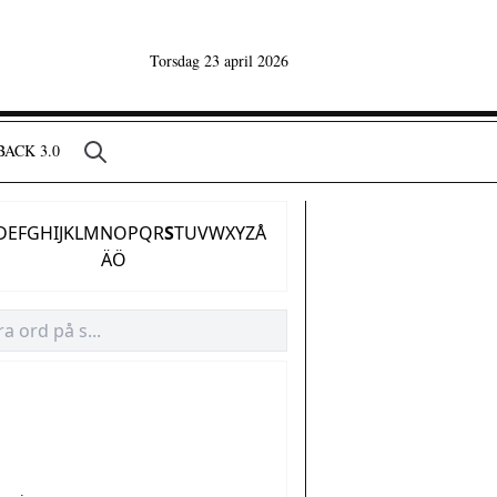
Torsdag 23 april 2026
ACK 3.0
D
E
F
G
H
I
J
K
L
M
N
O
P
Q
R
S
T
U
V
W
X
Y
Z
Å
Ä
Ö