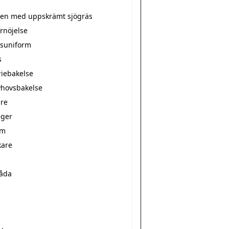
tten med uppskrämt sjögräs
rnöjelse
suniform
s
riebakelse
hovsbakelse
re
ger
rm
kare
s
låda