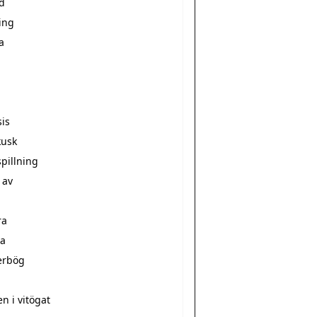
d
ing
a
sis
kusk
pillning
 av
ra
a
erbög
a
n i vitögat