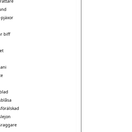
rättare
und
-pjäxor
r biff
et
mani
te
sblad
sblåsa
sförälskad
slejon
sraggare