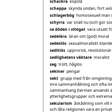
schackra
köpslå
schappa
skynda undan, fort avläg
schlagerbög
homosexuell man so
schyrra
var snäll nu (och gör som
se döden i vitögat
vara utsatt fö
sedelära
läran om (god) moral
sedeslös
sexualmoraliskt klande
seditiös
upprorisk, revolutionär
sedlighetens väktare
moralist
seg
trött, håglös
sekiner
pengar
sekt
grupp med från omgivningen
inre sammanhållning och ofta int
sammanhang (termen används äve
ytterlighetsgrupper och extrem
sekularism
åskådning som vill 
och låta religionen vara en priv