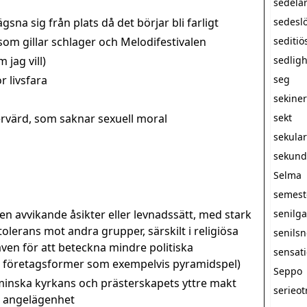
sedelä
sna sig från plats då det börjar bli farligt
sedesl
m gillar schlager och Melodifestivalen
seditiö
 jag vill)
sedlig
r livsfara
seg
sekine
rvärd, som saknar sexuell moral
sekt
sekula
sekunda
Selma
semest
 avvikande åsikter eller levnadssätt, med stark
senilg
olerans mot andra grupper, särskilt i religiösa
senils
n för att beteckna mindre politiska
sensati
a företagsformer som exempelvis pyramidspel)
Seppo
minska kyrkans och prästerskapets yttre makt
serieot
at angelägenhet