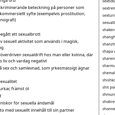
långa ord
sextiot
iskriminerande beteckning på personer som
sextre
i kommersiellt syfte (exempelvis prostitution,
sextur
nografi)
sexualb
shaken
egått ett sexualbrott
shangh
v sexuell aktivitet som används i magisk,
shanzh
ng
shapa 
överdriven sexualdrift hos man eller kvinna, där
sharen
 liv och vardag negativt
sharmu
å sex och samlevnad, som yrkesmässigt ägnar
shemal
shishk
exualitet
shit p
rkar, främst öl
shmun
t
shobre
iskor för sexuella ändamål
shonn
 med sexuellt innehåll till sin partner