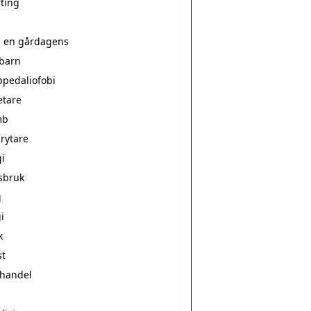
rting
a en gårdagens
ebarn
ppedaliofobi
etare
mb
rytare
i
sbruk
g
i
k
st
vhandel