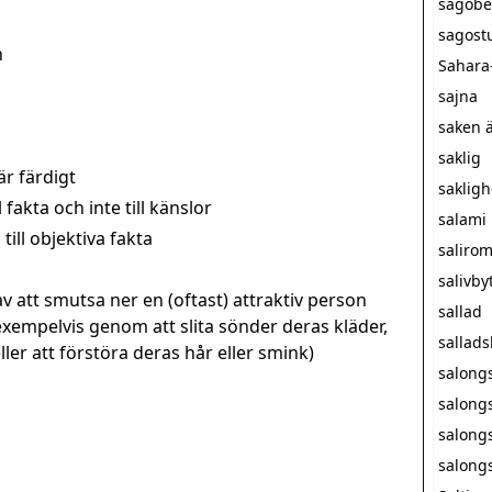
sagobe
sagost
n
Sahara
sajna
saken ä
saklig
är färdigt
sakligh
fakta och inte till känslor
salami
till objektiva fakta
saliro
salivby
v att smutsa ner en (oftast) attraktiv person
sallad
exempelvis genom att slita sönder deras kläder,
sallad
er att förstöra deras hår eller smink)
salong
salong
salong
salong