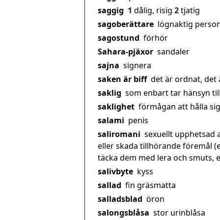
saggig
1
dålig, risig
2
tjatig
sagoberättare
lögnaktig perso
sagostund
förhör
Sahara-pjäxor
sandaler
sajna
signera
saken är biff
det är ordnat, det 
saklig
som enbart tar hänsyn till 
saklighet
förmågan att hålla sig 
salami
penis
saliromani
sexuellt upphetsad a
eller skada tillhörande föremål (
täcka dem med lera och smuts, ell
salivbyte
kyss
sallad
fin gräsmatta
salladsblad
öron
salongsblåsa
stor urinblåsa