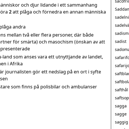
sacofri
 människor och djur lidande i ett sammanhang
Saddam
göra
2
att plåga och förnedra en annan människa
sadeln
sadelv
 plåga andra
sadism
ns mellan två eller flera personer, där både
artner för smärta) och masochism (önskan av att
sadist
representerade
sadom
 u-land som anses vara ett utnyttjande av landet,
safarif
en i Afrika
safarij
är journalisten gör ett nedslag på en ort i syfte
saftbl
tsen
saftbol
stare som finns på polisbilar och ambulanser
safthål
saftso
sagga
sagge
saggig