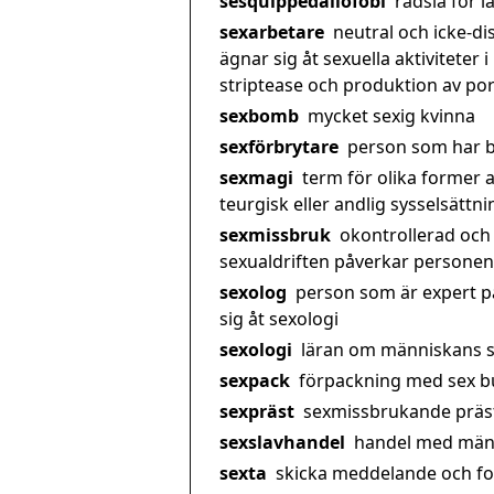
sesquippedaliofobi
rädsla för 
sexarbetare
neutral och icke-d
ägnar sig åt sexuella aktiviteter 
striptease och produktion av por
sexbomb
mycket sexig kvinna
sexförbrytare
person som har b
sexmagi
term för olika former a
teurgisk eller andlig sysselsättni
sexmissbruk
okontrollerad och 
sexualdriften påverkar personens
sexolog
person som är expert p
sig åt sexologi
sexologi
läran om människans s
sexpack
förpackning med sex bu
sexpräst
sexmissbrukande präs
sexslavhandel
handel med männ
sexta
skicka meddelande och foto