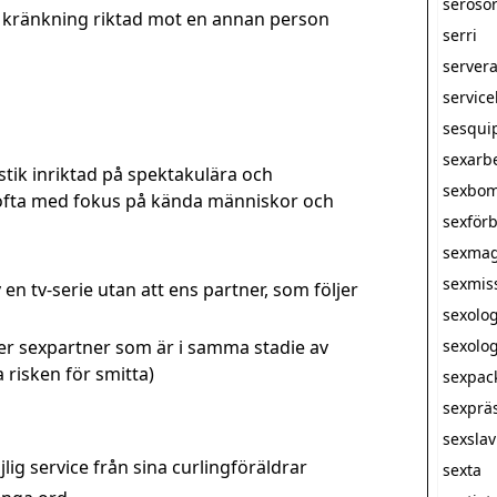
seroso
 kränkning riktad mot en annan person
serri
server
servic
sesqui
sexarb
stik inriktad på spektakulära och
sexbo
ofta med fokus på kända människor och
sexförb
sexmag
sexmis
v en tv-serie utan att ens partner, som följer
sexolo
er sexpartner som är i samma stadie av
sexolog
risken för smitta)
sexpac
sexprä
sexsla
lig service från sina curlingföräldrar
sexta