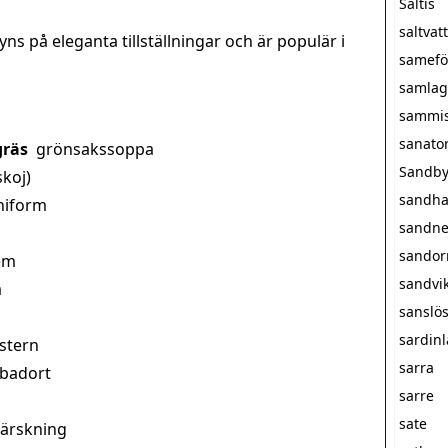
Saltis
saltva
ns på eleganta tillställningar och är populär i
samefö
samlag
sammi
sanato
gräs
grönsakssoppa
Sandby
skoj)
sandha
niform
sandne
sando
em
sandvi
a
sanslö
sardin
stern
sarra
 badort
sarre
sate
härskning