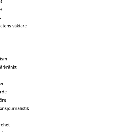
ra
ös
s
hetens väktare
r
rism
̈rkränkt
er
arde
nöre
onsjournalistik
rohet