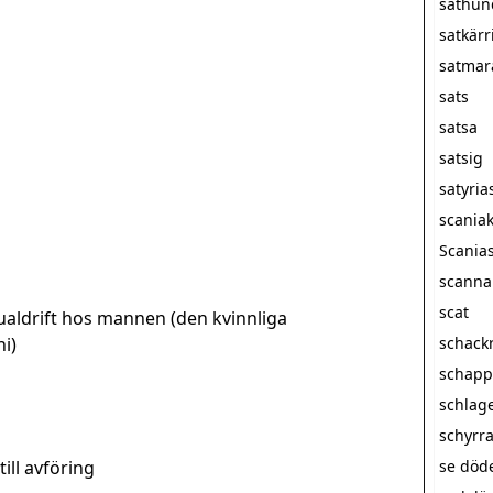
sathun
satkärr
satmar
sats
satsa
satsig
satyria
scania
Scanias
scanna
scat
ualdrift hos mannen (den kvinnliga
i)
schack
schapp
schlag
schyrr
till avföring
se döde