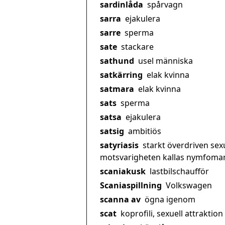
sardinlåda
spårvagn
sarra
ejakulera
sarre
sperma
sate
stackare
sathund
usel människa
satkärring
elak kvinna
satmara
elak kvinna
sats
sperma
satsa
ejakulera
satsig
ambitiös
satyriasis
starkt överdriven sex
motsvarigheten kallas nymfoman
scaniakusk
lastbilschaufför
Scaniaspillning
Volkswagen
scanna av
ögna igenom
scat
koprofili, sexuell attraktion 