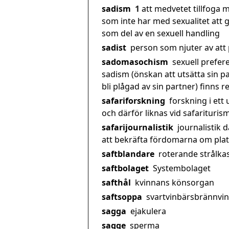
sadism
1
att medvetet tillfoga
som inte har med sexualitet att 
som del av en sexuell handling
sadist
person som njuter av att
sadomasochism
sexuell prefere
sadism (önskan att utsätta sin p
bli plågad av sin partner) finns 
safariforskning
forskning i ett
och därför liknas vid safariturism
safarijournalistik
journalistik d
att bekräfta fördomarna om pla
saftblandare
roterande strålka
saftbolaget
Systembolaget
safthål
kvinnans könsorgan
saftsoppa
svartvinbärsbrännvin
sagga
ejakulera
sagge
sperma