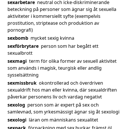
sexarbetare
neutral och icke-diskriminerande
beteckning på personer som ägnar sig åt sexuella
aktiviteter i kommersiellt syfte (exempelvis
prostitution, striptease och produktion av
pornografi)
sexbomb
mycket sexig kvinna
sexförbrytare
person som har begått ett
sexualbrott
sexmagi
term för olika former av sexuell aktivitet
som används i magisk, teurgisk eller andlig
sysselsättning
sexmissbruk
okontrollerad och överdriven
sexualdrift hos man eller kvinna, där sexualdriften
påverkar personens liv och vardag negativt
sexolog
person som är expert på sex och
samlevnad, som yrkesmässigt ägnar sig åt sexologi
sexologi
läran om människans sexualitet
sexpack
förpackning med sex burkar, främst öl