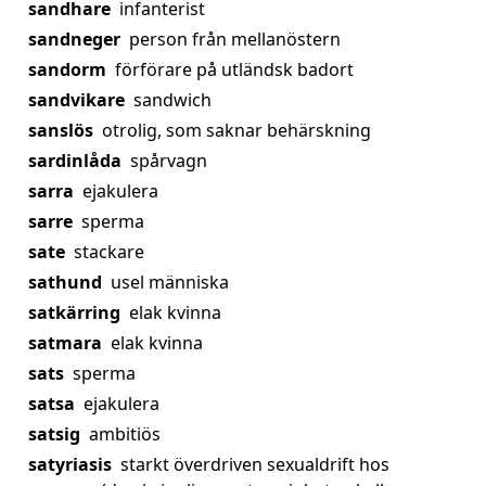
sandhare
infanterist
sandneger
person från mellanöstern
sandorm
förförare på utländsk badort
sandvikare
sandwich
sanslös
otrolig, som saknar behärskning
sardinlåda
spårvagn
sarra
ejakulera
sarre
sperma
sate
stackare
sathund
usel människa
satkärring
elak kvinna
satmara
elak kvinna
sats
sperma
satsa
ejakulera
satsig
ambitiös
satyriasis
starkt överdriven sexualdrift hos