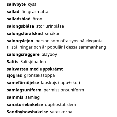
salivbyte
kyss
sallad
fin gräsmatta
salladsblad
öron
salongsblåsa
stor urinblåsa
salongsförälskad
småkär
salongslejon
person som ofta syns på eleganta
tillställningar och är populär i dessa sammanhang
salongsraggare
playboy
Saltis
Saltsjöbaden
saltvatten med uppskrämt
sjögräs
grönsakssoppa
sameförnöjelse
lapskojs (lapp+skoj)
samlagsuniform
permissionsuniform
sammis
samlag
sanatoriebakelse
upphostat slem
Sandbyhovsbakelse
veteskorpa