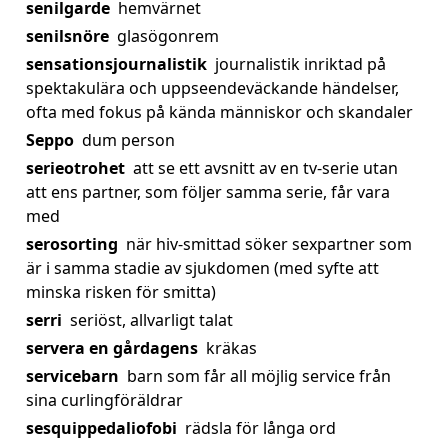
senilgarde
hemvärnet
senilsnöre
glasögonrem
sensationsjournalistik
journalistik inriktad på
spektakulära och uppseendeväckande händelser,
ofta med fokus på kända människor och skandaler
Seppo
dum person
serieotrohet
att se ett avsnitt av en tv-serie utan
att ens partner, som följer samma serie, får vara
med
serosorting
när hiv-smittad söker sexpartner som
är i samma stadie av sjukdomen (med syfte att
minska risken för smitta)
serri
seriöst, allvarligt talat
servera en gårdagens
kräkas
servicebarn
barn som får all möjlig service från
sina curlingföräldrar
sesquippedaliofobi
rädsla för långa ord