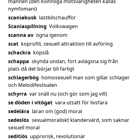
mannen (den kvinnliga motsvarigheten kallas
nymfomani)
scaniakusk
lastbilschaufför
Scaniaspillning
Volkswagen
scanna av
ögna igenom
scat
koprofili, sexuell attraktion till avföring
schackra
köpslå
schappa
skynda undan, fort avlägsna sig från
plats då det börjar bli farligt
schlagerbög
homosexuell man som gillar schlager
och Melodifestivalen
schyrra
var snäll nu (och gör som jag vill)
se döden i vitögat
vara utsatt för livsfara
sedelära
läran om (god) moral
sedeslös
sexualmoraliskt klandervärd, som saknar
sexuell moral
seditiös
upprorisk, revolutionär