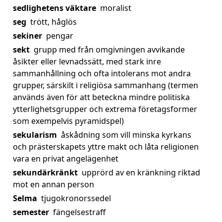
sedlighetens väktare
moralist
seg
trött, håglös
sekiner
pengar
sekt
grupp med från omgivningen avvikande
åsikter eller levnadssätt, med stark inre
sammanhållning och ofta intolerans mot andra
grupper, särskilt i religiösa sammanhang (termen
används även för att beteckna mindre politiska
ytterlighetsgrupper och extrema företagsformer
som exempelvis pyramidspel)
sekularism
åskådning som vill minska kyrkans
och prästerskapets yttre makt och låta religionen
vara en privat angelägenhet
sekundärkränkt
upprörd av en kränkning riktad
mot en annan person
Selma
tjugokronorssedel
semester
fängelsestraff