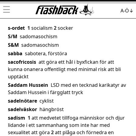
☰
A-Ö↓
s-ordet
1
socialism
2
socker
S/M
sadomasochism
S&M
sadomasochism
sabba
sabotera, förstöra
sacofricosis
att göra ett hål i byxfickan för att
kunna onanera offentligt med minimal risk att bli
upptäckt
Saddam Hussein
LSD med en tecknad karikatyr av
Saddam Hussein i färgglatt tryck
sadelnötare
cyklist
sadelväskor
hängbröst
sadism
1
att medvetet tillfoga människor och djur
lidande i ett sammanhang som inte har med
sexualitet att göra
2
att plåga och förnedra en