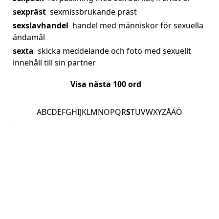
sexpräst
sexmissbrukande präst
sexslavhandel
handel med människor för sexuella
ändamål
sexta
skicka meddelande och foto med sexuellt
innehåll till sin partner
Visa nästa
100
ord
A
B
C
D
E
F
G
H
I
J
K
L
M
N
O
P
Q
R
S
T
U
V
W
X
Y
Z
Å
Ä
Ö