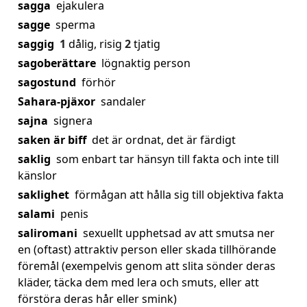
sagga
ejakulera
sagge
sperma
saggig
1
dålig, risig
2
tjatig
sagoberättare
lögnaktig person
sagostund
förhör
Sahara-pjäxor
sandaler
sajna
signera
saken är biff
det är ordnat, det är färdigt
saklig
som enbart tar hänsyn till fakta och inte till
känslor
saklighet
förmågan att hålla sig till objektiva fakta
salami
penis
saliromani
sexuellt upphetsad av att smutsa ner
en (oftast) attraktiv person eller skada tillhörande
föremål (exempelvis genom att slita sönder deras
kläder, täcka dem med lera och smuts, eller att
förstöra deras hår eller smink)