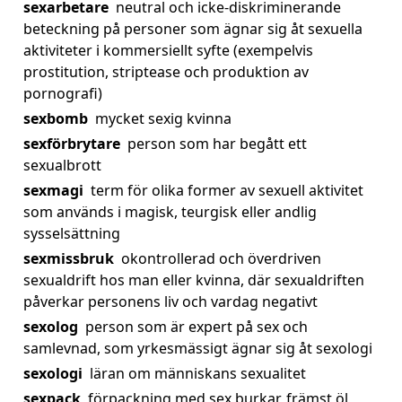
sexarbetare
neutral och icke-diskriminerande
beteckning på personer som ägnar sig åt sexuella
aktiviteter i kommersiellt syfte (exempelvis
prostitution, striptease och produktion av
pornografi)
sexbomb
mycket sexig kvinna
sexförbrytare
person som har begått ett
sexualbrott
sexmagi
term för olika former av sexuell aktivitet
som används i magisk, teurgisk eller andlig
sysselsättning
sexmissbruk
okontrollerad och överdriven
sexualdrift hos man eller kvinna, där sexualdriften
påverkar personens liv och vardag negativt
sexolog
person som är expert på sex och
samlevnad, som yrkesmässigt ägnar sig åt sexologi
sexologi
läran om människans sexualitet
sexpack
förpackning med sex burkar, främst öl