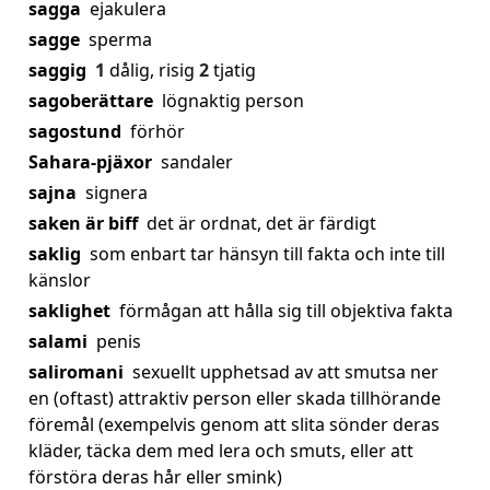
sagga
ejakulera
sagge
sperma
saggig
1
dålig, risig
2
tjatig
sagoberättare
lögnaktig person
sagostund
förhör
Sahara-pjäxor
sandaler
sajna
signera
saken är biff
det är ordnat, det är färdigt
saklig
som enbart tar hänsyn till fakta och inte till
känslor
saklighet
förmågan att hålla sig till objektiva fakta
salami
penis
saliromani
sexuellt upphetsad av att smutsa ner
en (oftast) attraktiv person eller skada tillhörande
föremål (exempelvis genom att slita sönder deras
kläder, täcka dem med lera och smuts, eller att
förstöra deras hår eller smink)