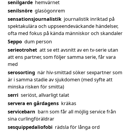
senilgarde
hemvärnet
senilsnöre
glasögonrem
sensationsjournalistik
journalistik inriktad på
spektakulära och uppseendeväckande händelser,
ofta med fokus på kända människor och skandaler
Seppo
dum person
serieotrohet
att se ett avsnitt av en tv-serie utan
att ens partner, som följer samma serie, får vara
med
serosorting
när hiv-smittad söker sexpartner som
är i samma stadie av sjukdomen (med syfte att
minska risken för smitta)
serri
seriöst, allvarligt talat
servera en gårdagens
kräkas
servicebarn
barn som får all möjlig service från
sina curlingföräldrar
sesquippedaliofobi
rädsla för långa ord