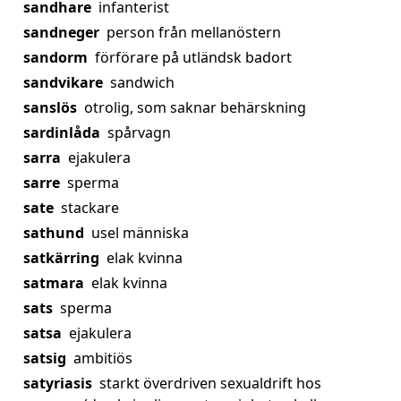
sandhare
infanterist
sandneger
person från mellanöstern
sandorm
förförare på utländsk badort
sandvikare
sandwich
sanslös
otrolig, som saknar behärskning
sardinlåda
spårvagn
sarra
ejakulera
sarre
sperma
sate
stackare
sathund
usel människa
satkärring
elak kvinna
satmara
elak kvinna
sats
sperma
satsa
ejakulera
satsig
ambitiös
satyriasis
starkt överdriven sexualdrift hos