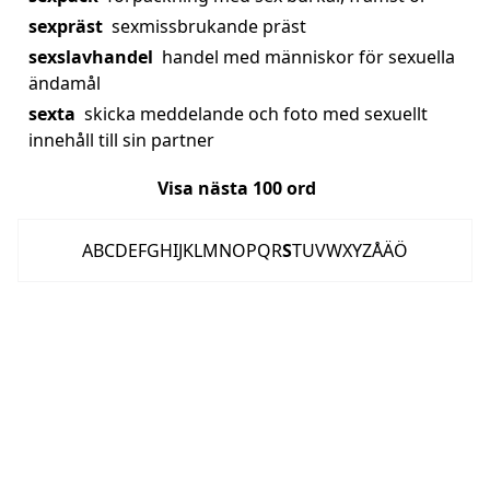
sexpräst
sexmissbrukande präst
sexslavhandel
handel med människor för sexuella
ändamål
sexta
skicka meddelande och foto med sexuellt
innehåll till sin partner
Visa nästa
100
ord
A
B
C
D
E
F
G
H
I
J
K
L
M
N
O
P
Q
R
S
T
U
V
W
X
Y
Z
Å
Ä
Ö