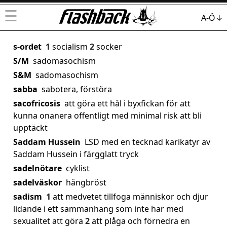
☰
A-Ö↓
s-ordet
1
socialism
2
socker
S/M
sadomasochism
S&M
sadomasochism
sabba
sabotera, förstöra
sacofricosis
att göra ett hål i byxfickan för att
kunna onanera offentligt med minimal risk att bli
upptäckt
Saddam Hussein
LSD med en tecknad karikatyr av
Saddam Hussein i färgglatt tryck
sadelnötare
cyklist
sadelväskor
hängbröst
sadism
1
att medvetet tillfoga människor och djur
lidande i ett sammanhang som inte har med
sexualitet att göra
2
att plåga och förnedra en