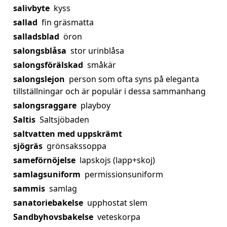
salivbyte
kyss
sallad
fin gräsmatta
salladsblad
öron
salongsblåsa
stor urinblåsa
salongsförälskad
småkär
salongslejon
person som ofta syns på eleganta
tillställningar och är populär i dessa sammanhang
salongsraggare
playboy
Saltis
Saltsjöbaden
saltvatten med uppskrämt
sjögräs
grönsakssoppa
sameförnöjelse
lapskojs (lapp+skoj)
samlagsuniform
permissionsuniform
sammis
samlag
sanatoriebakelse
upphostat slem
Sandbyhovsbakelse
veteskorpa