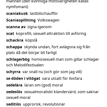
mannen (den kvinnliga motsvarigheten kallas
nymfomani)
scaniakusk
lastbilschaufför
Scaniaspillning
Volkswagen
scanna av
ögna igenom
scat
koprofili, sexuell attraktion till avföring
schackra
köpslå
schappa
skynda undan, fort avlägsna sig från
plats då det börjar bli farligt
schlagerbög
homosexuell man som gillar schlager
och Melodifestivalen
schyrra
var snäll nu (och gör som jag vill)
se döden i vitögat
vara utsatt för livsfara
sedelära
läran om (god) moral
sedeslös
sexualmoraliskt klandervärd, som saknar
sexuell moral
seditiös
upprorisk, revolutionär