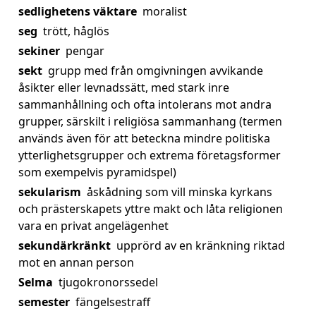
sedlighetens väktare
moralist
seg
trött, håglös
sekiner
pengar
sekt
grupp med från omgivningen avvikande
åsikter eller levnadssätt, med stark inre
sammanhållning och ofta intolerans mot andra
grupper, särskilt i religiösa sammanhang (termen
används även för att beteckna mindre politiska
ytterlighetsgrupper och extrema företagsformer
som exempelvis pyramidspel)
sekularism
åskådning som vill minska kyrkans
och prästerskapets yttre makt och låta religionen
vara en privat angelägenhet
sekundärkränkt
upprörd av en kränkning riktad
mot en annan person
Selma
tjugokronorssedel
semester
fängelsestraff