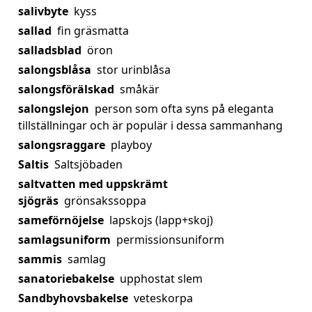
salivbyte
kyss
sallad
fin gräsmatta
salladsblad
öron
salongsblåsa
stor urinblåsa
salongsförälskad
småkär
salongslejon
person som ofta syns på eleganta
tillställningar och är populär i dessa sammanhang
salongsraggare
playboy
Saltis
Saltsjöbaden
saltvatten med uppskrämt
sjögräs
grönsakssoppa
sameförnöjelse
lapskojs (lapp+skoj)
samlagsuniform
permissionsuniform
sammis
samlag
sanatoriebakelse
upphostat slem
Sandbyhovsbakelse
veteskorpa