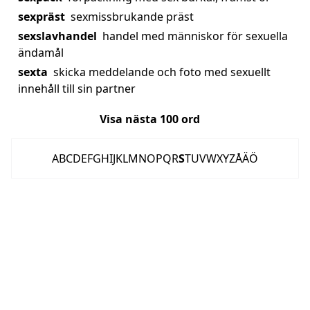
sexpräst
sexmissbrukande präst
sexslavhandel
handel med människor för sexuella
ändamål
sexta
skicka meddelande och foto med sexuellt
innehåll till sin partner
Visa nästa
100
ord
A
B
C
D
E
F
G
H
I
J
K
L
M
N
O
P
Q
R
S
T
U
V
W
X
Y
Z
Å
Ä
Ö