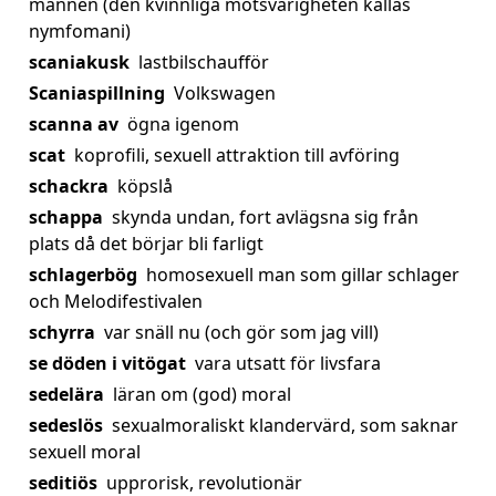
mannen (den kvinnliga motsvarigheten kallas
nymfomani)
scaniakusk
lastbilschaufför
Scaniaspillning
Volkswagen
scanna av
ögna igenom
scat
koprofili, sexuell attraktion till avföring
schackra
köpslå
schappa
skynda undan, fort avlägsna sig från
plats då det börjar bli farligt
schlagerbög
homosexuell man som gillar schlager
och Melodifestivalen
schyrra
var snäll nu (och gör som jag vill)
se döden i vitögat
vara utsatt för livsfara
sedelära
läran om (god) moral
sedeslös
sexualmoraliskt klandervärd, som saknar
sexuell moral
seditiös
upprorisk, revolutionär