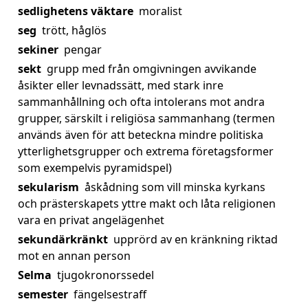
sedlighetens väktare
moralist
seg
trött, håglös
sekiner
pengar
sekt
grupp med från omgivningen avvikande
åsikter eller levnadssätt, med stark inre
sammanhållning och ofta intolerans mot andra
grupper, särskilt i religiösa sammanhang (termen
används även för att beteckna mindre politiska
ytterlighetsgrupper och extrema företagsformer
som exempelvis pyramidspel)
sekularism
åskådning som vill minska kyrkans
och prästerskapets yttre makt och låta religionen
vara en privat angelägenhet
sekundärkränkt
upprörd av en kränkning riktad
mot en annan person
Selma
tjugokronorssedel
semester
fängelsestraff