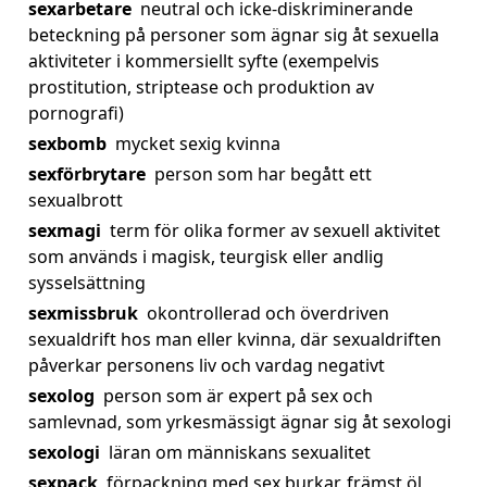
sexarbetare
neutral och icke-diskriminerande
beteckning på personer som ägnar sig åt sexuella
aktiviteter i kommersiellt syfte (exempelvis
prostitution, striptease och produktion av
pornografi)
sexbomb
mycket sexig kvinna
sexförbrytare
person som har begått ett
sexualbrott
sexmagi
term för olika former av sexuell aktivitet
som används i magisk, teurgisk eller andlig
sysselsättning
sexmissbruk
okontrollerad och överdriven
sexualdrift hos man eller kvinna, där sexualdriften
påverkar personens liv och vardag negativt
sexolog
person som är expert på sex och
samlevnad, som yrkesmässigt ägnar sig åt sexologi
sexologi
läran om människans sexualitet
sexpack
förpackning med sex burkar, främst öl