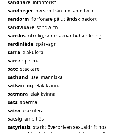
sandhare
infanterist
sandneger
person från mellanöstern
sandorm
förförare på utländsk badort
sandvikare
sandwich
sanslös
otrolig, som saknar behärskning
sardinlåda
spårvagn
sarra
ejakulera
sarre
sperma
sate
stackare
sathund
usel människa
satkärring
elak kvinna
satmara
elak kvinna
sats
sperma
satsa
ejakulera
satsig
ambitiös
satyriasis
starkt överdriven sexualdrift hos