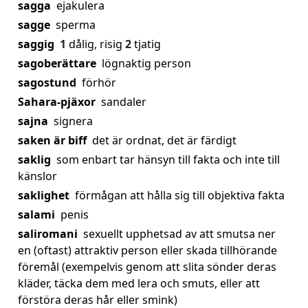
sagga
ejakulera
sagge
sperma
saggig
1
dålig, risig
2
tjatig
sagoberättare
lögnaktig person
sagostund
förhör
Sahara-pjäxor
sandaler
sajna
signera
saken är biff
det är ordnat, det är färdigt
saklig
som enbart tar hänsyn till fakta och inte till
känslor
saklighet
förmågan att hålla sig till objektiva fakta
salami
penis
saliromani
sexuellt upphetsad av att smutsa ner
en (oftast) attraktiv person eller skada tillhörande
föremål (exempelvis genom att slita sönder deras
kläder, täcka dem med lera och smuts, eller att
förstöra deras hår eller smink)