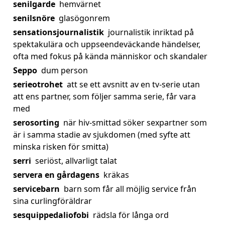
senilgarde
hemvärnet
senilsnöre
glasögonrem
sensationsjournalistik
journalistik inriktad på
spektakulära och uppseendeväckande händelser,
ofta med fokus på kända människor och skandaler
Seppo
dum person
serieotrohet
att se ett avsnitt av en tv-serie utan
att ens partner, som följer samma serie, får vara
med
serosorting
när hiv-smittad söker sexpartner som
är i samma stadie av sjukdomen (med syfte att
minska risken för smitta)
serri
seriöst, allvarligt talat
servera en gårdagens
kräkas
servicebarn
barn som får all möjlig service från
sina curlingföräldrar
sesquippedaliofobi
rädsla för långa ord