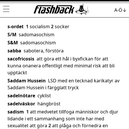
☰
A-Ö↓
s-ordet
1
socialism
2
socker
S/M
sadomasochism
S&M
sadomasochism
sabba
sabotera, förstöra
sacofricosis
att göra ett hål i byxfickan för att
kunna onanera offentligt med minimal risk att bli
upptäckt
Saddam Hussein
LSD med en tecknad karikatyr av
Saddam Hussein i färgglatt tryck
sadelnötare
cyklist
sadelväskor
hängbröst
sadism
1
att medvetet tillfoga människor och djur
lidande i ett sammanhang som inte har med
sexualitet att göra
2
att plåga och förnedra en