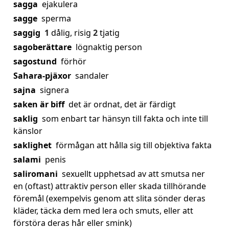
sagga
ejakulera
sagge
sperma
saggig
1
dålig, risig
2
tjatig
sagoberättare
lögnaktig person
sagostund
förhör
Sahara-pjäxor
sandaler
sajna
signera
saken är biff
det är ordnat, det är färdigt
saklig
som enbart tar hänsyn till fakta och inte till
känslor
saklighet
förmågan att hålla sig till objektiva fakta
salami
penis
saliromani
sexuellt upphetsad av att smutsa ner
en (oftast) attraktiv person eller skada tillhörande
föremål (exempelvis genom att slita sönder deras
kläder, täcka dem med lera och smuts, eller att
förstöra deras hår eller smink)