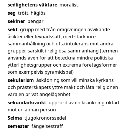
sedlighetens väktare
moralist
seg
trött, håglös
sekiner
pengar
sekt
grupp med från omgivningen avvikande
åsikter eller levnadssätt, med stark inre
sammanhållning och ofta intolerans mot andra
grupper, särskilt i religiösa sammanhang (termen
används även för att beteckna mindre politiska
ytterlighetsgrupper och extrema företagsformer
som exempelvis pyramidspel)
sekularism
åskådning som vill minska kyrkans
och prästerskapets yttre makt och låta religionen
vara en privat angelägenhet
sekundärkränkt
upprörd av en kränkning riktad
mot en annan person
Selma
tjugokronorssedel
semester
fängelsestraff