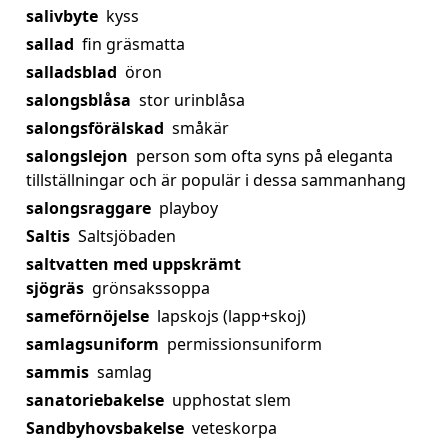
salivbyte
kyss
sallad
fin gräsmatta
salladsblad
öron
salongsblåsa
stor urinblåsa
salongsförälskad
småkär
salongslejon
person som ofta syns på eleganta
tillställningar och är populär i dessa sammanhang
salongsraggare
playboy
Saltis
Saltsjöbaden
saltvatten med uppskrämt
sjögräs
grönsakssoppa
sameförnöjelse
lapskojs (lapp+skoj)
samlagsuniform
permissionsuniform
sammis
samlag
sanatoriebakelse
upphostat slem
Sandbyhovsbakelse
veteskorpa