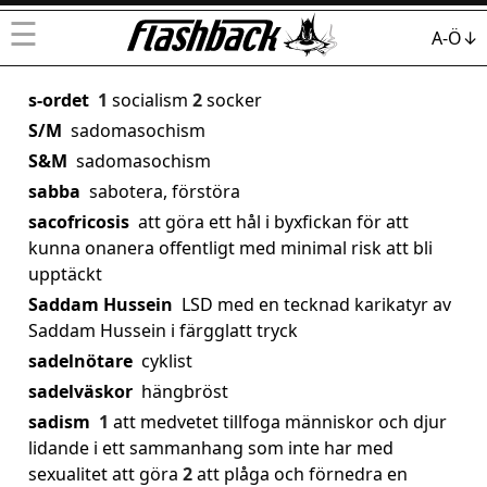
☰
A-Ö↓
s-ordet
1
socialism
2
socker
S/M
sadomasochism
S&M
sadomasochism
sabba
sabotera, förstöra
sacofricosis
att göra ett hål i byxfickan för att
kunna onanera offentligt med minimal risk att bli
upptäckt
Saddam Hussein
LSD med en tecknad karikatyr av
Saddam Hussein i färgglatt tryck
sadelnötare
cyklist
sadelväskor
hängbröst
sadism
1
att medvetet tillfoga människor och djur
lidande i ett sammanhang som inte har med
sexualitet att göra
2
att plåga och förnedra en