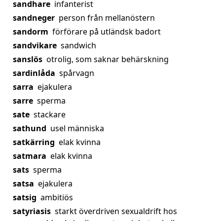
sandhare
infanterist
sandneger
person från mellanöstern
sandorm
förförare på utländsk badort
sandvikare
sandwich
sanslös
otrolig, som saknar behärskning
sardinlåda
spårvagn
sarra
ejakulera
sarre
sperma
sate
stackare
sathund
usel människa
satkärring
elak kvinna
satmara
elak kvinna
sats
sperma
satsa
ejakulera
satsig
ambitiös
satyriasis
starkt överdriven sexualdrift hos