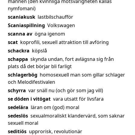
mannen (den kvinnliga motsvarigheten kallas
nymfomani)
scaniakusk
lastbilschaufför
Scaniaspillning
Volkswagen
scanna av
ögna igenom
scat
koprofili, sexuell attraktion till avföring
schackra
köpslå
schappa
skynda undan, fort avlägsna sig från
plats då det börjar bli farligt
schlagerbög
homosexuell man som gillar schlager
och Melodifestivalen
schyrra
var snäll nu (och gör som jag vill)
se döden i vitögat
vara utsatt för livsfara
sedelära
läran om (god) moral
sedeslös
sexualmoraliskt klandervärd, som saknar
sexuell moral
seditiös
upprorisk, revolutionär