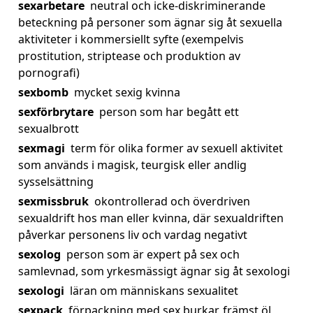
sexarbetare
neutral och icke-diskriminerande
beteckning på personer som ägnar sig åt sexuella
aktiviteter i kommersiellt syfte (exempelvis
prostitution, striptease och produktion av
pornografi)
sexbomb
mycket sexig kvinna
sexförbrytare
person som har begått ett
sexualbrott
sexmagi
term för olika former av sexuell aktivitet
som används i magisk, teurgisk eller andlig
sysselsättning
sexmissbruk
okontrollerad och överdriven
sexualdrift hos man eller kvinna, där sexualdriften
påverkar personens liv och vardag negativt
sexolog
person som är expert på sex och
samlevnad, som yrkesmässigt ägnar sig åt sexologi
sexologi
läran om människans sexualitet
sexpack
förpackning med sex burkar, främst öl