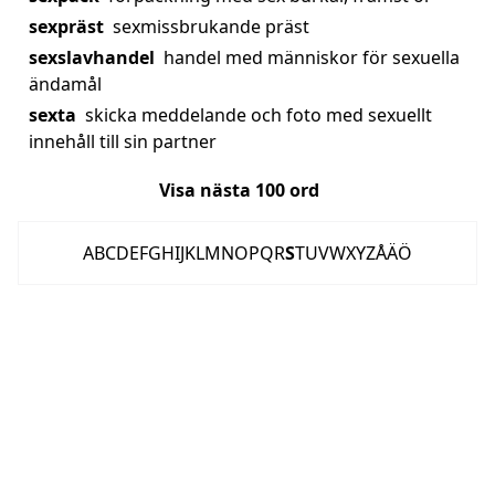
sexpräst
sexmissbrukande präst
sexslavhandel
handel med människor för sexuella
ändamål
sexta
skicka meddelande och foto med sexuellt
innehåll till sin partner
Visa nästa
100
ord
A
B
C
D
E
F
G
H
I
J
K
L
M
N
O
P
Q
R
S
T
U
V
W
X
Y
Z
Å
Ä
Ö