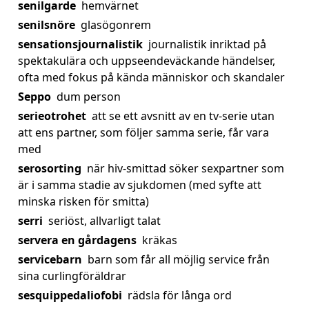
senilgarde
hemvärnet
senilsnöre
glasögonrem
sensationsjournalistik
journalistik inriktad på
spektakulära och uppseendeväckande händelser,
ofta med fokus på kända människor och skandaler
Seppo
dum person
serieotrohet
att se ett avsnitt av en tv-serie utan
att ens partner, som följer samma serie, får vara
med
serosorting
när hiv-smittad söker sexpartner som
är i samma stadie av sjukdomen (med syfte att
minska risken för smitta)
serri
seriöst, allvarligt talat
servera en gårdagens
kräkas
servicebarn
barn som får all möjlig service från
sina curlingföräldrar
sesquippedaliofobi
rädsla för långa ord