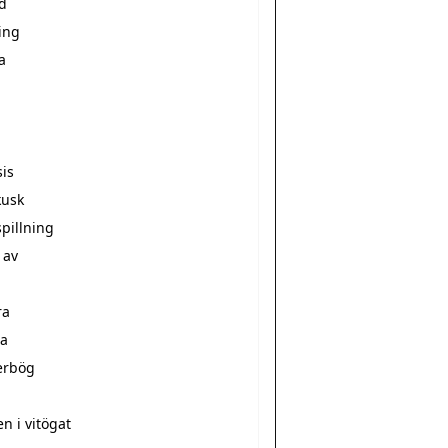
d
ing
a
sis
kusk
pillning
 av
ra
a
erbög
a
n i vitögat