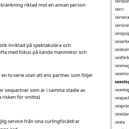
seroso
 kränkning riktad mot en annan person
serri
server
servic
sesqui
sexarb
stik inriktad på spektakulära och
sexbo
ofta med fokus på kända människor och
sexförb
sexmag
sexmis
v en tv-serie utan att ens partner, som följer
sexolo
er sexpartner som är i samma stadie av
sexolog
risken för smitta)
sexpac
sexprä
sexsla
lig service från sina curlingföräldrar
sexta