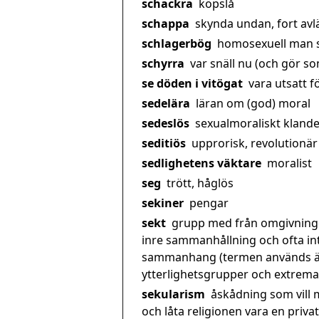
schackra
köpslå
schappa
skynda undan, fort avläg
schlagerbög
homosexuell man so
schyrra
var snäll nu (och gör som
se döden i vitögat
vara utsatt fö
sedelära
läran om (god) moral
sedeslös
sexualmoraliskt klande
seditiös
upprorisk, revolutionär
sedlighetens väktare
moralist
seg
trött, håglös
sekiner
pengar
sekt
grupp med från omgivningen
inre sammanhållning och ofta int
sammanhang (termen används äve
ytterlighetsgrupper och extrem
sekularism
åskådning som vill 
och låta religionen vara en priv