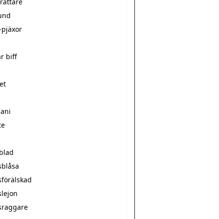
rättare
und
-pjäxor
r biff
et
mani
te
sblad
sblåsa
sförälskad
slejon
sraggare