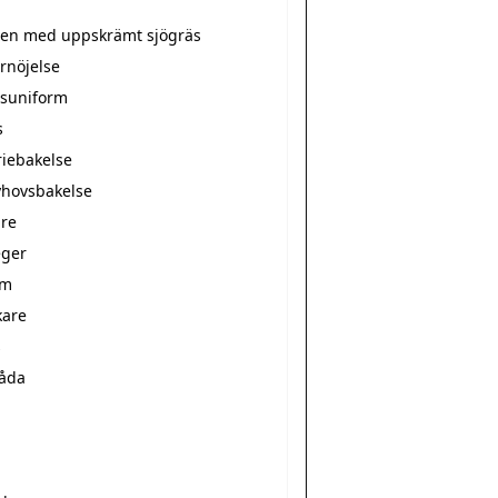
tten med uppskrämt sjögräs
rnöjelse
suniform
s
riebakelse
hovsbakelse
re
ger
rm
kare
s
låda