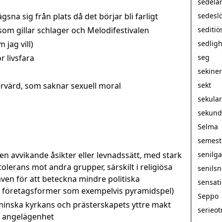
sedelä
sna sig från plats då det börjar bli farligt
sedesl
m gillar schlager och Melodifestivalen
seditiö
 jag vill)
sedlig
r livsfara
seg
sekine
rvärd, som saknar sexuell moral
sekt
sekula
sekunda
Selma
semest
 avvikande åsikter eller levnadssätt, med stark
senilg
olerans mot andra grupper, särskilt i religiösa
senils
n för att beteckna mindre politiska
sensati
a företagsformer som exempelvis pyramidspel)
Seppo
minska kyrkans och prästerskapets yttre makt
serieot
at angelägenhet