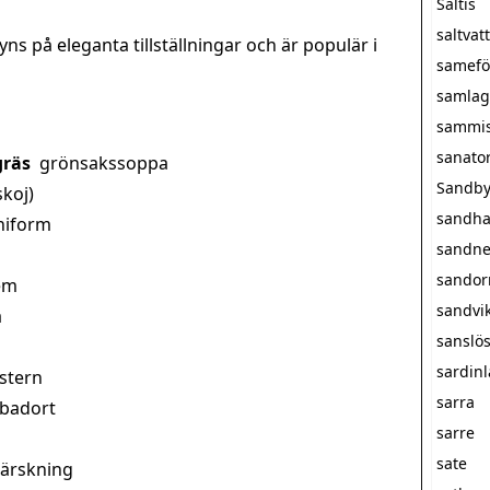
Saltis
saltva
ns på eleganta tillställningar och är populär i
samefö
samlag
sammi
sanato
gräs
grönsakssoppa
Sandby
skoj)
sandha
niform
sandne
sando
em
sandvi
a
sanslö
sardin
stern
sarra
 badort
sarre
sate
härskning