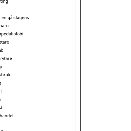
rting
a en gårdagens
ebarn
ppedaliofobi
etare
mb
rytare
i
sbruk
g
i
k
st
vhandel