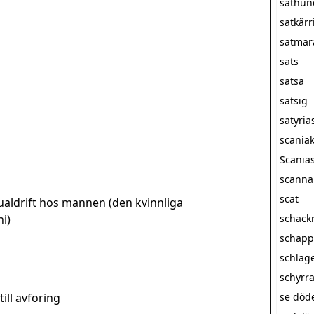
sathun
satkärr
satmar
sats
satsa
satsig
satyria
scania
Scanias
scanna
scat
ualdrift hos mannen (den kvinnliga
i)
schack
schapp
schlag
schyrr
till avföring
se döde