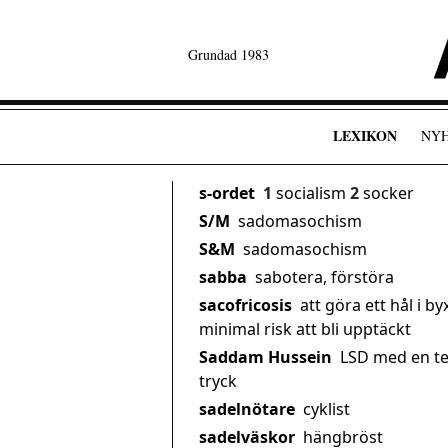
Grundad 1983
LEXIKON
NY
s-ordet
1
socialism
2
socker
S/M
sadomasochism
S&M
sadomasochism
sabba
sabotera, förstöra
sacofricosis
att göra ett hål i b
minimal risk att bli upptäckt
Saddam Hussein
LSD med en te
tryck
sadelnötare
cyklist
sadelväskor
hängbröst