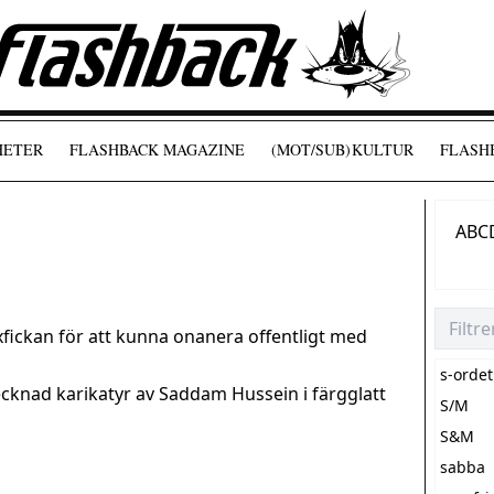
HETER
FLASHBACK MAGAZINE
(MOT/SUB)
KULTUR
FLASHB
A
B
C
yxfickan för att kunna onanera offentligt med
s-ordet
cknad karikatyr av Saddam Hussein i färgglatt
S/M
S&M
sabba