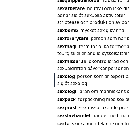
sesquippedaliofobi
rädsla för 
sexarbetare
neutral och icke-d
ägnar sig åt sexuella aktiviteter 
striptease och produktion av por
sexbomb
mycket sexig kvinna
sexförbrytare
person som har b
sexmagi
term för olika former a
teurgisk eller andlig sysselsättni
sexmissbruk
okontrollerad och 
sexualdriften påverkar personens
sexolog
person som är expert p
sig åt sexologi
sexologi
läran om människans s
sexpack
förpackning med sex bu
sexpräst
sexmissbrukande präs
sexslavhandel
handel med männ
sexta
skicka meddelande och foto