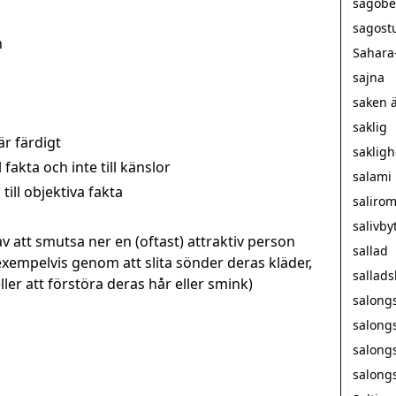
sagobe
sagost
n
Sahara
sajna
saken ä
saklig
är färdigt
sakligh
fakta och inte till känslor
salami
till objektiva fakta
saliro
salivby
v att smutsa ner en (oftast) attraktiv person
sallad
exempelvis genom att slita sönder deras kläder,
sallad
er att förstöra deras hår eller smink)
salong
salong
salong
salong