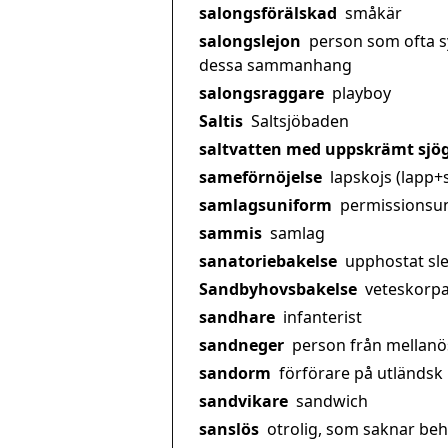
salongsförälskad
småkär
salongslejon
person som ofta sy
dessa sammanhang
salongsraggare
playboy
Saltis
Saltsjöbaden
saltvatten med uppskrämt sjö
sameförnöjelse
lapskojs (lapp+
samlagsuniform
permissionsu
sammis
samlag
sanatoriebakelse
upphostat sl
Sandbyhovsbakelse
veteskorp
sandhare
infanterist
sandneger
person från mellanö
sandorm
förförare på utländsk
sandvikare
sandwich
sanslös
otrolig, som saknar be