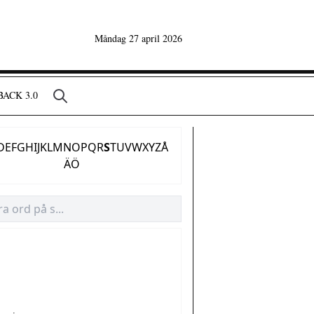
Måndag 27 april 2026
ACK 3.0
D
E
F
G
H
I
J
K
L
M
N
O
P
Q
R
S
T
U
V
W
X
Y
Z
Å
Ä
Ö