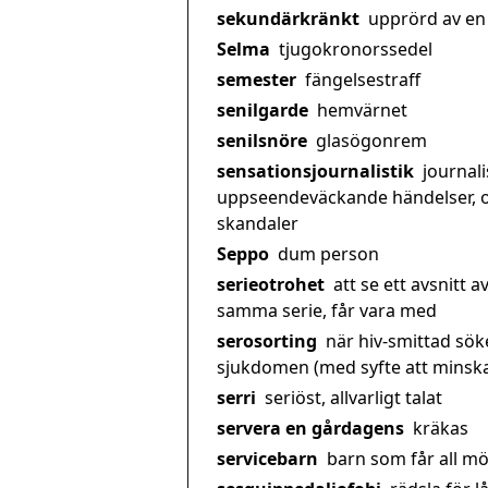
sekundärkränkt
upprörd av en
Selma
tjugokronorssedel
semester
fängelsestraff
senilgarde
hemvärnet
senilsnöre
glasögonrem
sensationsjournalistik
journali
uppseendeväckande händelser, 
skandaler
Seppo
dum person
serieotrohet
att se ett avsnitt a
samma serie, får vara med
serosorting
när hiv-smittad sök
sjukdomen (med syfte att minska 
serri
seriöst, allvarligt talat
servera en gårdagens
kräkas
servicebarn
barn som får all möj