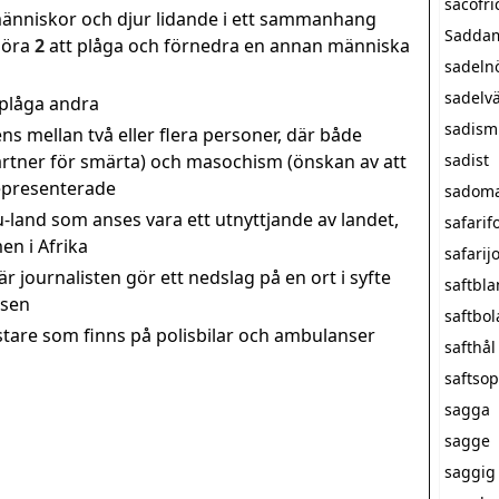
sacofri
 människor och djur lidande i ett sammanhang
Saddam
göra
2
att plåga och förnedra en annan människa
sadeln
sadelv
 plåga andra
sadism
ns mellan två eller flera personer, där både
artner för smärta) och masochism (önskan av att
sadist
representerade
sadom
 u-land som anses vara ett utnyttjande av landet,
safarif
en i Afrika
safarij
är journalisten gör ett nedslag på en ort i syfte
saftbl
tsen
saftbol
stare som finns på polisbilar och ambulanser
safthål
saftso
sagga
sagge
saggig