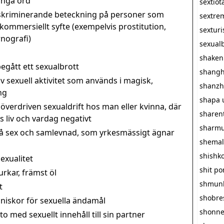
långa ord
sextiot
iskriminerande beteckning på personer som
sextre
i kommersiellt syfte (exempelvis prostitution,
sextur
nografi)
sexualb
shaken
egått ett sexualbrott
shangh
v sexuell aktivitet som används i magisk,
shanzh
ng
shapa 
överdriven sexualdrift hos man eller kvinna, där
sharen
 liv och vardag negativt
sharmu
å sex och samlevnad, som yrkesmässigt ägnar
shemal
shishk
exualitet
shit p
rkar, främst öl
shmun
t
shobre
iskor för sexuella ändamål
shonn
 med sexuellt innehåll till sin partner