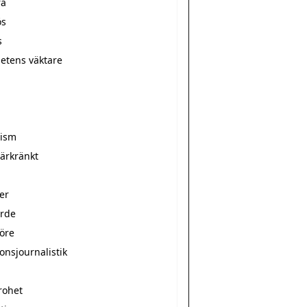
ra
ös
s
hetens väktare
r
rism
̈rkränkt
er
arde
nöre
onsjournalistik
rohet