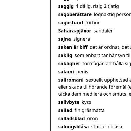
saggig
1
dålig, risig
2
tjatig
sagoberättare
lögnaktig perso
sagostund
förhör
Sahara-pjäxor
sandaler
sajna
signera
saken är biff
det är ordnat, det 
saklig
som enbart tar hänsyn till 
saklighet
förmågan att hålla sig 
salami
penis
saliromani
sexuellt upphetsad a
eller skada tillhörande föremål (
täcka dem med lera och smuts, ell
salivbyte
kyss
sallad
fin gräsmatta
salladsblad
öron
salongsblåsa
stor urinblåsa