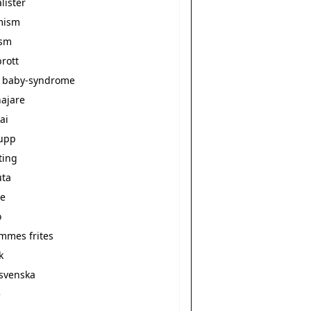
alister
mism
ism
rott
 baby-syndrome
ajare
ai
upp
ting
ta
e
o
ommes frites
k
svenska
e