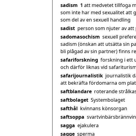
sadism
1
att medvetet tillfoga
som inte har med sexualitet att 
som del av en sexuell handling
sadist
person som njuter av att
sadomasochism
sexuell prefere
sadism (önskan att utsätta sin p
bli plågad av sin partner) finns 
safariforskning
forskning i ett
och därför liknas vid safariturism
safarijournalistik
journalistik d
att bekräfta fördomarna om pla
saftblandare
roterande strålka
saftbolaget
Systembolaget
safthål
kvinnans könsorgan
saftsoppa
svartvinbärsbrännvin
sagga
ejakulera
sagge
sperma