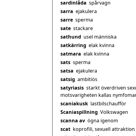
sardinlåda
spårvagn
sarra
ejakulera
sarre
sperma
sate
stackare
sathund
usel människa
satkärring
elak kvinna
satmara
elak kvinna
sats
sperma
satsa
ejakulera
satsig
ambitiös
satyriasis
starkt överdriven sex
motsvarigheten kallas nymfoman
scaniakusk
lastbilschaufför
Scaniaspillning
Volkswagen
scanna av
ögna igenom
scat
koprofili, sexuell attraktion 