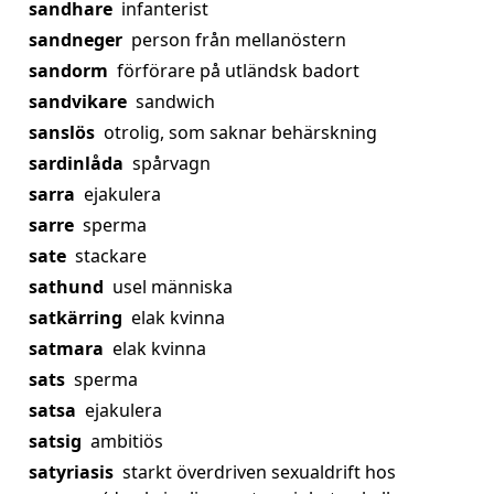
sandhare
infanterist
sandneger
person från mellanöstern
sandorm
förförare på utländsk badort
sandvikare
sandwich
sanslös
otrolig, som saknar behärskning
sardinlåda
spårvagn
sarra
ejakulera
sarre
sperma
sate
stackare
sathund
usel människa
satkärring
elak kvinna
satmara
elak kvinna
sats
sperma
satsa
ejakulera
satsig
ambitiös
satyriasis
starkt överdriven sexualdrift hos