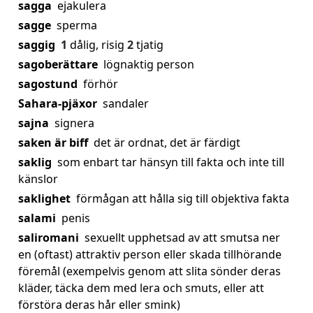
sagga
ejakulera
sagge
sperma
saggig
1
dålig, risig
2
tjatig
sagoberättare
lögnaktig person
sagostund
förhör
Sahara-pjäxor
sandaler
sajna
signera
saken är biff
det är ordnat, det är färdigt
saklig
som enbart tar hänsyn till fakta och inte till
känslor
saklighet
förmågan att hålla sig till objektiva fakta
salami
penis
saliromani
sexuellt upphetsad av att smutsa ner
en (oftast) attraktiv person eller skada tillhörande
föremål (exempelvis genom att slita sönder deras
kläder, täcka dem med lera och smuts, eller att
förstöra deras hår eller smink)