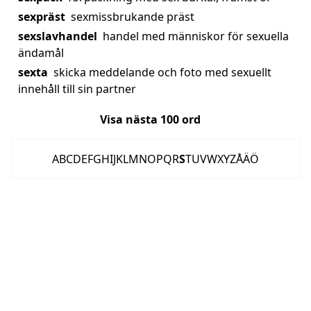
sexpräst
sexmissbrukande präst
sexslavhandel
handel med människor för sexuella
ändamål
sexta
skicka meddelande och foto med sexuellt
innehåll till sin partner
Visa nästa
100
ord
A
B
C
D
E
F
G
H
I
J
K
L
M
N
O
P
Q
R
S
T
U
V
W
X
Y
Z
Å
Ä
Ö