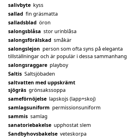
salivbyte
kyss
sallad
fin gräsmatta
salladsblad
öron
salongsblåsa
stor urinblåsa
salongsförälskad
småkär
salongslejon
person som ofta syns på eleganta
tillställningar och är populär i dessa sammanhang
salongsraggare
playboy
Saltis
Saltsjöbaden
saltvatten med uppskrämt
sjögräs
grönsakssoppa
sameförnöjelse
lapskojs (lapp+skoj)
samlagsuniform
permissionsuniform
sammis
samlag
sanatoriebakelse
upphostat slem
Sandbyhovsbakelse
veteskorpa