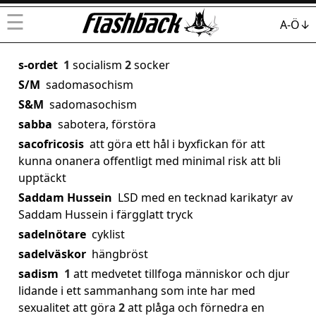
☰
A-Ö↓
s-ordet
1
socialism
2
socker
S/M
sadomasochism
S&M
sadomasochism
sabba
sabotera, förstöra
sacofricosis
att göra ett hål i byxfickan för att
kunna onanera offentligt med minimal risk att bli
upptäckt
Saddam Hussein
LSD med en tecknad karikatyr av
Saddam Hussein i färgglatt tryck
sadelnötare
cyklist
sadelväskor
hängbröst
sadism
1
att medvetet tillfoga människor och djur
lidande i ett sammanhang som inte har med
sexualitet att göra
2
att plåga och förnedra en