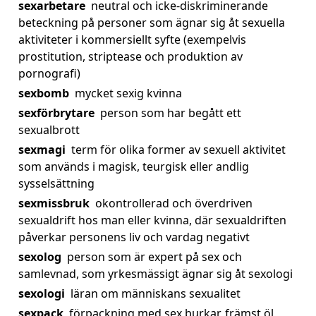
sexarbetare
neutral och icke-diskriminerande
beteckning på personer som ägnar sig åt sexuella
aktiviteter i kommersiellt syfte (exempelvis
prostitution, striptease och produktion av
pornografi)
sexbomb
mycket sexig kvinna
sexförbrytare
person som har begått ett
sexualbrott
sexmagi
term för olika former av sexuell aktivitet
som används i magisk, teurgisk eller andlig
sysselsättning
sexmissbruk
okontrollerad och överdriven
sexualdrift hos man eller kvinna, där sexualdriften
påverkar personens liv och vardag negativt
sexolog
person som är expert på sex och
samlevnad, som yrkesmässigt ägnar sig åt sexologi
sexologi
läran om människans sexualitet
sexpack
förpackning med sex burkar, främst öl