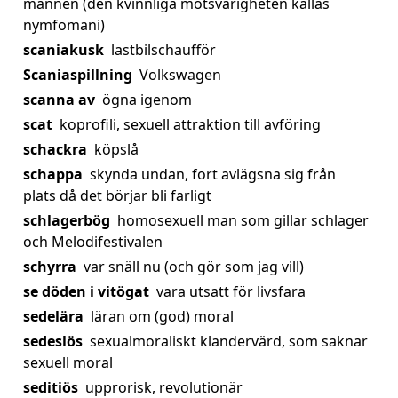
mannen (den kvinnliga motsvarigheten kallas
nymfomani)
scaniakusk
lastbilschaufför
Scaniaspillning
Volkswagen
scanna av
ögna igenom
scat
koprofili, sexuell attraktion till avföring
schackra
köpslå
schappa
skynda undan, fort avlägsna sig från
plats då det börjar bli farligt
schlagerbög
homosexuell man som gillar schlager
och Melodifestivalen
schyrra
var snäll nu (och gör som jag vill)
se döden i vitögat
vara utsatt för livsfara
sedelära
läran om (god) moral
sedeslös
sexualmoraliskt klandervärd, som saknar
sexuell moral
seditiös
upprorisk, revolutionär