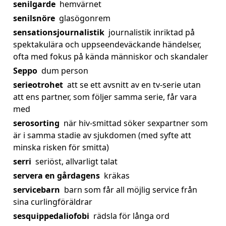
senilgarde
hemvärnet
senilsnöre
glasögonrem
sensationsjournalistik
journalistik inriktad på
spektakulära och uppseendeväckande händelser,
ofta med fokus på kända människor och skandaler
Seppo
dum person
serieotrohet
att se ett avsnitt av en tv-serie utan
att ens partner, som följer samma serie, får vara
med
serosorting
när hiv-smittad söker sexpartner som
är i samma stadie av sjukdomen (med syfte att
minska risken för smitta)
serri
seriöst, allvarligt talat
servera en gårdagens
kräkas
servicebarn
barn som får all möjlig service från
sina curlingföräldrar
sesquippedaliofobi
rädsla för långa ord