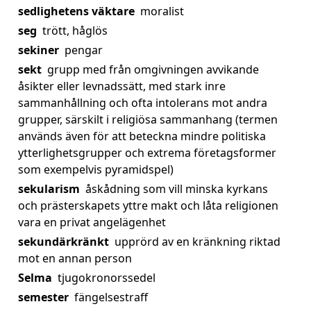
sedlighetens väktare
moralist
seg
trött, håglös
sekiner
pengar
sekt
grupp med från omgivningen avvikande
åsikter eller levnadssätt, med stark inre
sammanhållning och ofta intolerans mot andra
grupper, särskilt i religiösa sammanhang (termen
används även för att beteckna mindre politiska
ytterlighetsgrupper och extrema företagsformer
som exempelvis pyramidspel)
sekularism
åskådning som vill minska kyrkans
och prästerskapets yttre makt och låta religionen
vara en privat angelägenhet
sekundärkränkt
upprörd av en kränkning riktad
mot en annan person
Selma
tjugokronorssedel
semester
fängelsestraff