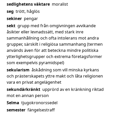
sedlighetens väktare
moralist
seg
trött, håglös
sekiner
pengar
sekt
grupp med från omgivningen avvikande
åsikter eller levnadssätt, med stark inre
sammanhållning och ofta intolerans mot andra
grupper, särskilt i religiösa sammanhang (termen
används även för att beteckna mindre politiska
ytterlighetsgrupper och extrema företagsformer
som exempelvis pyramidspel)
sekularism
åskådning som vill minska kyrkans
och prästerskapets yttre makt och låta religionen
vara en privat angelägenhet
sekundärkränkt
upprörd av en kränkning riktad
mot en annan person
Selma
tjugokronorssedel
semester
fängelsestraff