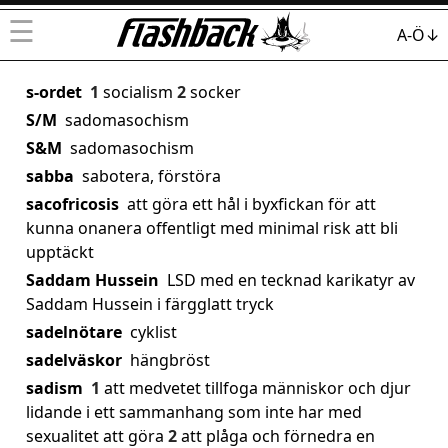
☰
A-Ö↓
s-ordet
1
socialism
2
socker
S/M
sadomasochism
S&M
sadomasochism
sabba
sabotera, förstöra
sacofricosis
att göra ett hål i byxfickan för att
kunna onanera offentligt med minimal risk att bli
upptäckt
Saddam Hussein
LSD med en tecknad karikatyr av
Saddam Hussein i färgglatt tryck
sadelnötare
cyklist
sadelväskor
hängbröst
sadism
1
att medvetet tillfoga människor och djur
lidande i ett sammanhang som inte har med
sexualitet att göra
2
att plåga och förnedra en