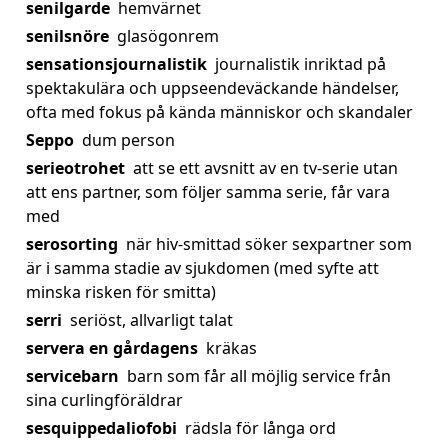
senilgarde
hemvärnet
senilsnöre
glasögonrem
sensationsjournalistik
journalistik inriktad på
spektakulära och uppseendeväckande händelser,
ofta med fokus på kända människor och skandaler
Seppo
dum person
serieotrohet
att se ett avsnitt av en tv-serie utan
att ens partner, som följer samma serie, får vara
med
serosorting
när hiv-smittad söker sexpartner som
är i samma stadie av sjukdomen (med syfte att
minska risken för smitta)
serri
seriöst, allvarligt talat
servera en gårdagens
kräkas
servicebarn
barn som får all möjlig service från
sina curlingföräldrar
sesquippedaliofobi
rädsla för långa ord