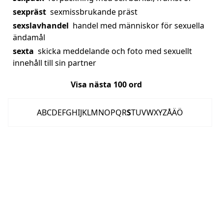
sexpräst
sexmissbrukande präst
sexslavhandel
handel med människor för sexuella
ändamål
sexta
skicka meddelande och foto med sexuellt
innehåll till sin partner
Visa nästa
100
ord
A
B
C
D
E
F
G
H
I
J
K
L
M
N
O
P
Q
R
S
T
U
V
W
X
Y
Z
Å
Ä
Ö