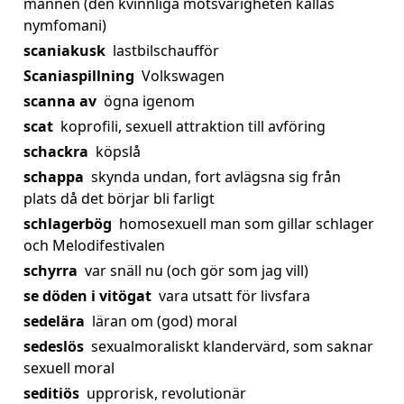
mannen (den kvinnliga motsvarigheten kallas
nymfomani)
scaniakusk
lastbilschaufför
Scaniaspillning
Volkswagen
scanna av
ögna igenom
scat
koprofili, sexuell attraktion till avföring
schackra
köpslå
schappa
skynda undan, fort avlägsna sig från
plats då det börjar bli farligt
schlagerbög
homosexuell man som gillar schlager
och Melodifestivalen
schyrra
var snäll nu (och gör som jag vill)
se döden i vitögat
vara utsatt för livsfara
sedelära
läran om (god) moral
sedeslös
sexualmoraliskt klandervärd, som saknar
sexuell moral
seditiös
upprorisk, revolutionär