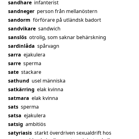
sandhare
infanterist
sandneger
person från mellanöstern
sandorm
förförare på utländsk badort
sandvikare
sandwich
sanslös
otrolig, som saknar behärskning
sardinlåda
spårvagn
sarra
ejakulera
sarre
sperma
sate
stackare
sathund
usel människa
satkärring
elak kvinna
satmara
elak kvinna
sats
sperma
satsa
ejakulera
satsig
ambitiös
satyriasis
starkt överdriven sexualdrift hos