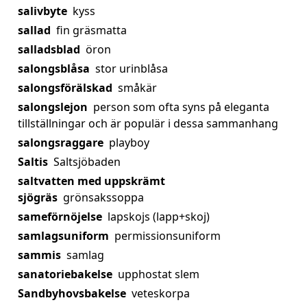
salivbyte
kyss
sallad
fin gräsmatta
salladsblad
öron
salongsblåsa
stor urinblåsa
salongsförälskad
småkär
salongslejon
person som ofta syns på eleganta
tillställningar och är populär i dessa sammanhang
salongsraggare
playboy
Saltis
Saltsjöbaden
saltvatten med uppskrämt
sjögräs
grönsakssoppa
sameförnöjelse
lapskojs (lapp+skoj)
samlagsuniform
permissionsuniform
sammis
samlag
sanatoriebakelse
upphostat slem
Sandbyhovsbakelse
veteskorpa