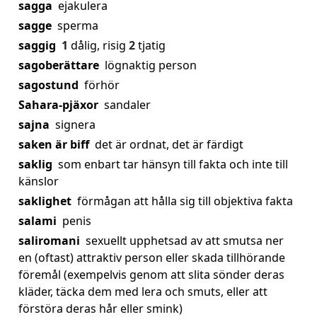
sagga
ejakulera
sagge
sperma
saggig
1
dålig, risig
2
tjatig
sagoberättare
lögnaktig person
sagostund
förhör
Sahara-pjäxor
sandaler
sajna
signera
saken är biff
det är ordnat, det är färdigt
saklig
som enbart tar hänsyn till fakta och inte till
känslor
saklighet
förmågan att hålla sig till objektiva fakta
salami
penis
saliromani
sexuellt upphetsad av att smutsa ner
en (oftast) attraktiv person eller skada tillhörande
föremål (exempelvis genom att slita sönder deras
kläder, täcka dem med lera och smuts, eller att
förstöra deras hår eller smink)