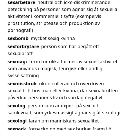
sexarbetare
neutral och icke-diskriminerande
beteckning på personer som ägnar sig åt sexuella
aktiviteter i kommersiellt syfte (exempelvis
prostitution, striptease och produktion av
pornografi)
sexbomb
mycket sexig kvinna
sexförbrytare
person som har begått ett
sexualbrott
sexmagi
term för olika former av sexuell aktivitet
som används i magisk, teurgisk eller andlig
sysselsättning
sexmissbruk
okontrollerad och överdriven
sexualdrift hos man eller kvinna, där sexualdriften
påverkar personens liv och vardag negativt
sexolog
person som är expert på sex och
samlevnad, som yrkesmässigt ägnar sig åt sexologi
sexologi
läran om människans sexualitet
sexpack
förpackning med sex burkar, främst öl